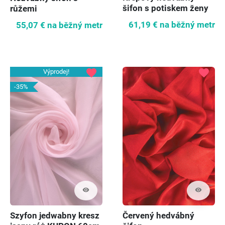
šifon s potiskem ženy
růžemi
61,19 €
na běžný metr
55,07 €
na běžný metr
favorite
favorite
Výprodej!
-35%
visibility
visibility
Szyfon jedwabny kresz
Červený hedvábný