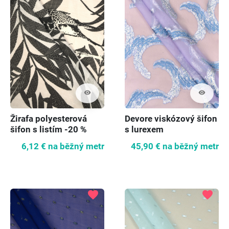
visibility
visibility
Žirafa polyesterová
Devore viskózový šifon
šifon s listím -20 %
s lurexem
6,12 €
na běžný metr
45,90 €
na běžný metr
favorite
favorite