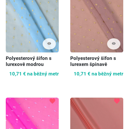
visibility
visibility
Polyesterový šifon s
Polyesterový šifon s
lurexově modrou
lurexem špinavě
růžový
10,71 €
na běžný metr
10,71 €
na běžný metr
favorite
favorite