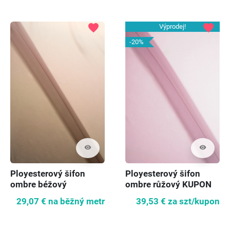
favorite
favorite
Výprodej!
-20%
visibility
visibility
Ployesterový šifon
Ployesterový šifon
ombre béžový
ombre růžový KUPON
170cm
29,07 €
na běžný metr
39,53 €
za szt/kupon