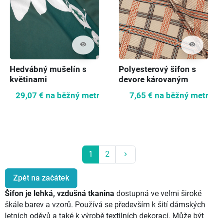
visibility
visibility
Hedvábný mušelín s
Polyesterový šifon s
květinami
devore károvaným
29,07 €
na běžný metr
7,65 €
na běžný metr
Další
1
2
keyboard_arrow_right
Zpět na začátek
Šifon je lehká, vzdušná tkanina
dostupná ve velmi široké
škále barev a vzorů. Používá se především k šití dámských
letních oděvů a také k výrobě textilních dekorací. Může být