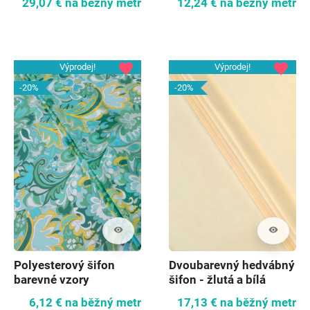
29,07 €
na běžný metr
12,24 €
na běžný metr
favorite
favorite
Výprodej!
Výprodej!
-20%
-20%
visibility
visibility
Polyesterový šifon
Dvoubarevný hedvábný
barevné vzory
šifon - žlutá a bílá
6,12 €
na běžný metr
17,13 €
na běžný metr