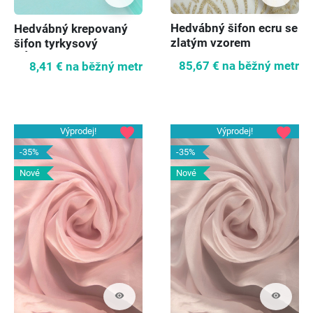
Hedvábný šifon ecru se
Hedvábný krepovaný
zlatým vzorem
šifon tyrkysový
VÝPRODEJ
85,67 €
na běžný metr
8,41 €
na běžný metr
favorite
favorite
Výprodej!
Výprodej!
-35%
-35%
Nové
Nové
visibility
visibility