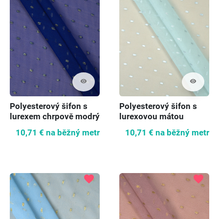
visibility
visibility
Polyesterový šifon s
Polyesterový šifon s
lurexem chrpově modrý
lurexovou mátou
10,71 €
na běžný metr
10,71 €
na běžný metr
favorite
favorite