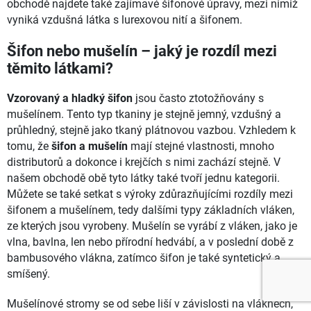
obchodě najdete také zajímavé šifonové úpravy, mezi nimiž
vyniká vzdušná látka s lurexovou nití a šifonem.
Šifon nebo mušelín – jaký je rozdíl mezi
těmito látkami?
Vzorovaný a hladký šifon
jsou často ztotožňovány s
mušelínem. Tento typ tkaniny je stejně jemný, vzdušný a
průhledný, stejně jako tkaný plátnovou vazbou. Vzhledem k
tomu, že
šifon a mušelín
mají stejné vlastnosti, mnoho
distributorů a dokonce i krejčích s nimi zachází stejně. V
našem obchodě obě tyto látky také tvoří jednu kategorii.
Můžete se také setkat s výroky zdůrazňujícími rozdíly mezi
šifonem a mušelínem, tedy dalšími typy základních vláken,
ze kterých jsou vyrobeny. Mušelín se vyrábí z vláken, jako je
vlna, bavlna, len nebo přírodní hedvábí, a v poslední době z
bambusového vlákna, zatímco šifon je také syntetický a
smíšený.
Mušelínové stromy se od sebe liší v závislosti na vláknech,