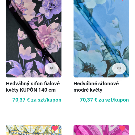
visibility
visibility
Hedvábný šifon fialové
Hedvábné šifonové
květy KUPÓN 140 cm
modré květy
70,37 €
za szt/kupon
70,37 €
za szt/kupon
favorite
favorite