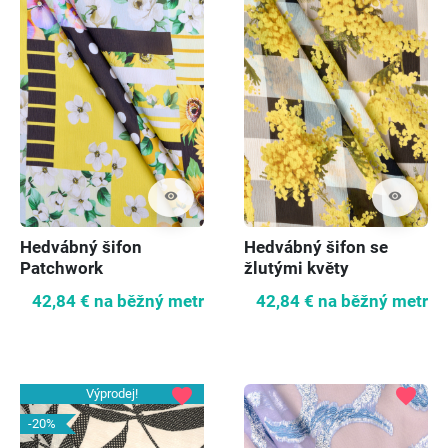
visibility
visibility
Hedvábný šifon
Hedvábný šifon se
Patchwork
žlutými květy
42,84 €
na běžný metr
42,84 €
na běžný metr
favorite
favorite
Výprodej!
-20%