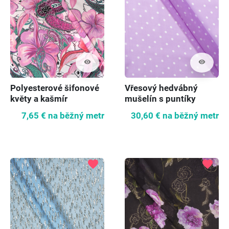
visibility
visibility
Polyesterové šifonové
Vřesový hedvábný
květy a kašmír
mušelín s puntíky
7,65 €
na běžný metr
30,60 €
na běžný metr
favorite
favorite