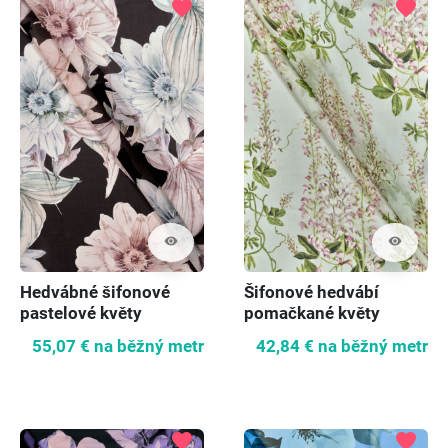
favorite
favorite
visibility
visibility
Hedvábné šifonové
Šifonové hedvábí
pastelové květy
pomačkané květy
55,07 €
na běžný metr
42,84 €
na běžný metr
favorite
favorite