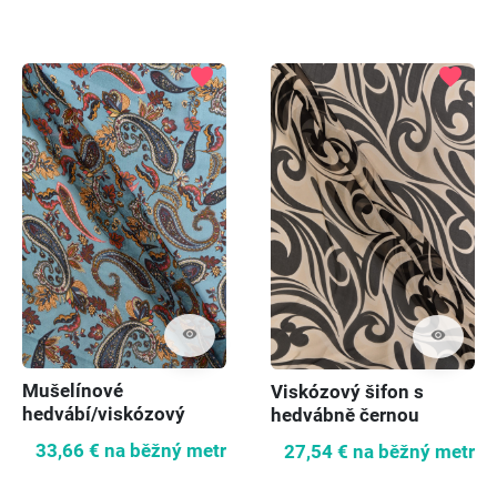
favorite
favorite
visibility
visibility
Mušelínové
Viskózový šifon s
hedvábí/viskózový
hedvábně černou
paisley
barvou
33,66 €
na běžný metr
27,54 €
na běžný metr