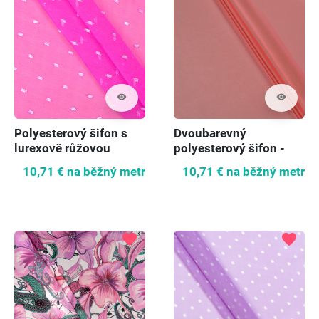
visibility
visibility
Polyesterový šifon s
Dvoubarevný
lurexově růžovou
polyesterový šifon -
růžová/béžová
10,71 €
na běžný metr
10,71 €
na běžný metr
favorite
favorite