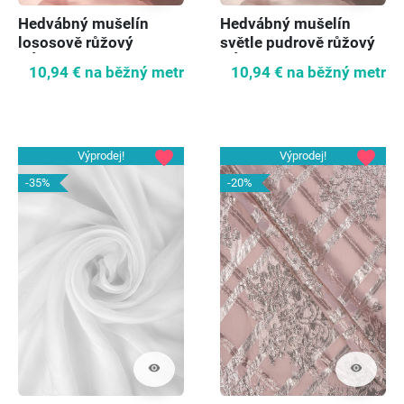
Hedvábný mušelín
Hedvábný mušelín
lososově růžový
světle pudrově růžový
VÝPRODEJ
VÝPRODEJ
10,94 €
na běžný metr
10,94 €
na běžný metr
favorite
favorite
Výprodej!
Výprodej!
-35%
-20%
visibility
visibility