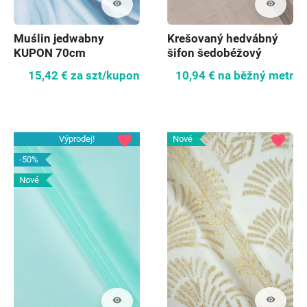
visibility
visibility
Muślin jedwabny
Krešovaný hedvábný
KUPON 70cm
šifon šedobéžový
15,42 €
za szt/kupon
10,94 €
na běžný metr
favorite
favorite
Výprodej!
Nové
-50%
Nové
visibility
visibility