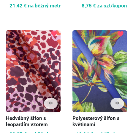
námořnická modrá
modrá
21,42 €
na běžný metr
8,75 €
za szt/kupon
favorite
favorite
visibility
visibility
Hedvábný šifon s
Polyesterový šifon s
leopardím vzorem
květinami