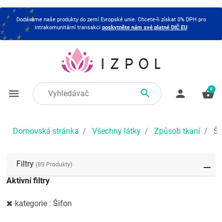
Dodáváme naše produkty do zemí Evropské unie. Chcete-li získat 0% DPH pro
intrakomunitární transakci
poskytněte nám své platné DIČ EU
0

menu
person
shopping_basket
Domovská stránka
Všechny látky
Způsob tkaní
Ši
Filtry
(89 Produkty)
Aktivní filtry
kategorie : Šifon