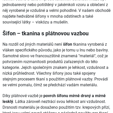
jednobarevný nebo potištěný v jakémkoli vzoru a oblečení z
něj vyrobené je vzdušné a velmi pohodlné. V našem obchodě
najdete hedvábné šifony v mnoha odstínech a také
související látky – viskózu a mušelín.
Šifon – tkanina s plátnovou vazbou
Na rozdíl od jiných materiálů není
šifon
tkanina vyrobená z
vláken specifického původu, jako je tomu u lnu nebo bavlny.
Samotné slovo ve francouzštině znamená "materiál", což je
potvrzením rozmanitosti produktů zařazených do této
kategorie. Jejich společným znakem je lehkost, vzdušnost a
nízká průhlednost. Všechny šifony jsou také spojeny
stejným procesem tkaní s použitím plátnové vazby. Provádí
se velmi pomalu, čímž se předchází vadám materiálu.
Díky plátnové vazbě je
povrch šifonu mírně drsný a mírně
lesklý
. Látka zároveň neztrácí svou lehkost ani vzdušnost.
Drsnosti materiálu je dosaženo použitím tzv. krepových přízí,