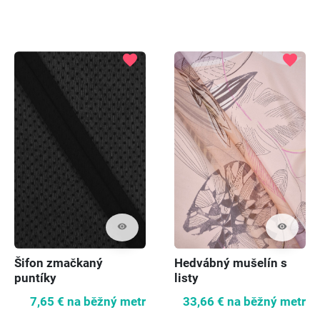
favorite
favorite
visibility
visibility
Šifon zmačkaný
Hedvábný mušelín s
puntíky
listy
7,65 €
na běžný metr
33,66 €
na běžný metr