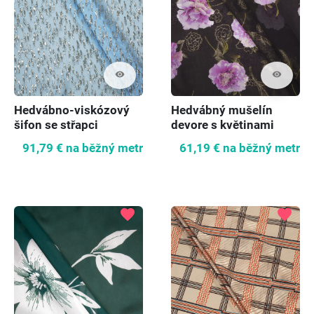
visibility
visibility
Hedvábno-viskózový
Hedvábný mušelín
šifon se střapci
devore s květinami
91,79 €
na běžný metr
61,19 €
na běžný metr
favorite
favorite