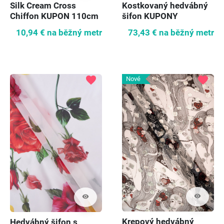
Silk Cream Cross
Kostkovaný hedvábný
Chiffon KUPON 110cm
šifon KUPONY
10,94 €
na běžný metr
73,43 €
na běžný metr
favorite
favorite
Nové
visibility
visibility
Krepový hedvábný
Hedvábný šifon s