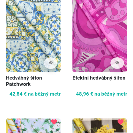
visibility
visibility
Hedvábný šifon
Efektní hedvábný šifon
Patchwork
42,84 €
na běžný metr
48,96 €
na běžný metr
favorite
favorite