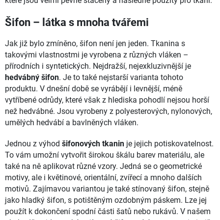
které jsou velmi pevně stáčeny a následně použity pro tkaní.
Šifon – látka s mnoha tvářemi
Jak již bylo zmíněno, šifon není jen jeden. Tkanina s
takovými vlastnostmi je vyrobena z různých vláken –
přírodních i syntetických. Nejdražší, nejexkluzivnější je
hedvábný šifon
. Je to také nejstarší varianta tohoto
produktu. V dnešní době se vyrábějí i levnější, méně
vytříbené odrůdy, které však z hlediska pohodlí nejsou horší
než hedvábné. Jsou vyrobeny z polyesterových, nylonových,
umělých hedvábí a bavlněných vláken.
Jednou z výhod
šifonových tkanin
je jejich potiskovatelnost.
To vám umožní vytvořit širokou škálu barev materiálu, ale
také na ně aplikovat různé vzory. Jedná se o geometrické
motivy, ale i květinové, orientální, zvířecí a mnoho dalších
motivů. Zajímavou variantou je také stínovaný šifon, stejně
jako hladký šifon, s potištěným ozdobným páskem. Lze jej
použít k dokončení spodní části šatů nebo rukávů. V našem