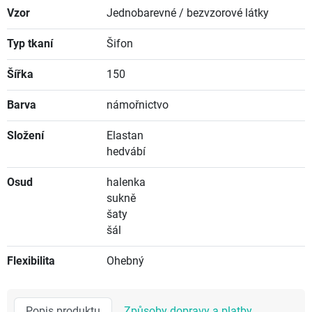
Vzor
Jednobarevné / bezvzorové látky
Typ tkaní
Šifon
Šířka
150
Barva
námořnictvo
Složení
Elastan
hedvábí
Osud
halenka
sukně
šaty
šál
Flexibilita
Ohebný
Popis produktu
Způsoby dopravy a platby