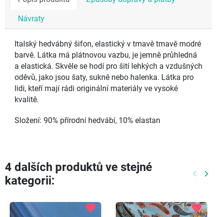
Návraty
Italský hedvábný šifon, elastický v tmavě tmavě modré
barvě. Látka má plátnovou vazbu, je jemně průhledná
a elastická. Skvěle se hodí pro šití lehkých a vzdušných
oděvů, jako jsou šaty, sukně nebo halenka. Látka pro
lidi, kteří mají rádi originální materiály ve vysoké
kvalitě.
Složení: 90% přírodní hedvábí, 10% elastan
4 dalších produktů ve stejné
keyboard_arrow_left
keyboard_arrow_right
kategorii:
Předch
Dal
favorite
favorite