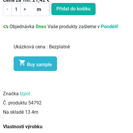
Cena za
1
m:
21,42
€
Přidat do košíku
-
+
m
Objednávka
Dnes
Vaše produkty zašleme v
Pondělí!
Ukázková cena :
Bezplatně

Buy sample
Značka
Izpol
Č. produktu
54792
Na skladě
13.4m
Vlastnosti výrobku