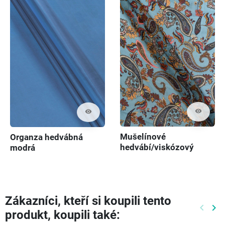
visibility
visibility
Mušelínové
Organza hedvábná
hedvábí/viskózový
modrá
paisley
Zákazníci, kteří si koupili tento
keyboard_arrow_left
keyboard_arrow_right
produkt, koupili také:
Předch
Dal