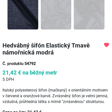
Hedvábný šifón Elastický Tmavě
favorite
námořnická modrá
Č. produktu
54792
21,42 €
na běžný metr
S DPH
Italský polyesterový šifon (mačkaný) s orientálním motivem
v červené a oranžové barvě. Zvrásněný šifon je velmi jemná,
vzdušná, průhledná látka s mírně "zvrásněnou" strukturou.