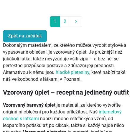
Další
1
2
keyboard_arrow_right
Zpět na začátek
Dokonalým materiálem, ze kterého můžete vyrobit stylové a
vypasované oblečení, je vzorovaný úplet. Je pružnější než
jakákoli látka, takže nevyžaduje všití zipu – a bez něj se
perfektně přizpůsobí postavě a zdůrazní její přednosti.
Alternativou k němu jsou
hladké pleteniny
, které nabízí také
náš velkoobchod s látkami v Poznani.
Vzorovaný úplet – recept na jedinečný outfit
Vzorovaný barevný úplet
je materiál, ze kterého vytvoříte
originální oblečení pro každou příležitost. Náš
internetový
obchod s látkami
nabízí mnoho estetických vzorů, od
leopardího potisku až po cikcak, takže si každý najde něco