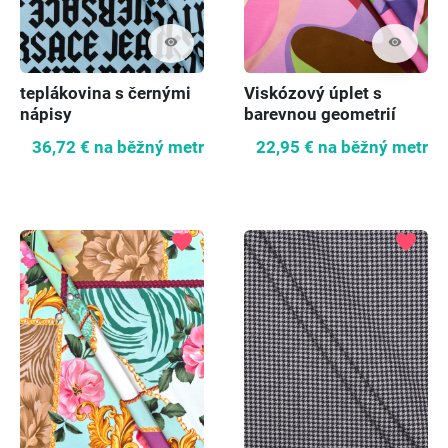
visibility
visibility
teplákovina s černými
Viskózový úplet s
nápisy
barevnou geometrií
36,72 €
na běžný metr
22,95 €
na běžný metr
favorite
favorite