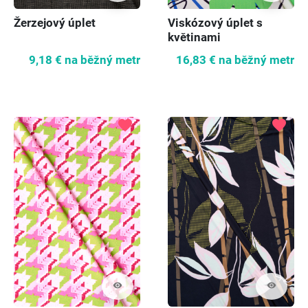
Žerzejový úplet
Viskózový úplet s
květinami
9,18 €
na běžný metr
16,83 €
na běžný metr
favorite
favorite
visibility
visibility