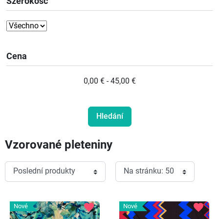
Szerokość
Cena
0,00 € - 45,00 €
Vzorované pleteniny
favorite
favorite
Nové
Nové