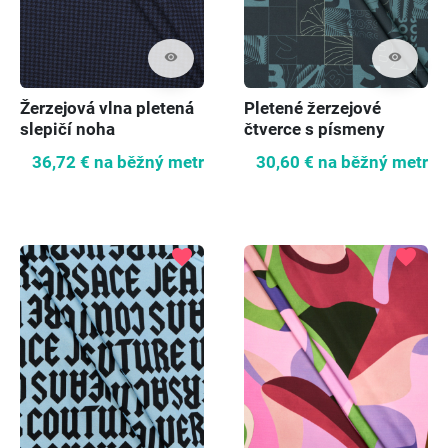
visibility
visibility
Žerzejová vlna pletená
Pletené žerzejové
slepičí noha
čtverce s písmeny
36,72 €
na běžný metr
30,60 €
na běžný metr
favorite
favorite