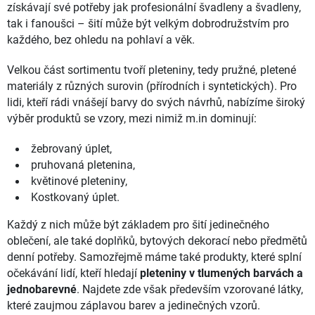
získávají své potřeby jak profesionální švadleny a švadleny,
tak i fanoušci – šití může být velkým dobrodružstvím pro
každého, bez ohledu na pohlaví a věk.
Velkou část sortimentu tvoří pleteniny, tedy pružné, pletené
materiály z různých surovin (přírodních i syntetických). Pro
lidi, kteří rádi vnášejí barvy do svých návrhů, nabízíme široký
výběr produktů se vzory, mezi nimiž m.in dominují:
žebrovaný úplet,
pruhovaná pletenina,
květinové pleteniny,
Kostkovaný úplet.
Každý z nich může být základem pro šití jedinečného
oblečení, ale také doplňků, bytových dekorací nebo předmětů
denní potřeby. Samozřejmě máme také produkty, které splní
očekávání lidí, kteří hledají
pleteniny v tlumených barvách a
jednobarevné
. Najdete zde však především vzorované látky,
které zaujmou záplavou barev a jedinečných vzorů.