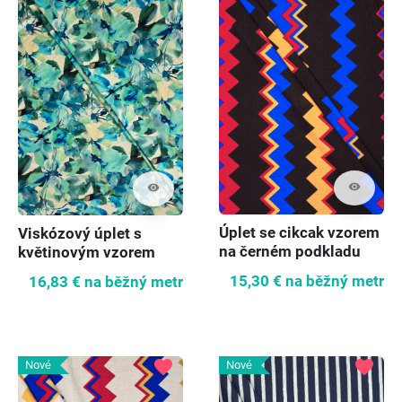
visibility
visibility
Úplet se cikcak vzorem
Viskózový úplet s
na černém podkladu
květinovým vzorem
15,30 €
na běžný metr
16,83 €
na běžný metr
favorite
favorite
Nové
Nové