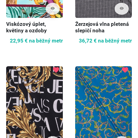
visibility
visibility
Viskózový úplet,
Žerzejová vlna pletená
květiny a ozdoby
slepičí noha
22,95 €
na běžný metr
36,72 €
na běžný metr
favorite
favorite