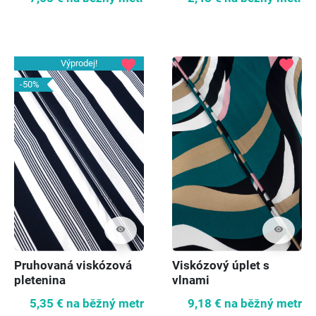
favorite
favorite
Výprodej!
-50%
visibility
visibility
Pruhovaná viskózová
Viskózový úplet s
pletenina
vlnami
5,35 €
na běžný metr
9,18 €
na běžný metr