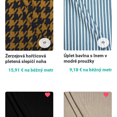
visibility
visibility
Úplet bavlna s lnem v
Žerzejová hořčicová
modré proužky
pletená slepičí noha
9,18 €
na běžný metr
15,91 €
na běžný metr
favorite
favorite