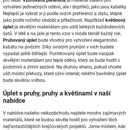
pro sebe.
Vzorovaná pletenina
je materiál ideální pro
vytváření jedinečných oděvů, ale i doplňků, jako jsou kabelky.
Nejlepší je vybrat si ji podle svých preferencí a stylu, stejně
jako podle ročního období a příležitosti. Například
květinový
úplet
je skvělým materiálem pro ušití lehkých každodenních
šatů. V létě a na jaře je tento vzor v módě téměř každý rok.
Pruhovaný úplet
bude vhodný pro vytvoření elegantního
kabátu na podzim. Díky svislým pruhům v nich budete
vypadat ještě štíhlejší. Puntíkovaný úplet bude naopak
skvělým materiálem pro teplé oděvy, který se bude hodit v
podzimní a zimní sezóně. Na druhou stranu, pokud chcete
ušít módní přehozy, které oživí interiér, reliéfní bavlněný úplet
bude skvělou volbou.
Úplet s pruhy, pruhy a květinami v naší
nabídce
V nabídce našeho velkoobchodu najdete mnoho zajímavých
materiálů, které se budou skvěle hodit pro vytváření těch
nejfantastičtějších krejčovských projektů. Jsme místem, kde