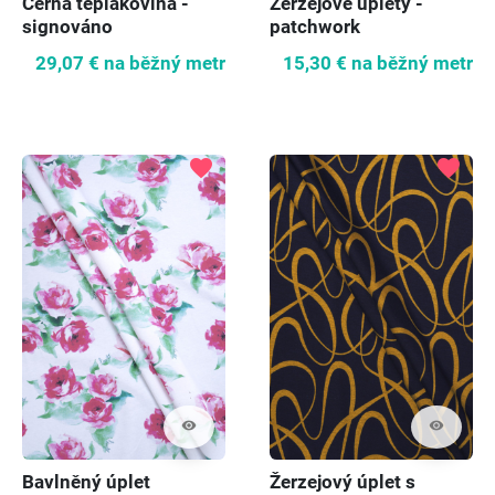
Černá teplákovina -
Žerzejové úplety -
signováno
patchwork
29,07 €
na běžný metr
15,30 €
na běžný metr
favorite
favorite
visibility
visibility
Bavlněný úplet
Žerzejový úplet s