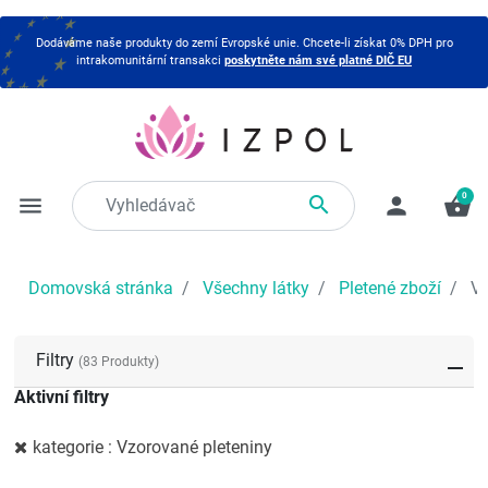
Dodáváme naše produkty do zemí Evropské unie. Chcete-li získat 0% DPH pro
intrakomunitární transakci
poskytněte nám své platné DIČ EU
0

menu
person
shopping_basket
Domovská stránka
Všechny látky
Pletené zboží
Vz
Filtry
(83 Produkty)
Aktivní filtry
kategorie : Vzorované pleteniny