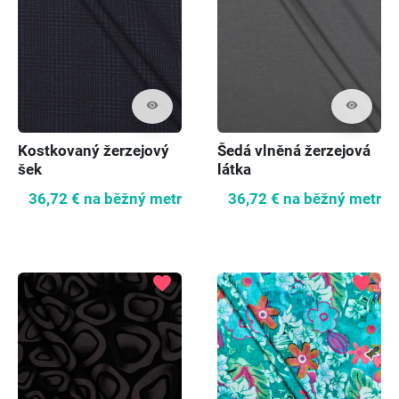
visibility
visibility
Kostkovaný žerzejový
Šedá vlněná žerzejová
šek
látka
36,72 €
na běžný metr
36,72 €
na běžný metr
favorite
favorite