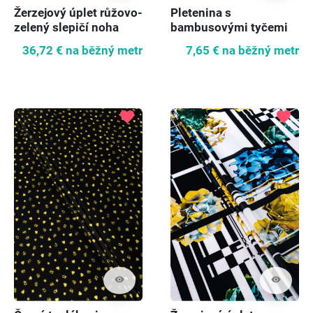
Žerzejový úplet růžovo-
Pletenina s
zelený slepičí noha
bambusovými tyčemi
36,72 €
na běžný metr
7,65 €
na běžný metr
favorite
favorite
visibility
visibility