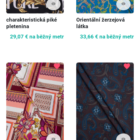
visibility
visibility
charakteristická piké
Orientální žerzejová
pletenina
látka
29,07 €
na běžný metr
33,66 €
na běžný metr
favorite
favorite
visibility
visibility