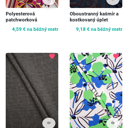
Polyesterová
Oboustranný kašmír a
patchworková
kostkovaný úplet
pletenina
4,59 €
na běžný metr
9,18 €
na běžný metr
favorite
favorite
visibility
visibility