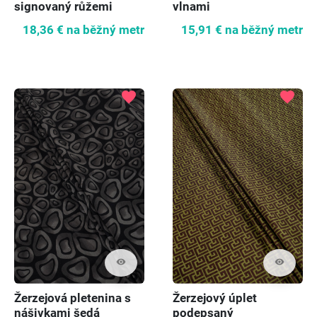
signovaný růžemi
vlnami
18,36 €
na běžný metr
15,91 €
na běžný metr
favorite
favorite
visibility
visibility
Žerzejová pletenina s
Žerzejový úplet
nášivkami šedá
podepsaný