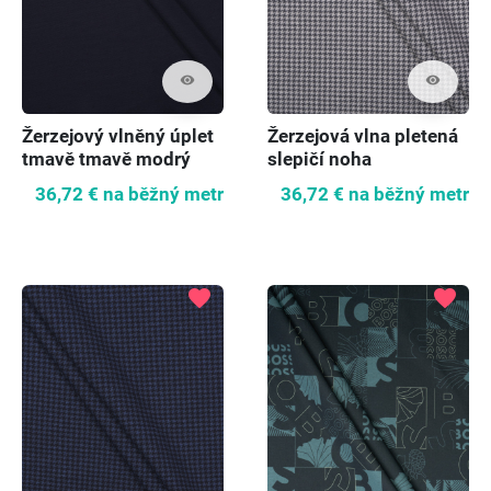
visibility
visibility
Žerzejový vlněný úplet
Žerzejová vlna pletená
tmavě tmavě modrý
slepičí noha
36,72 €
na běžný metr
36,72 €
na běžný metr
favorite
favorite