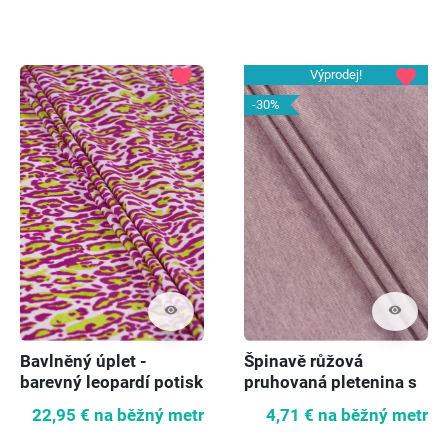
favorite
favorite
Výprodej!
-30%
visibility
visibility
Bavlněný úplet -
Špinavě růžová
barevný leopardí potisk
pruhovaná pletenina s
jemným vzorem
22,95 €
na běžný metr
4,71 €
na běžný metr