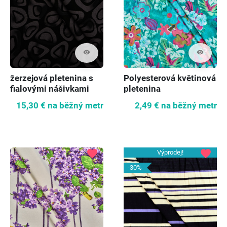
visibility
visibility
žerzejová pletenina s
Polyesterová květinová
fialovými nášivkami
pletenina
15,30 €
na běžný metr
2,49 €
na běžný metr
favorite
favorite
Výprodej!
-30%