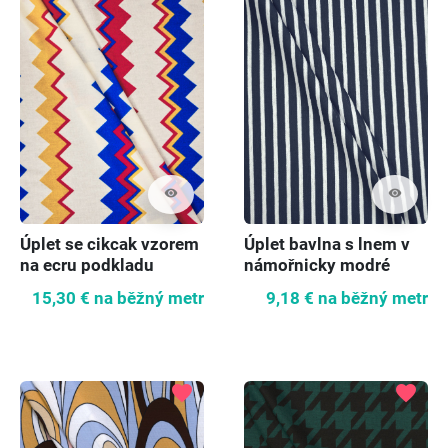
visibility
visibility
Úplet se cikcak vzorem
Úplet bavlna s lnem v
na ecru podkladu
námořnicky modré
proužky
15,30 €
na běžný metr
9,18 €
na běžný metr
favorite
favorite