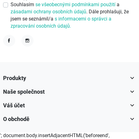
Souhlasím
se všeobecnými podmínkami použití
a
zásadami ochrany osobních údajů
. Dále prohlašuji, že
jsem se seznámil/a
s informacemi o správci a
zpracování osobních údajů.
Facebook
Instagram

Produkty

Naše společnost

Váš účet

O obchodě
'; document.body.insertAdjacentHTML('beforeend',