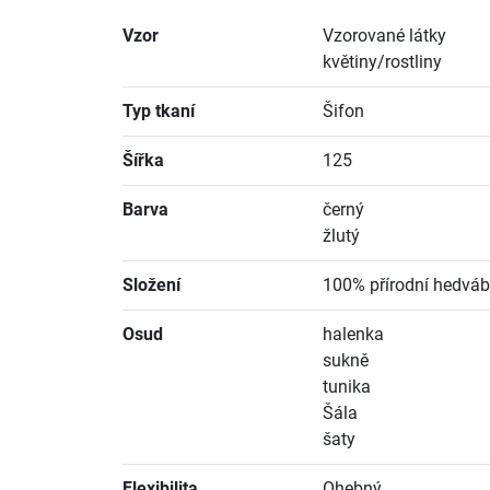
Vzor
Vzorované látky
květiny/rostliny
Typ tkaní
Šifon
Šířka
125
Barva
černý
žlutý
Složení
100% přírodní hedváb
Osud
halenka
sukně
tunika
Šála
šaty
Flexibilita
Ohebný