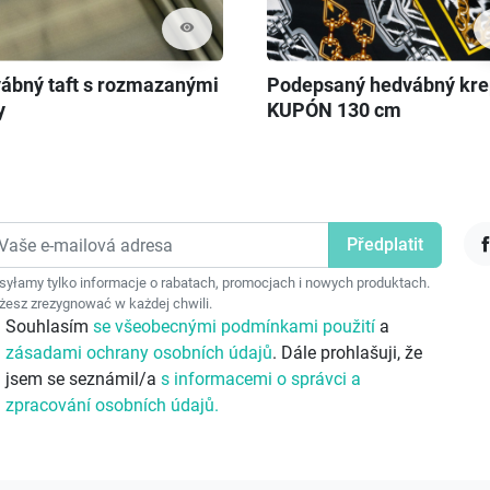
visibility
ábný taft s rozmazanými
Podepsaný hedvábný kre
y
KUPÓN 130 cm
F
yłamy tylko informacje o rabatach, promocjach i nowych produktach.
esz zrezygnować w każdej chwili.
Souhlasím
se všeobecnými podmínkami použití
a
zásadami ochrany osobních údajů
. Dále prohlašuji, že
jsem se seznámil/a
s informacemi o správci a
zpracování osobních údajů.