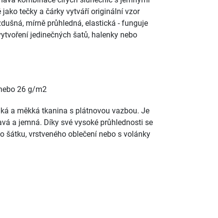
jako tečky a čárky vytváří originální vzor
zdušná, mírně průhledná, elastická - funguje
vytvoření jedinečných šatů, halenky nebo
nebo 26 g/m2
nká a měkká tkanina s plátnovou vazbou. Je
vá a jemná. Díky své vysoké průhlednosti se
ího šátku, vrstveného oblečení nebo s volánky