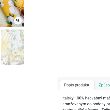
zoom_in
Popis produktu
Způsob
Italský 100% hedvábný mač
aranžovaným do podoby pat
kontrastující s černou. Za