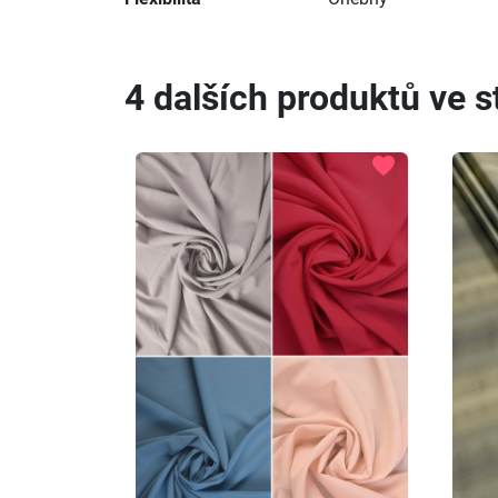
4 dalších produktů ve st
favorite