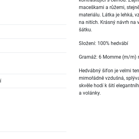
maceškami a růžemi, stejně 
materiálu. Látka je lehká, v
na nitích. Krásný návrh na 
šátku.
Složení: 100% hedvábí
Gramáž: 6 Momme (m/m) 
Hedvábný šifon je velmi te
mimořádně vzdušná, splýva
í
skvěle hodí k šití elegantn
a volánky.