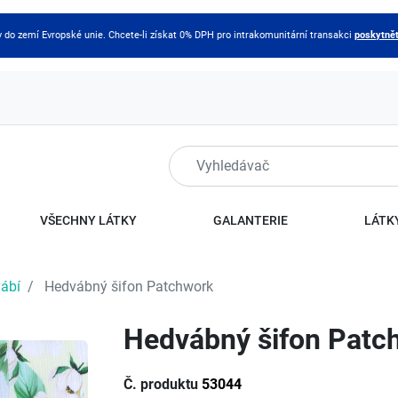
do zemí Evropské unie. Chcete-li získat 0% DPH pro intrakomunitární transakci
poskytnět
VŠECHNY LÁTKY
GALANTERIE
LÁTKY
ábí
Hedvábný šifon Patchwork
Hedvábný šifon Patc
Č. produktu
53044