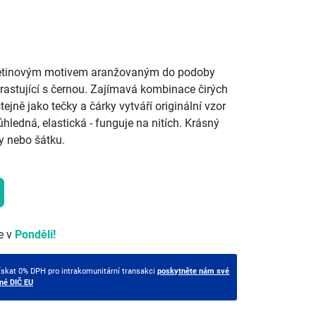
větinovým motivem aranžovaným do podoby
rastující s černou. Zajímavá kombinace čirých
jně jako tečky a čárky vytváří originální vzor
ůhledná, elastická - funguje na nitích. Krásný
y nebo šátku.
e v
Pondělí!
ískat 0% DPH pro intrakomunitární transakci
poskytněte nám své
tné DIČ EU