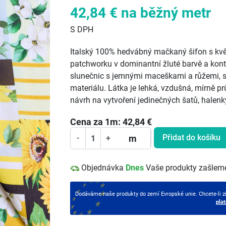
42,84 €
na běžný metr
S DPH
Italský 100% hedvábný mačkaný šifon s k
patchworku v dominantní žluté barvě a kont
slunečnic s jemnými maceškami a růžemi, ste
materiálu. Látka je lehká, vzdušná, mírně pr
návrh na vytvoření jedinečných šatů, halenk
Cena za
1
m:
42,84
€
keyboard_arrow_right
Další
Přidat do košíku
m
-
+
Objednávka
Dnes
Vaše produkty zašlem
Dodáváme naše produkty do zemí Evropské unie. Chcete-li z
pla