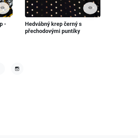
visibility
visibility
Hedvábný krep černý s
p -
přechodovými puntíky
acebook
Instagram