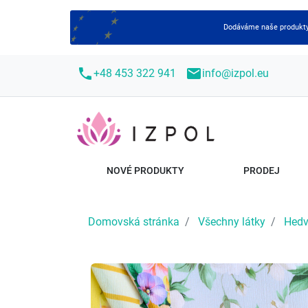
Dodáváme naše produkty 
call
mail
+48 453 322 941
info@izpol.eu
NOVÉ PRODUKTY
PRODEJ
Domovská stránka
Všechny látky
Hedv