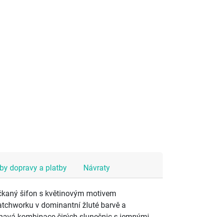
y dopravy a platby
Návraty
kaný šifon s květinovým motivem
chworku v dominantní žluté barvě a
jímavá kombinace čirých slunečnic s jemnými