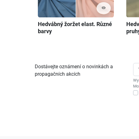
visibility
Hedvábný žoržet elast. Různé
Hedv
barvy
pruh
Dostávejte oznámení o novinkách a
propagačních akcích
Wys
Moż