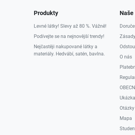
Produkty
Naše 
Levné látky! Slevy až 80 %. Vážně!
Doruče
Podívejte se na nejnovější trendy!
Zásady
Nejčastěji nakupované látky a
Odstou
materiály. Hedvábí, satén, bavlna.
O nás
Plateb
Regula
OBECN
Ukázk
Otázky
Mapa
Studen