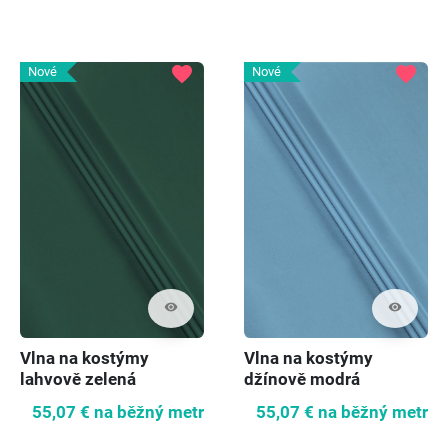
favorite
favorite
Nové
Nové
visibility
visibility
Vlna na kostýmy
Vlna na kostýmy
lahvově zelená
džínově modrá
55,07 €
na běžný metr
55,07 €
na běžný metr