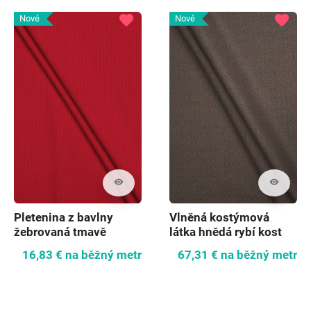
favorite
favorite
Nové
Nové
visibility
visibility
Pletenina z bavlny
Vlněná kostýmová
žebrovaná tmavě
látka hnědá rybí kost
červená
16,83 €
na běžný metr
67,31 €
na běžný metr