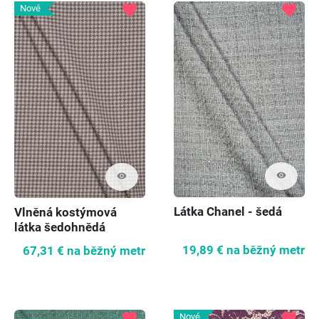
favorite
favorite
Nové
visibility
visibility
Látka Chanel - šedá
Vlněná kostýmová
látka šedohnědá
drobná kuřecí stopa
19,89 €
na běžný metr
67,31 €
na běžný metr
favorite
favorite
Nové