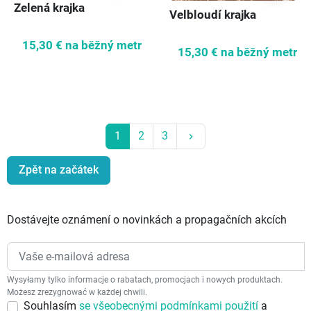
Zelená krajka
Velbloudí krajka
15,30 €
na běžný metr
15,30 €
na běžný metr
Další
1
2
3
keyboard_arrow_right
Zpět na začátek
Dostávejte oznámení o novinkách a propagačních akcích
Wysyłamy tylko informacje o rabatach, promocjach i nowych produktach.
Możesz zrezygnować w każdej chwili.
Souhlasím
se všeobecnými podmínkami použití
a