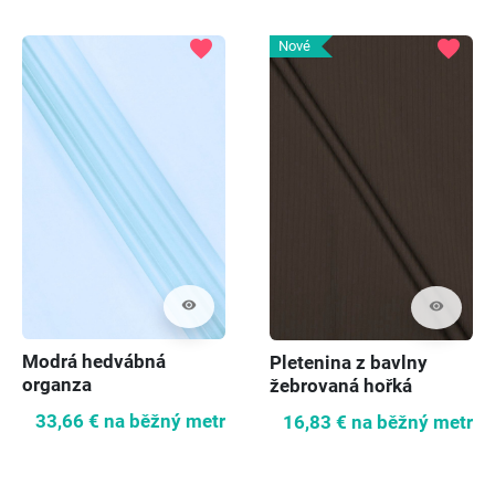
favorite
favorite
Nové
visibility
visibility
Modrá hedvábná
Pletenina z bavlny
organza
žebrovaná hořká
čokoláda
33,66 €
na běžný metr
16,83 €
na běžný metr