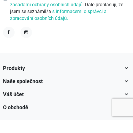
zásadami ochrany osobních údajů
. Dále prohlašuji, že
jsem se seznámil/a
s informacemi o správci a
zpracování osobních údajů.
Facebook
Instagram

Produkty

Naše společnost

Váš účet

O obchodě
'; document.body.insertAdjacentHTML('beforeend',
cookiebuttonHtml); })();