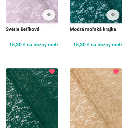
visibility
visibility
Světle šeříková
Modrá mořská krajka
15,30 €
na běžný metr
15,30 €
na běžný metr
favorite
favorite