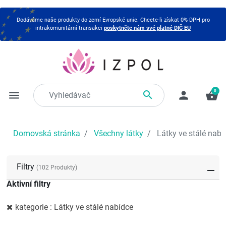
Dodáváme naše produkty do zemí Evropské unie. Chcete-li získat 0% DPH pro
intrakomunitární transakci
poskytněte nám své platné DIČ EU
0

menu
person
shopping_basket
Domovská stránka
Všechny látky
Látky ve stálé nabí
Filtry
(102 Produkty)
Aktivní filtry
kategorie : Látky ve stálé nabídce