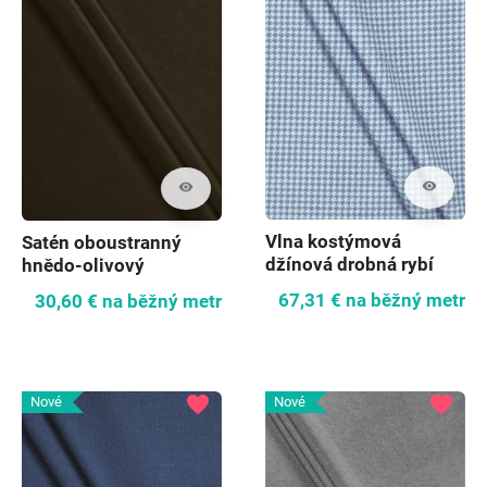
visibility
visibility
Vlna kostýmová
Satén oboustranný
džínová drobná rybí
hnědo-olivový
kost
67,31 €
na běžný metr
30,60 €
na běžný metr
favorite
favorite
Nové
Nové