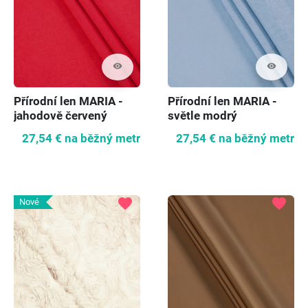
visibility
visibility
Přírodní len MARIA -
Přírodní len MARIA -
jahodově červený
světle modrý
27,54 €
na běžný metr
27,54 €
na běžný metr
favorite
favorite
Nové