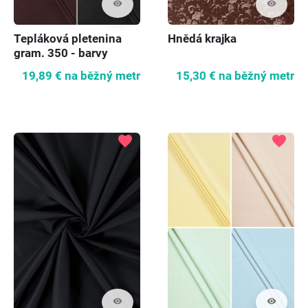
visibility
visibility
Tepláková pletenina
Hnědá krajka
gram. 350 - barvy
19,89 €
na běžný metr
15,30 €
na běžný metr
favorite
favorite
visibility
visibility