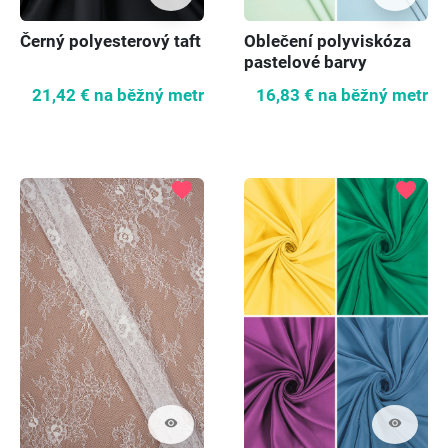
Černý polyesterový taft
Oblečení polyviskóza
pastelové barvy
21,42 €
na běžný metr
16,83 €
na běžný metr
favorite
favorite
visibility
visibility