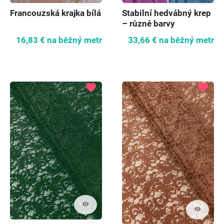
Francouzská krajka bílá
Stabilní hedvábný krep
– různé barvy
16,83 €
na běžný metr
33,66 €
na běžný metr
favorite
favorite
visibility
visibility