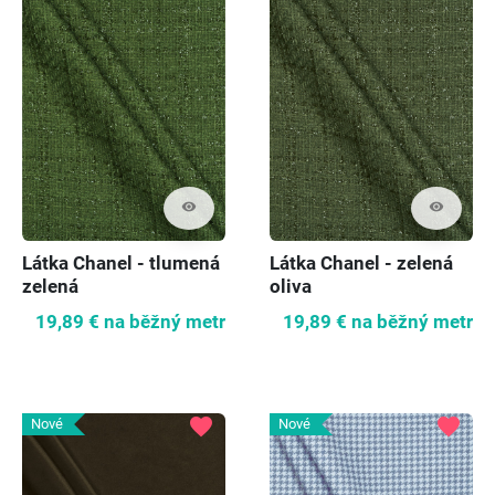
visibility
visibility
Látka Chanel - tlumená
Látka Chanel - zelená
zelená
oliva
19,89 €
na běžný metr
19,89 €
na běžný metr
favorite
favorite
Nové
Nové