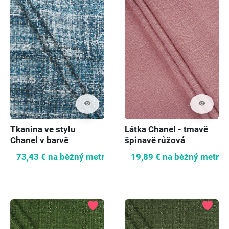
visibility
visibility
Tkanina ve stylu
Látka Chanel - tmavě
Chanel v barvě
špinavě růžová
námořnické modři
73,43 €
na běžný metr
19,89 €
na běžný metr
favorite
favorite