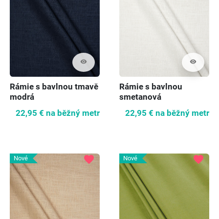
visibility
visibility
Rámie s bavlnou tmavě
Rámie s bavlnou
modrá
smetanová
22,95 €
na běžný metr
22,95 €
na běžný metr
favorite
favorite
Nové
Nové