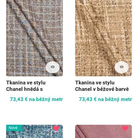
visibility
visibility
Tkanina ve stylu
Tkanina ve stylu
Chanel hnědá s
Chanel v béžové barvě
nádechem modré
73,43 €
na běžný metr
73,43 €
na běžný metr
favorite
favorite
Nové