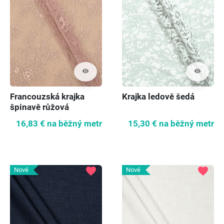
visibility
visibility
Francouzská krajka
Krajka ledově šedá
špinavě růžová
16,83 €
na běžný metr
15,30 €
na běžný metr
favorite
favorite
Nové
Nové