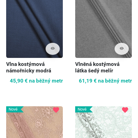
visibility
visibility
Vlna kostýmová
Vlněná kostýmová
námořnicky modrá
látka šedý melír
45,90 €
na běžný metr
61,19 €
na běžný metr
favorite
favorite
Nové
Nové