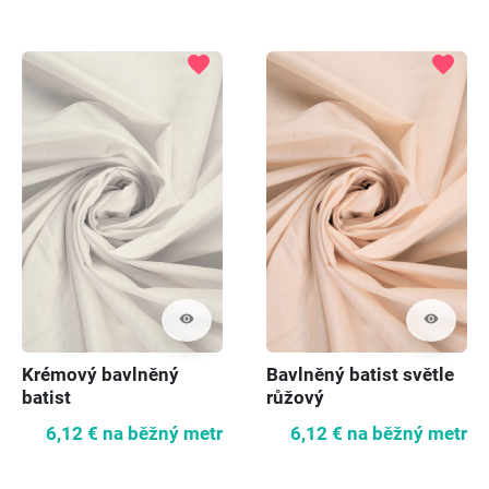
favorite
favorite
visibility
visibility
Krémový bavlněný
Bavlněný batist světle
batist
růžový
6,12 €
na běžný metr
6,12 €
na běžný metr