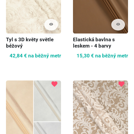
visibility
visibility
Tyl s 3D květy světle
Elastická bavlna s
béžový
leskem - 4 barvy
42,84 €
na běžný metr
15,30 €
na běžný metr
favorite
favorite