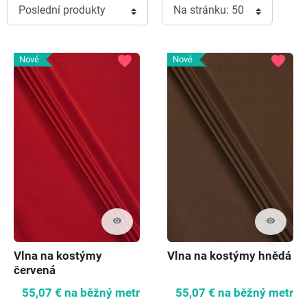
favorite
favorite
Nové
Nové
visibility
visibility
Vlna na kostýmy
Vlna na kostýmy hnědá
červená
55,07 €
na běžný metr
55,07 €
na běžný metr