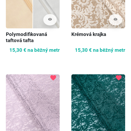
visibility
visibility
Polymodifikovaná
Krémová krajka
taftová tafta
saténovaná - 3 barvy
15,30 €
na běžný metr
15,30 €
na běžný metr
favorite
favorite