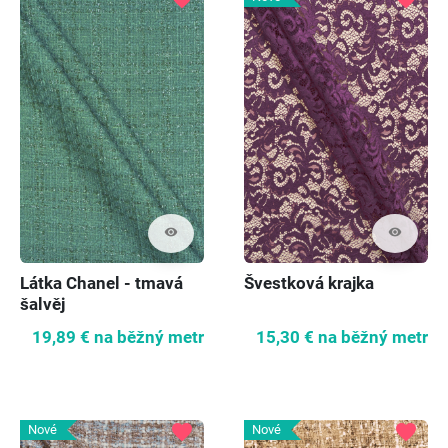
visibility
visibility
Látka Chanel - tmavá
Švestková krajka
šalvěj
19,89 €
na běžný metr
15,30 €
na běžný metr
favorite
favorite
Nové
Nové