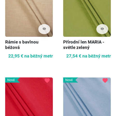
visibility
visibility
Rámie s bavlnou
Přírodní len MARIA -
béžová
světle zelený
22,95 €
na běžný metr
27,54 €
na běžný metr
favorite
favorite
Nové
Nové