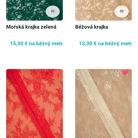
visibility
visibility
Mořská krajka zelená
Béžová krajka
15,30 €
na běžný metr
15,30 €
na běžný metr
favorite
favorite