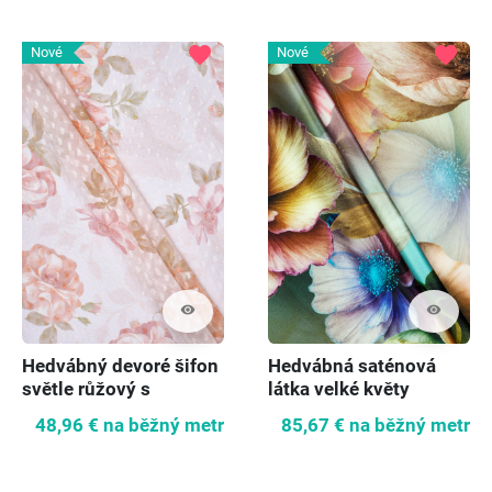
favorite
favorite
Nové
Nové
visibility
visibility
Hedvábný devoré šifon
Hedvábná saténová
světle růžový s
látka velké květy
květinami
48,96 €
na běžný metr
85,67 €
na běžný metr