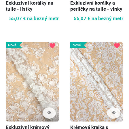
Exkluzivní korálky na
Exkluzivní korálky a
tulle - lístky
perličky na tulle - vlnky
55,07 €
na běžný metr
55,07 €
na běžný metr
favorite
favorite
Nové
Nové
visibility
visibility
Exkluzivní krémový
Krémová krajka s