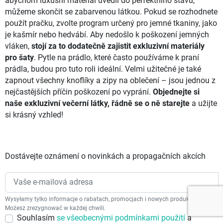
abychom luxusní materiál uvedli do perfektního stavu,
můžeme skončit se zabarvenou látkou. Pokud se rozhodnete
použít pračku, zvolte program určený pro jemné tkaniny, jako
je kašmír nebo hedvábí. Aby nedošlo k poškození jemných
vláken,
stojí za to dodatečně zajistit exkluzivní materiály
pro šaty
. Pytle na prádlo, které často používáme k praní
prádla, budou pro tuto roli ideální. Velmi užitečné je také
zapnout všechny knoflíky a zipy na oblečení – jsou jednou z
nejčastějších příčin poškození po vyprání.
Objednejte si
naše exkluzivní večerní látky, řádně se o ně starejte
a užijte
si krásný vzhled!
Dostávejte oznámení o novinkách a propagačních akcích
Wysyłamy tylko informacje o rabatach, promocjach i nowych produktach.
Możesz zrezygnować w każdej chwili.
Souhlasím
se všeobecnými podmínkami použití
a