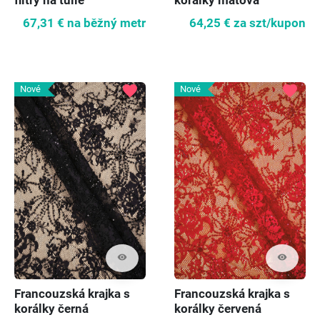
flitry na tulle
korálky mátová
67,31 €
na běžný metr
64,25 €
za szt/kupon
favorite
favorite
Nové
Nové
visibility
visibility
Francouzská krajka s
Francouzská krajka s
korálky černá
korálky červená