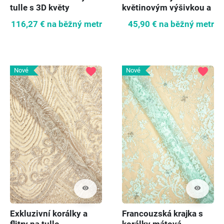
tulle s 3D květy
květinovým výšivkou a
perlami
116,27 €
na běžný metr
45,90 €
na běžný metr
favorite
favorite
Nové
Nové
visibility
visibility
Exkluzivní korálky a
Francouzská krajka s