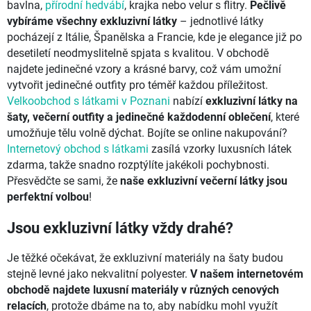
bavlna,
přírodní hedvábí
, krajka nebo velur s flitry.
Pečlivě
vybíráme všechny exkluzivní látky
– jednotlivé látky
pocházejí z Itálie, Španělska a Francie, kde je elegance již po
desetiletí neodmyslitelně spjata s kvalitou. V obchodě
najdete jedinečné vzory a krásné barvy, což vám umožní
vytvořit jedinečné outfity pro téměř každou příležitost.
Velkoobchod s látkami v Poznani
nabízí
exkluzivní látky na
šaty, večerní outfity a jedinečné každodenní oblečení
, které
umožňuje tělu volně dýchat. Bojíte se online nakupování?
Internetový obchod s látkami
zasílá vzorky luxusních látek
zdarma, takže snadno rozptýlíte jakékoli pochybnosti.
Přesvědčte se sami, že
naše exkluzivní večerní látky jsou
perfektní volbou
!
Jsou exkluzivní látky vždy drahé?
Je těžké očekávat, že exkluzivní materiály na šaty budou
stejně levné jako nekvalitní polyester.
V našem internetovém
obchodě najdete luxusní materiály v různých cenových
relacích
, protože dbáme na to, aby nabídku mohl využít