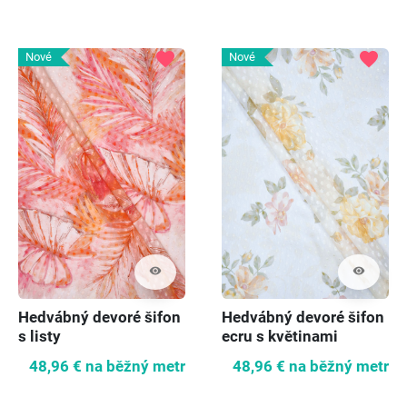
favorite
favorite
Nové
Nové
visibility
visibility
Hedvábný devoré šifon
Hedvábný devoré šifon
s listy
ecru s květinami
48,96 €
na běžný metr
48,96 €
na běžný metr