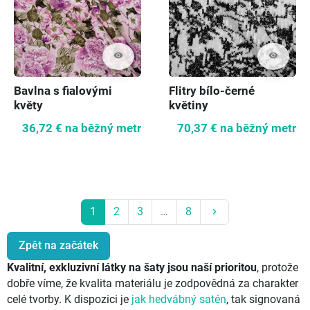
visibility
visibility
Bavlna s fialovými
Flitry bílo-černé
květy
květiny
36,72 €
na běžný metr
70,37 €
na běžný metr
Další
1
2
3
…
8
keyboard_arrow_right
Zpět na začátek
Kvalitní, exkluzivní látky na šaty jsou naší prioritou
, protože
dobře víme, že kvalita materiálu je zodpovědná za charakter
celé tvorby. K dispozici je
jak hedvábný satén
, tak signovaná