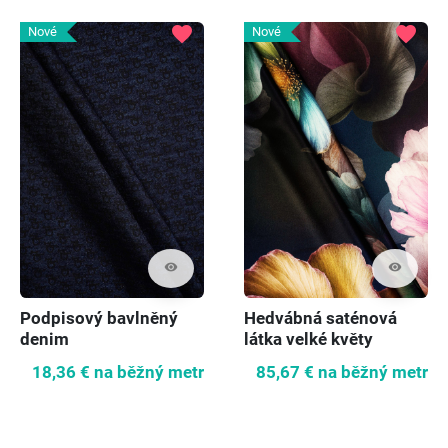
favorite
favorite
Nové
Nové
visibility
visibility
Podpisový bavlněný
Hedvábná saténová
denim
látka velké květy
18,36 €
na běžný metr
85,67 €
na běžný metr