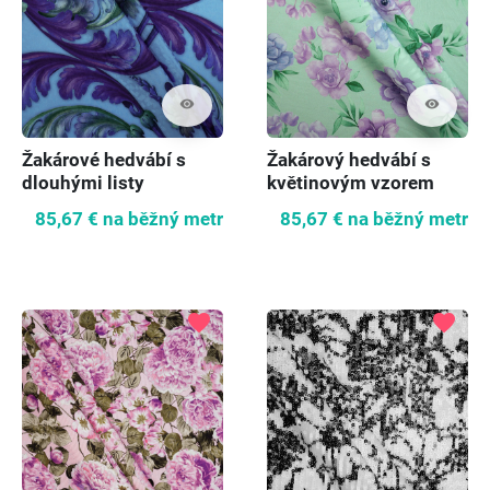
visibility
visibility
Žakárové hedvábí s
Žakárový hedvábí s
dlouhými listy
květinovým vzorem
85,67 €
na běžný metr
85,67 €
na běžný metr
favorite
favorite