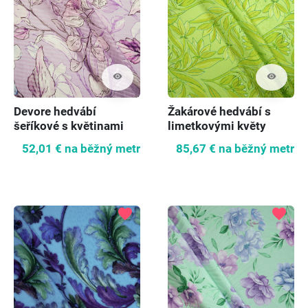
visibility
visibility
Devore hedvábí
Žakárové hedvábí s
šeříkové s květinami
limetkovými květy
52,01 €
na běžný metr
85,67 €
na běžný metr
favorite
favorite