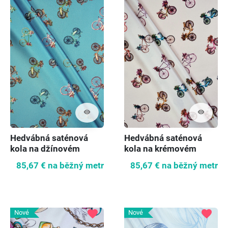
visibility
visibility
Hedvábná saténová
Hedvábná saténová
kola na džínovém
kola na krémovém
podkladu
podkladu
85,67 €
na běžný metr
85,67 €
na běžný metr
favorite
favorite
Nové
Nové