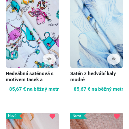
visibility
visibility
Hedvábná saténová s
Satén z hedvábí kaly
motivem tašek a
modré
parfémů
85,67 €
na běžný metr
85,67 €
na běžný metr
favorite
favorite
Nové
Nové