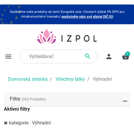
Dodáváme naše produkty do zemí Evropské unie. Chcete-li získat 0% DPH pro
intrakomunitární transakci
poskytněte nám své platné DIČ EU
0

menu
person
shopping_basket
Domovská stránka
Všechny látky
Výhradní
Filtry
(353 Produkty)
Aktivní filtry
kategorie : Výhradní