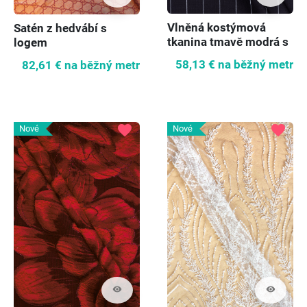
Vlněná kostýmová
Satén z hedvábí s
tkanina tmavě modrá s
logem
pruhy
58,13 €
na běžný metr
82,61 €
na běžný metr
favorite
favorite
Nové
Nové
visibility
visibility