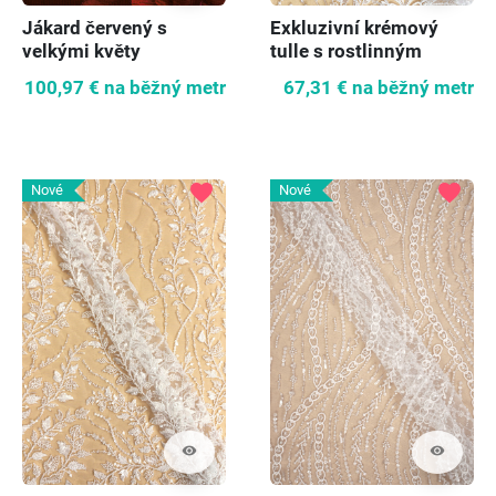
Jákard červený s
Exkluzivní krémový
velkými květy
tulle s rostlinným
vzorem
100,97 €
na běžný metr
67,31 €
na běžný metr
favorite
favorite
Nové
Nové
visibility
visibility