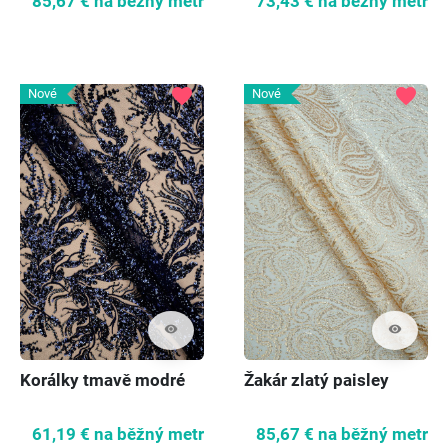
85,67 €
na běžný metr
73,43 €
na běžný metr
favorite
favorite
Nové
Nové
visibility
visibility
Korálky tmavě modré
Žakár zlatý paisley
61,19 €
na běžný metr
85,67 €
na běžný metr