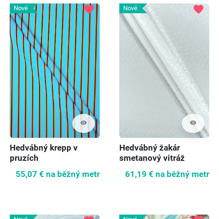
favorite
favorite
Nové
Nové
visibility
visibility
Hedvábný krepp v
Hedvábný žakár
pruzích
smetanový vitráž
55,07 €
na běžný metr
61,19 €
na běžný metr