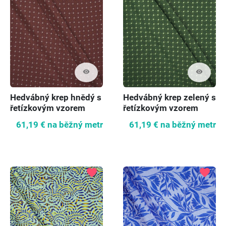
visibility
visibility
Hedvábný krep hnědý s
Hedvábný krep zelený s
řetízkovým vzorem
řetízkovým vzorem
61,19 €
na běžný metr
61,19 €
na běžný metr
favorite
favorite