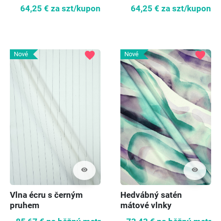
64,25 €
za szt/kupon
64,25 €
za szt/kupon
favorite
favorite
Nové
Nové
visibility
visibility
Vlna écru s černým
Hedvábný satén
pruhem
mátové vlnky