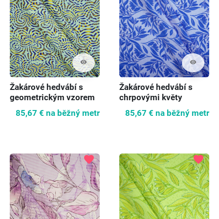
visibility
visibility
Žakárové hedvábí s
Žakárové hedvábí s
geometrickým vzorem
chrpovými květy
85,67 €
na běžný metr
85,67 €
na běžný metr
favorite
favorite