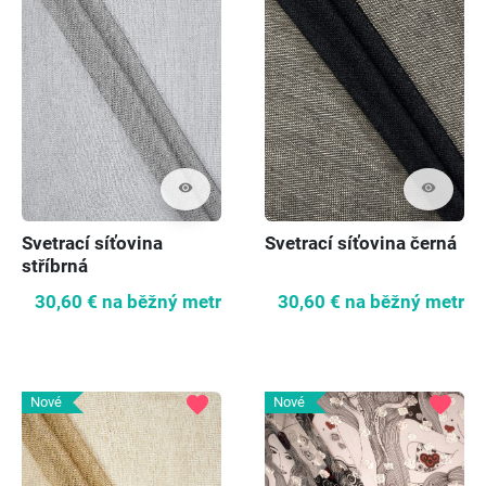
visibility
visibility
Svetrací síťovina
Svetrací síťovina černá
stříbrná
30,60 €
na běžný metr
30,60 €
na běžný metr
favorite
favorite
Nové
Nové