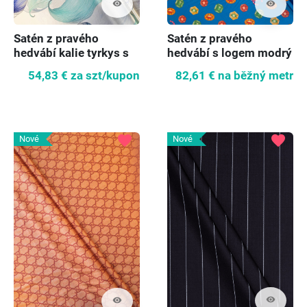
visibility
visibility
Satén z pravého
Satén z pravého
hedvábí kalie tyrkys s
hedvábí s logem modrý
chrpou
54,83 €
za szt/kupon
82,61 €
na běžný metr
favorite
favorite
Nové
Nové
visibility
visibility