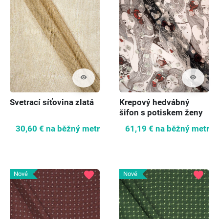
visibility
visibility
Svetrací síťovina zlatá
Krepový hedvábný
šifon s potiskem ženy
30,60 €
na běžný metr
61,19 €
na běžný metr
favorite
favorite
Nové
Nové