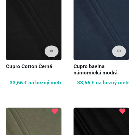
visibility
visibility
Cupro Cotton Černá
Cupro bavlna
námořnická modrá
33,66 €
na běžný metr
33,66 €
na běžný metr
favorite
favorite