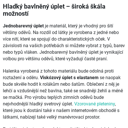
Hladký bavlněný úplet – široká škála
možností
Jednobarevný úplet
je materiál, který je vhodný pro šití
většiny oděvů. Na rozdíl od látky je vyrobena z jedné nebo
více nití, které se spojují do charakteristických oček. V
závislosti na vašich potřebách si můžete vybrat z typů, barev
nebo typů vláken. Jednobarevný bavlněný úplet je vynikající
volbou pro většinu oděvů, které vyžadují časté praní.
Halenka vyrobená z tohoto materiálu bude odolná proti
roztažení a oděru.
Viskózový úplet s elastanem
se naopak
bude skvěle hodit k rolákům nebo šatům. Oblečení z něj je
lehčí a vzdušnější než bavlna, také se snadněji žehlí a méně
se mačká. Pro výrobu teplých zimních oděvů bude
nejvhodnější hladký svetrový úplet.
Vzorované pleteniny
,
které jsou k dostání také v našem internetovém obchodě s
látkami, nabízejí také velký manévrovací prostor.