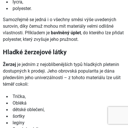
lycra,
polyester.
Samozřejmě se jedná i o všechny směsi výše uvedených
surovin, díky čemuž mohou mít materiály velmi odlišné
vlastnosti. Příkladem je
bavlněný úplet
, do kterého lze přidat
polyester, který zvyšuje jeho pružnost.
Hladké žerzejové látky
Žerzej
je jedním z nejoblíbenějších typů hladkých pletenin
dostupných k prodeji. Jeho obrovská popularita je dána
především jeho univerzálností – z tohoto materiálu lze ušít
téměř cokoli:
Trička,
Obléká
dětské oblečení,
šortky
legíny