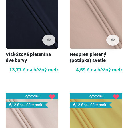
visibility
visibility
Viskózová pletenina
Neopren pletený
dvě barvy
(potápka) světle
béžový
13,77 €
na běžný metr
4,59 €
na běžný metr
favorite
favorite
Výprodej!
Výprodej!
-6,12 €
na běžný metr
-6,12 €
na běžný metr