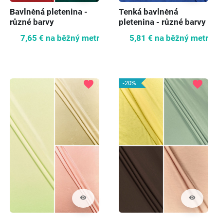
Bavlněná pletenina -
Tenká bavlněná
různé barvy
pletenina - různé barvy
7,65 €
na běžný metr
5,81 €
na běžný metr
favorite
favorite
-20%
visibility
visibility