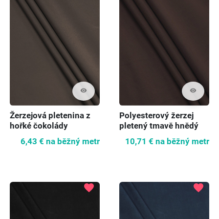
visibility
visibility
Žerzejová pletenina z
Polyesterový žerzej
hořké čokolády
pletený tmavě hnědý
6,43 €
na běžný metr
10,71 €
na běžný metr
favorite
favorite