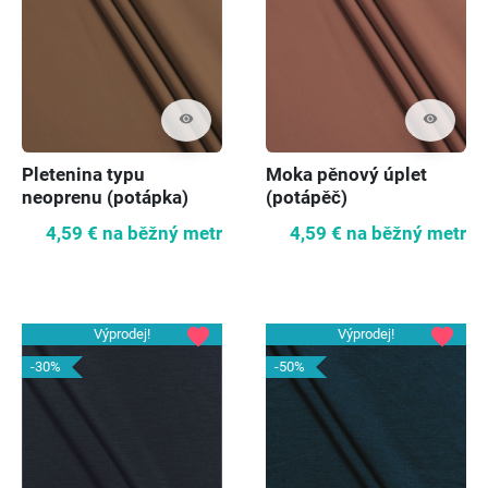
visibility
visibility
Pletenina typu
Moka pěnový úplet
neoprenu (potápka)
(potápěč)
zemitá hnědá
4,59 €
na běžný metr
4,59 €
na běžný metr
favorite
favorite
Výprodej!
Výprodej!
-30%
-50%