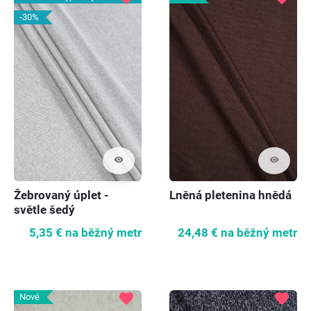
-30%
visibility
visibility
Lněná pletenina hnědá
Žebrovaný úplet -
světle šedý
24,48 €
na běžný metr
5,35 €
na běžný metr
favorite
favorite
Nové