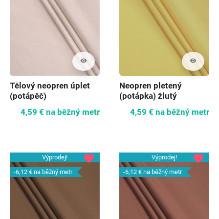
visibility
visibility
Tělový neopren úplet
Neopren pletený
(potápěč)
(potápka) žlutý
4,59 €
na běžný metr
4,59 €
na běžný metr
favorite
favorite
Výprodej!
Výprodej!
-6,12 €
na běžný metr
-6,12 €
na běžný metr