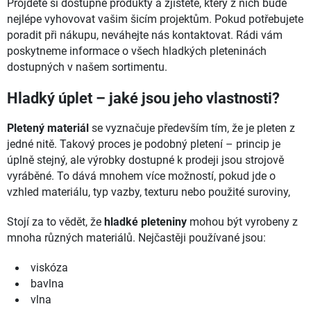
Projděte si dostupné produkty a zjistěte, který z nich bude
nejlépe vyhovovat vašim šicím projektům. Pokud potřebujete
poradit při nákupu, neváhejte nás kontaktovat. Rádi vám
poskytneme informace o všech hladkých pleteninách
dostupných v našem sortimentu.
Hladký úplet – jaké jsou jeho vlastnosti?
Pletený materiál
se vyznačuje především tím, že je pleten z
jedné nitě. Takový proces je podobný pletení – princip je
úplně stejný, ale výrobky dostupné k prodeji jsou strojově
vyráběné. To dává mnohem více možností, pokud jde o
vzhled materiálu, typ vazby, texturu nebo použité suroviny,
Stojí za to vědět, že
hladké pleteniny
mohou být vyrobeny z
mnoha různých materiálů. Nejčastěji používané jsou:
viskóza
bavlna
vlna