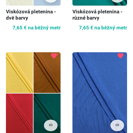
Viskózová pletenina -
Viskózová pletenina -
dvě barvy
různé barvy
7,65 €
na běžný metr
7,65 €
na běžný metr
favorite
favorite
visibility
visibility