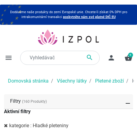
Dodáváme naše produkty do zemí Evropské unie. Chcete-li získat 0% DPH pro
intrakomunitární transakci
poskytněte nám své platné DIČ EU
0

menu
person
shopping_basket
Domovská stránka
Všechny látky
Pletené zboží
Hl
Filtry
(160 Produkty)
Aktivní filtry
kategorie : Hladké pleteniny