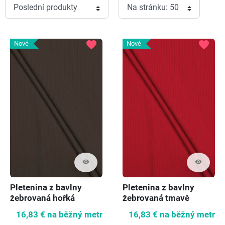
favorite
favorite
Nové
Nové
visibility
visibility
Pletenina z bavlny
Pletenina z bavlny
žebrovaná hořká
žebrovaná tmavě
čokoláda
červená
16,83 €
na běžný metr
16,83 €
na běžný metr