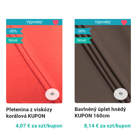
favorite
favorite
Výprodej!
Výprodej!
-30%
-30%
Nové
Nové
visibility
visibility
Bavlněný úplet hnědý
Pletenina z viskózy
KUPON 160cm
korálová KUPON
100cm
8,14 €
za szt/kupon
4,07 €
za szt/kupon