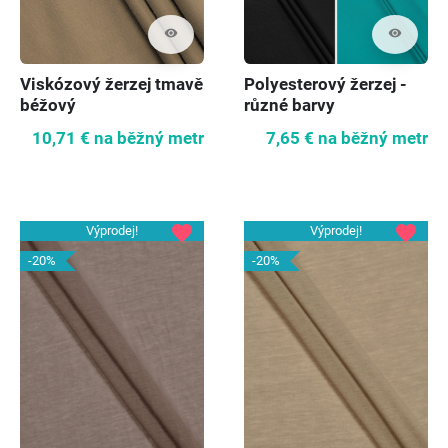
visibility
visibility
Viskózový žerzej tmavě
Polyesterový žerzej -
béžový
různé barvy
10,71 €
na běžný metr
7,65 €
na běžný metr
favorite
favorite
Výprodej!
Výprodej!
-20%
-20%