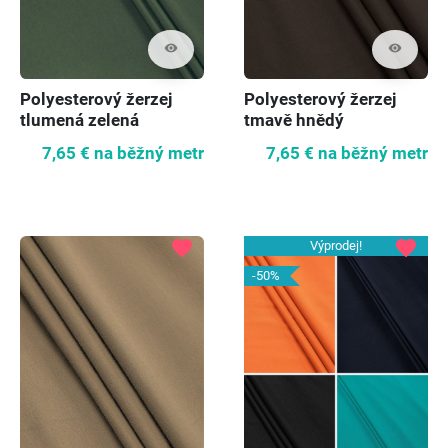
visibility
visibility
Polyesterový žerzej
Polyesterový žerzej
tlumená zelená
tmavě hnědý
7,65 €
na běžný metr
7,65 €
na běžný metr
favorite
favorite
Výprodej!
-50%