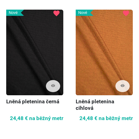
favorite
favorite
Nové
Nové
visibility
visibility
Lněná pletenina černá
Lněná pletenina
cihlová
24,48 €
na běžný metr
24,48 €
na běžný metr