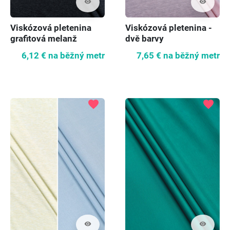
visibility
visibility
Viskózová pletenina
Viskózová pletenina -
grafitová melanž
dvě barvy
6,12 €
na běžný metr
7,65 €
na běžný metr
favorite
favorite
visibility
visibility