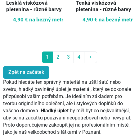
Lesklá viskózová
Tenká viskózová
pletenina - různé barvy
pletenina - různé barvy
4,90 €
na běžný metr
4,90 €
na běžný metr
Další
1
2
3
4
keyboard_arrow_right
Zpět na začátek
Pokud hledáte ten správný materiál na ušití šatů nebo
svetru, hladký bavlněný úplet je materiál, který se dokonale
přizpůsobí vašim potřebám. Je ideálním základem pro
tvorbu originálního oblečení, ale i stylových doplňků do
vašeho domova.
Hladký úplet
by měl být co nejkvalitnější,
aby se na začátku používání neopotřeboval nebo nevypral.
Proto doporučujeme zakoupit jej na profesionálním místě,
jako je náš velkoobchod s látkami v Poznani.