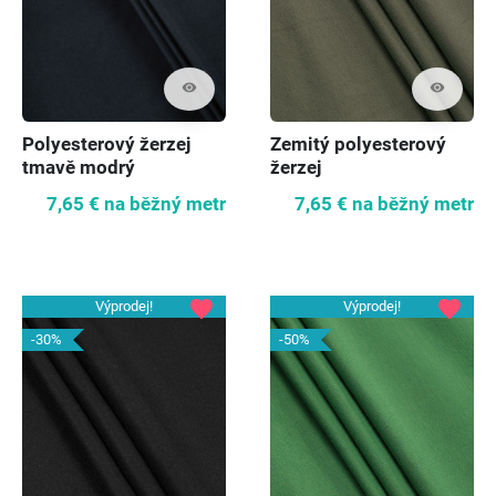
visibility
visibility
Polyesterový žerzej
Zemitý polyesterový
tmavě modrý
žerzej
7,65 €
na běžný metr
7,65 €
na běžný metr
favorite
favorite
Výprodej!
Výprodej!
-30%
-50%