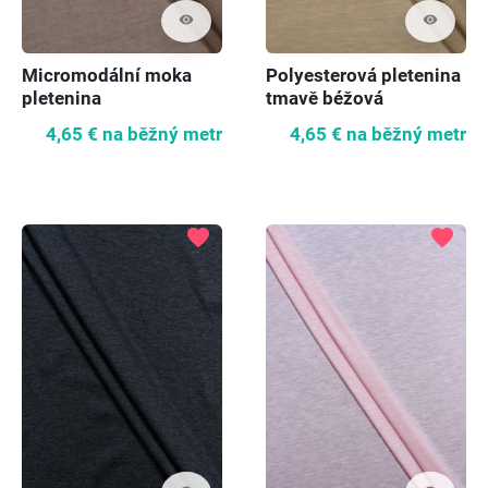
visibility
visibility
Micromodální moka
Polyesterová pletenina
pletenina
tmavě béžová
4,65 €
na běžný metr
4,65 €
na běžný metr
favorite
favorite