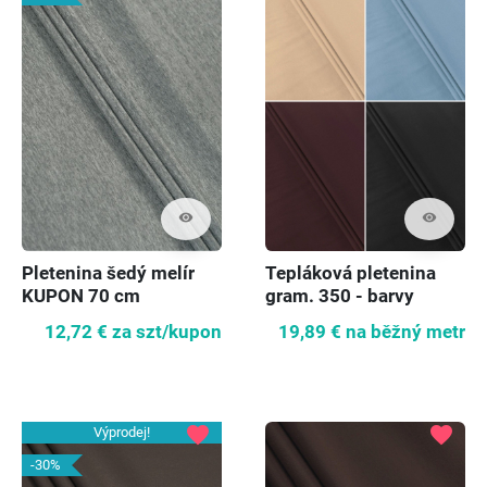
visibility
visibility
Pletenina šedý melír
Tepláková pletenina
KUPON 70 cm
gram. 350 - barvy
12,72 €
za szt/kupon
19,89 €
na běžný metr
favorite
favorite
Výprodej!
-30%