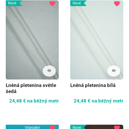
favorite
favorite
Nové
Nové
visibility
visibility
Lněná pletenina světle
Lněná pletenina bílá
šedá
24,48 €
na běžný metr
24,48 €
na běžný metr
favorite
favorite
Výprodej!
Nové