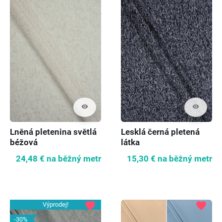
visibility
visibility
Lněná pletenina světlá
Lesklá černá pletená
béžová
látka
24,48 €
na běžný metr
15,30 €
na běžný metr
favorite
favorite
Výprodej!
-30%