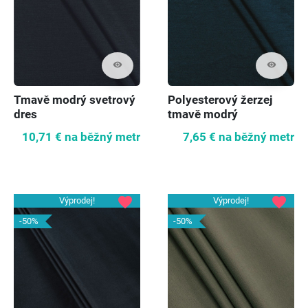
visibility
visibility
Tmavě modrý svetrový
Polyesterový žerzej
dres
tmavě modrý
10,71 €
na běžný metr
7,65 €
na běžný metr
favorite
favorite
Výprodej!
Výprodej!
-50%
-50%