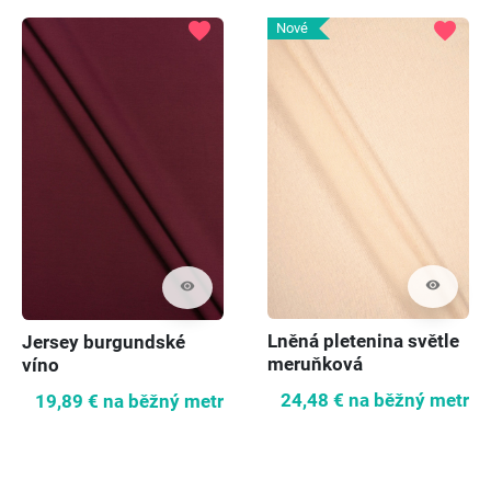
favorite
favorite
Nové
visibility
visibility
Lněná pletenina světle
Jersey burgundské
meruňková
víno
24,48 €
na běžný metr
19,89 €
na běžný metr