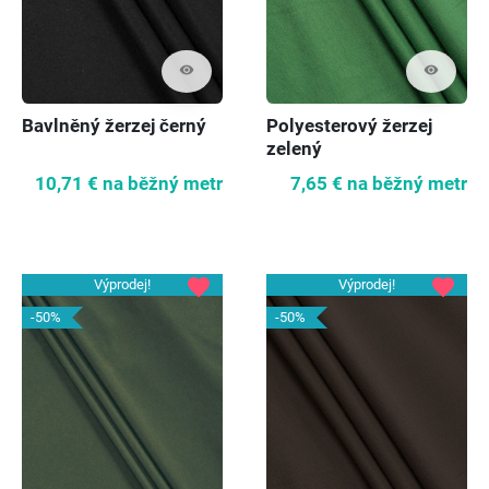
visibility
visibility
Bavlněný žerzej černý
Polyesterový žerzej
zelený
10,71 €
na běžný metr
7,65 €
na běžný metr
favorite
favorite
Výprodej!
Výprodej!
-50%
-50%