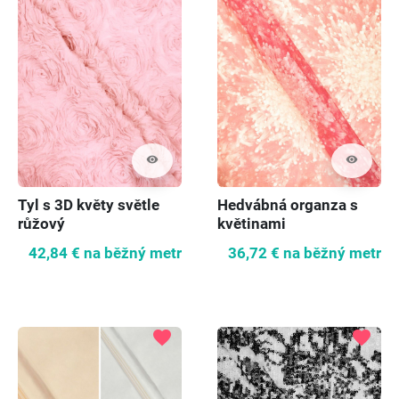
visibility
visibility
Tyl s 3D květy světle
Hedvábná organza s
růžový
květinami
42,84 €
na běžný metr
36,72 €
na běžný metr
favorite
favorite