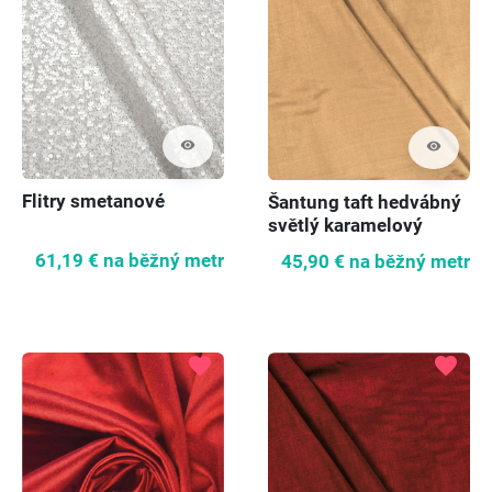
visibility
visibility
Flitry smetanové
Šantung taft hedvábný
světlý karamelový
61,19 €
na běžný metr
45,90 €
na běžný metr
favorite
favorite