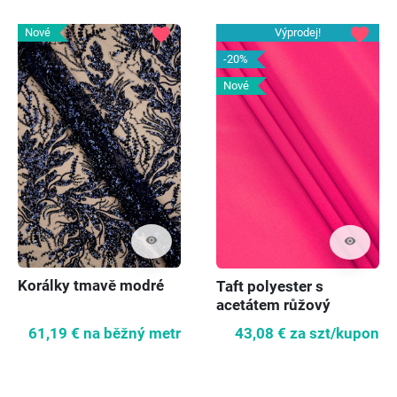
favorite
favorite
Nové
Výprodej!
-20%
Nové
visibility
visibility
Korálky tmavě modré
Taft polyester s
acetátem růžový
KUPON 160cm
61,19 €
na běžný metr
43,08 €
za szt/kupon