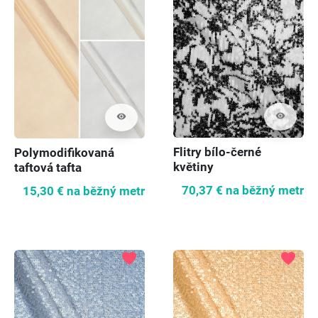
visibility
visibility
Flitry bílo-černé
Polymodifikovaná
květiny
taftová tafta
saténovaná - 3 barvy
70,37 €
na běžný metr
15,30 €
na běžný metr
favorite
favorite