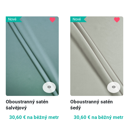
favorite
favorite
Nové
Nové
visibility
visibility
Oboustranný satén
Oboustranný satén
šalvějový
šedý
30,60 €
na běžný metr
30,60 €
na běžný metr