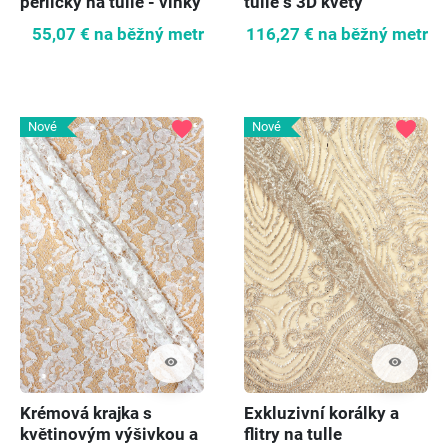
perličky na tulle - vlnky
tulle s 3D květy
55,07 €
na běžný metr
116,27 €
na běžný metr
favorite
favorite
Nové
Nové
visibility
visibility
Krémová krajka s
Exkluzivní korálky a
květinovým výšivkou a
flitry na tulle