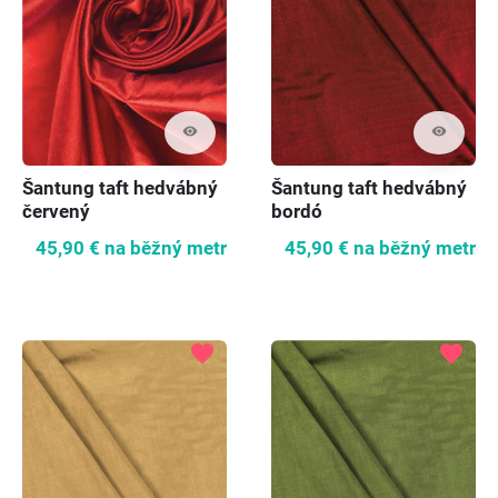
visibility
visibility
Šantung taft hedvábný
Šantung taft hedvábný
červený
bordó
45,90 €
na běžný metr
45,90 €
na běžný metr
favorite
favorite