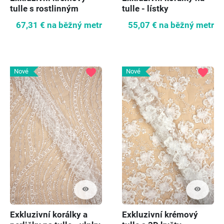
tulle s rostlinným
tulle - lístky
vzorem
67,31 €
na běžný metr
55,07 €
na běžný metr
favorite
favorite
Nové
Nové
visibility
visibility
Exkluzivní korálky a
Exkluzivní krémový