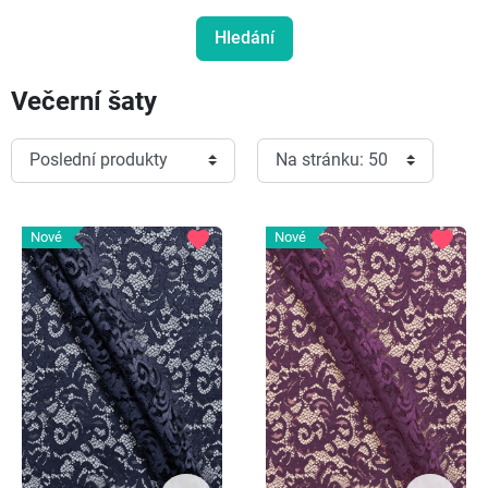
Večerní šaty
favorite
favorite
Nové
Nové