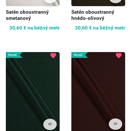
Satén oboustranný
Satén oboustranný
smetanový
hnědo-olivový
30,60 €
na běžný metr
30,60 €
na běžný metr
favorite
favorite
Nové
Nové
visibility
visibility