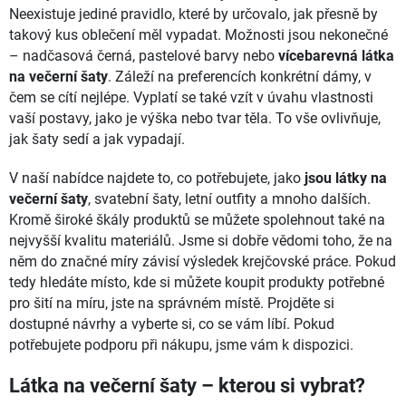
Neexistuje jediné pravidlo, které by určovalo, jak přesně by
takový kus oblečení měl vypadat. Možnosti jsou nekonečné
– nadčasová černá, pastelové barvy nebo
vícebarevná látka
na večerní šaty
. Záleží na preferencích konkrétní dámy, v
čem se cítí nejlépe. Vyplatí se také vzít v úvahu vlastnosti
vaší postavy, jako je výška nebo tvar těla. To vše ovlivňuje,
jak šaty sedí a jak vypadají.
V naší nabídce najdete to, co potřebujete, jako
jsou látky na
večerní šaty
, svatební šaty, letní outfity a mnoho dalších.
Kromě široké škály produktů se můžete spolehnout také na
nejvyšší kvalitu materiálů. Jsme si dobře vědomi toho, že na
něm do značné míry závisí výsledek krejčovské práce. Pokud
tedy hledáte místo, kde si můžete koupit produkty potřebné
pro šití na míru, jste na správném místě. Projděte si
dostupné návrhy a vyberte si, co se vám líbí. Pokud
potřebujete podporu při nákupu, jsme vám k dispozici.
Látka na večerní šaty – kterou si vybrat?