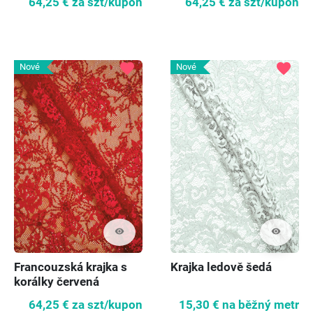
64,25 €
za szt/kupon
64,25 €
za szt/kupon
favorite
favorite
Nové
Nové
visibility
visibility
Francouzská krajka s
Krajka ledově šedá
korálky červená
64,25 €
za szt/kupon
15,30 €
na běžný metr