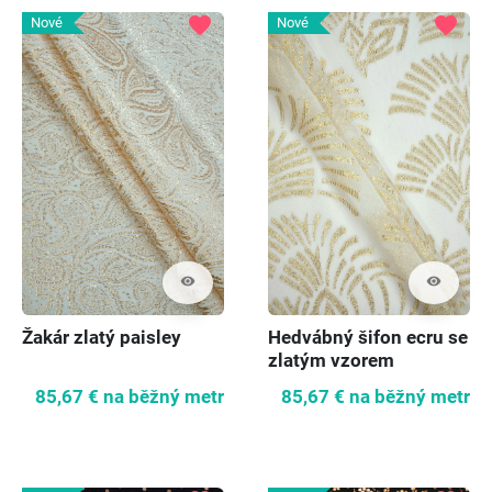
favorite
favorite
Nové
Nové
visibility
visibility
Žakár zlatý paisley
Hedvábný šifon ecru se
zlatým vzorem
85,67 €
na běžný metr
85,67 €
na běžný metr