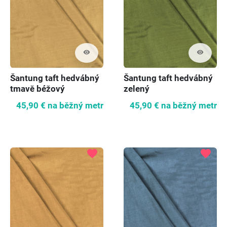
visibility
visibility
Šantung taft hedvábný
Šantung taft hedvábný
tmavě béžový
zelený
45,90 €
na běžný metr
45,90 €
na běžný metr
favorite
favorite