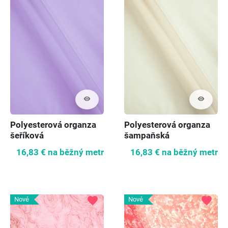
visibility
visibility
Polyesterová organza
Polyesterová organza
šeříková
šampaňská
16,83 €
na běžný metr
16,83 €
na běžný metr
favorite
favorite
Nové
Nové