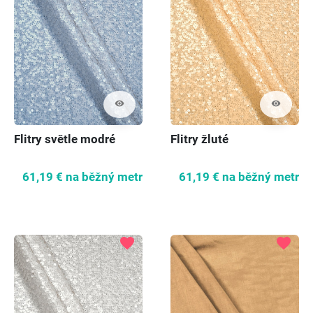
visibility
visibility
Flitry světle modré
Flitry žluté
61,19 €
na běžný metr
61,19 €
na běžný metr
favorite
favorite