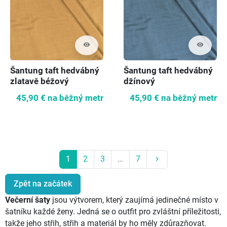
visibility
visibility
Šantung taft hedvábný
Šantung taft hedvábný
zlatavě béžový
džínový
45,90 €
na běžný metr
45,90 €
na běžný metr
Další
1
2
3
…
7
keyboard_arrow_right
Zpět na začátek
Večerní šaty
jsou výtvorem, který zaujímá jedinečné místo v
šatníku každé ženy. Jedná se o outfit pro zvláštní příležitosti,
takže jeho střih, střih a materiál by ho měly zdůrazňovat.