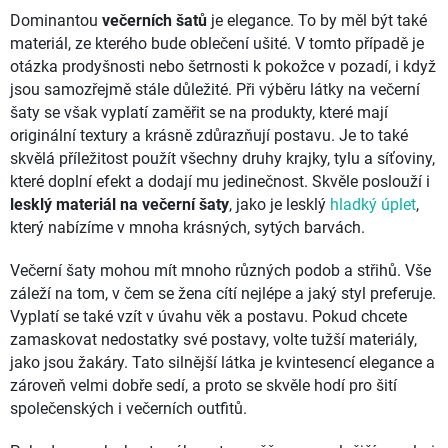
Dominantou
večerních šatů
je elegance. To by měl být také
materiál, ze kterého bude oblečení ušité. V tomto případě je
otázka prodyšnosti nebo šetrnosti k pokožce v pozadí, i když
jsou samozřejmě stále důležité. Při výběru látky na večerní
šaty se však vyplatí zaměřit se na produkty, které mají
originální textury a krásně zdůrazňují postavu. Je to také
skvělá příležitost použít všechny druhy krajky, tylu a síťoviny,
které doplní efekt a dodají mu jedinečnost. Skvěle poslouží i
lesklý materiál na večerní šaty
, jako je lesklý
hladký úplet
,
který nabízíme v mnoha krásných, sytých barvách.
Večerní šaty mohou mít mnoho různých podob a střihů. Vše
záleží na tom, v čem se žena cítí nejlépe a jaký styl preferuje.
Vyplatí se také vzít v úvahu věk a postavu. Pokud chcete
zamaskovat nedostatky své postavy, volte tužší materiály,
jako jsou žakáry. Tato silnější látka je kvintesencí elegance a
zároveň velmi dobře sedí, a proto se skvěle hodí pro šití
společenských i večerních outfitů.