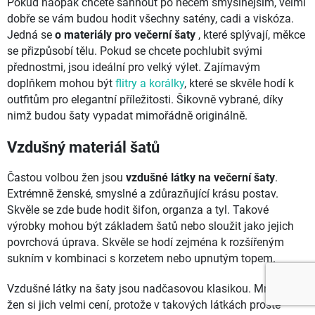
Pokud naopak chcete sáhnout po něčem smyslnějším, velmi
dobře se vám budou hodit všechny satény, cadi a viskóza.
Jedná se
o materiály pro večerní šaty
, které splývají, měkce
se přizpůsobí tělu. Pokud se chcete pochlubit svými
přednostmi, jsou ideální pro velký výlet. Zajímavým
doplňkem mohou být
flitry a korálky
, které se skvěle hodí k
outfitům pro elegantní příležitosti. Šikovně vybrané, díky
nimž budou šaty vypadat mimořádně originálně.
Vzdušný materiál šatů
Častou volbou žen jsou
vzdušné látky na večerní šaty
.
Extrémně ženské, smyslné a zdůrazňující krásu postav.
Skvěle se zde bude hodit šifon, organza a tyl. Takové
výrobky mohou být základem šatů nebo sloužit jako jejich
povrchová úprava. Skvěle se hodí zejména k rozšířeným
sukním v kombinaci s korzetem nebo upnutým topem.
Vzdušné látky na šaty jsou nadčasovou klasikou. Mnoho
žen si jich velmi cení, protože v takových látkách prostě