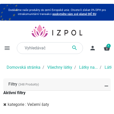
Dodáváme naše produkty do zemí Evropské unie. Chcete-li získat 0% DPH pro
intrakomunitární transakci
poskytněte nám své platné DIČ EU
0

menu
person
shopping_basket
Domovská stránka
Všechny látky
Látky na...
Látky
Filtry
(348 Produkty)
Aktivní filtry
kategorie : Večerní šaty