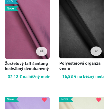
-30%
Nové
visibility
visibility
Polyesterová organza
Žoržetový taft šantung
černá
hedvábný dvoubarevný
fialová/mořská
16,83 €
na běžný metr
32,13 €
na běžný metr
VÝPRODEJ
favorite
favorite
Nové
Nové