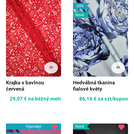
-20%
Nové
visibility
visibility
Krajka s bavlnou
Hedvábná tkanina
červená
fialové květy
29,07 €
na běžný metr
86,16 €
za szt/kupon
favorite
favorite
Výprodej!
Nové