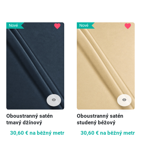
favorite
favorite
Nové
Nové
visibility
visibility
Oboustranný satén
Oboustranný satén
tmavý džínový
studený béžový
30,60 €
na běžný metr
30,60 €
na běžný metr