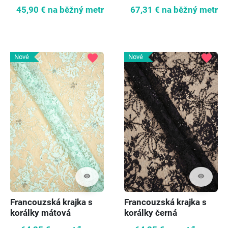
perlami
45,90 €
na běžný metr
67,31 €
na běžný metr
favorite
favorite
Nové
Nové
visibility
visibility
Francouzská krajka s
Francouzská krajka s
korálky mátová
korálky černá