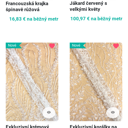
Jákard červený s
Francouzská krajka
velkými květy
špinavě růžová
100,97 €
na běžný metr
16,83 €
na běžný metr
favorite
favorite
Nové
Nové
visibility
visibility
Exkluzivní krémový
Exkluzivní korálky na