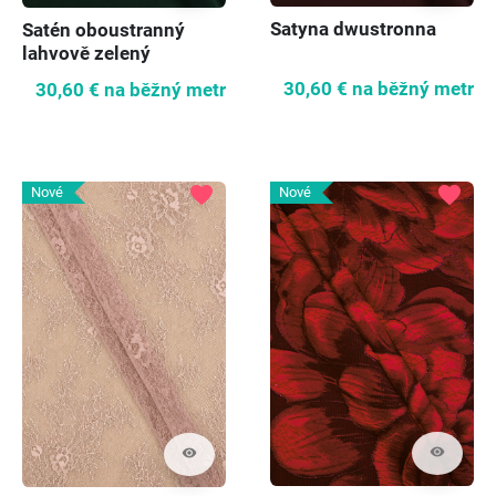
Satyna dwustronna
Satén oboustranný
lahvově zelený
30,60 €
na běžný metr
30,60 €
na běžný metr
favorite
favorite
Nové
Nové
visibility
visibility