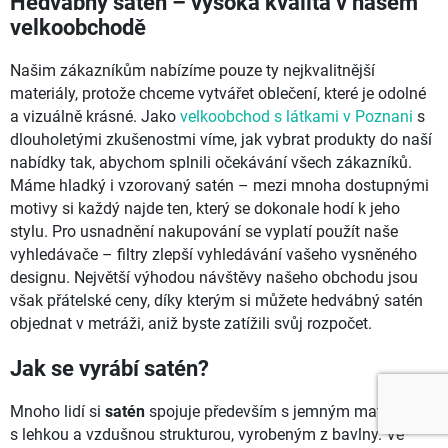
Hedvábný satén – vysoká kvalita v našem
velkoobchodě
Našim zákazníkům nabízíme pouze ty nejkvalitnější
materiály, protože chceme vytvářet oblečení, které je odolné
a vizuálně krásné. Jako
velkoobchod s látkami v Poznani
s
dlouholetými zkušenostmi víme, jak vybrat produkty do naší
nabídky tak, abychom splnili očekávání všech zákazníků.
Máme hladký i vzorovaný satén – mezi mnoha dostupnými
motivy si každý najde ten, který se dokonale hodí k jeho
stylu. Pro usnadnění nakupování se vyplatí použít naše
vyhledávače – filtry zlepší vyhledávání vašeho vysněného
designu. Největší výhodou návštěvy našeho obchodu jsou
však přátelské ceny, díky kterým si můžete hedvábný satén
objednat v metráži, aniž byste zatížili svůj rozpočet.
Jak se vyrábí satén?
Mnoho lidí si
satén
spojuje především s jemným materiálem
s lehkou a vzdušnou strukturou, vyrobeným z bavlny. Ve