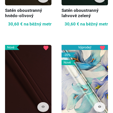
Satén oboustranný
Satén oboustranný
hnědo-olivový
lahvově zelený
30,60 €
na běžný metr
30,60 €
na běžný metr
favorite
favorite
Nové
Výprodej!
-20%
Nové
visibility
visibility