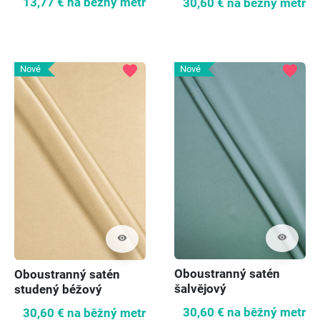
13,77 €
na běžný metr
30,60 €
na běžný metr
favorite
favorite
Nové
Nové
visibility
visibility
Oboustranný satén
Oboustranný satén
šalvějový
studený béžový
30,60 €
na běžný metr
30,60 €
na běžný metr