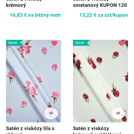
krémový
smetanový KUPON 120
cm
16,83 €
na běžný metr
13,22 €
za szt/kupon
favorite
favorite
Nové
Nové
visibility
visibility
Satén z viskózy lila s
Satén z viskózy