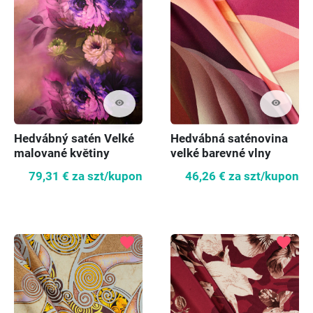
visibility
visibility
Hedvábný satén Velké
Hedvábná saténovina
malované květiny
velké barevné vlny
KUPON 70cm
79,31 €
za szt/kupon
46,26 €
za szt/kupon
favorite
favorite