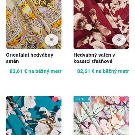
visibility
visibility
Orientální hedvábný
Hedvábný satén v
satén
kosatci třešňové
82,61 €
na běžný metr
82,61 €
na běžný metr
favorite
favorite
-20%