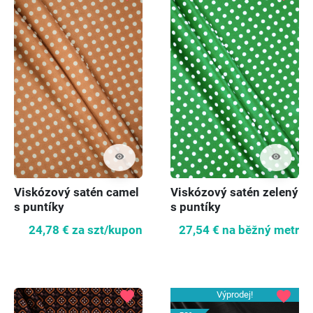
visibility
visibility
Viskózový satén camel
Viskózový satén zelený
s puntíky
s puntíky
24,78 €
za szt/kupon
27,54 €
na běžný metr
favorite
favorite
Výprodej!