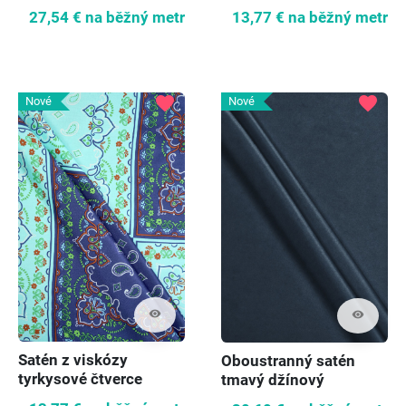
koní
27,54 €
na běžný metr
13,77 €
na běžný metr
favorite
favorite
Nové
Nové
visibility
visibility
Satén z viskózy
Oboustranný satén
tyrkysové čtverce
tmavý džínový