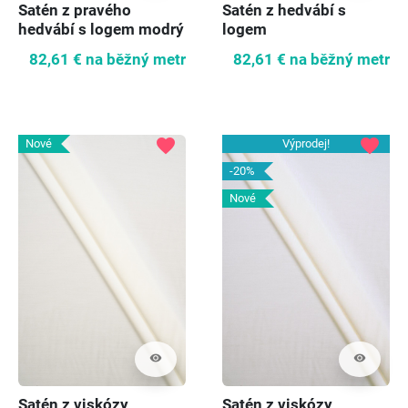
Satén z pravého
Satén z hedvábí s
hedvábí s logem modrý
logem
82,61 €
na běžný metr
82,61 €
na běžný metr
favorite
favorite
Nové
Výprodej!
-20%
Nové
visibility
visibility
Satén z viskózy
Satén z viskózy