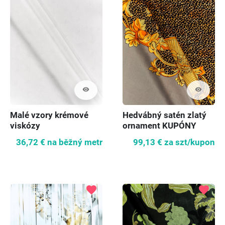
visibility
visibility
Hedvábný satén zlatý
Malé vzory krémové
ornament KUPÓNY
viskózy
99,13 €
za szt/kupon
36,72 €
na běžný metr
favorite
favorite