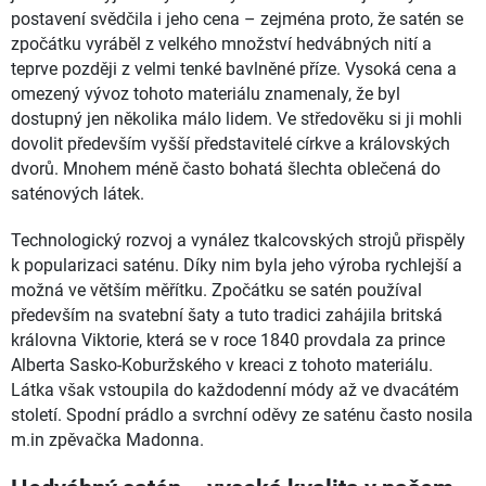
postavení svědčila i jeho cena – zejména proto, že satén se
zpočátku vyráběl z velkého množství hedvábných nití a
teprve později z velmi tenké bavlněné příze. Vysoká cena a
omezený vývoz tohoto materiálu znamenaly, že byl
dostupný jen několika málo lidem. Ve středověku si ji mohli
dovolit především vyšší představitelé církve a královských
dvorů. Mnohem méně často bohatá šlechta oblečená do
saténových látek.
Technologický rozvoj a vynález tkalcovských strojů přispěly
k popularizaci saténu. Díky nim byla jeho výroba rychlejší a
možná ve větším měřítku. Zpočátku se satén používal
především na svatební šaty a tuto tradici zahájila britská
královna Viktorie, která se v roce 1840 provdala za prince
Alberta Sasko-Koburžského v kreaci z tohoto materiálu.
Látka však vstoupila do každodenní módy až ve dvacátém
století. Spodní prádlo a svrchní oděvy ze saténu často nosila
m.in zpěvačka Madonna.