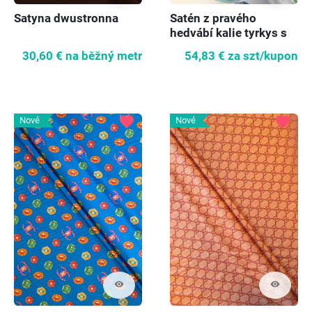
Satyna dwustronna
Satén z pravého
hedvábí kalie tyrkys s
chrpou
30,60 €
na běžný metr
54,83 €
za szt/kupon
favorite
favorite
Nové
Nové
visibility
visibility