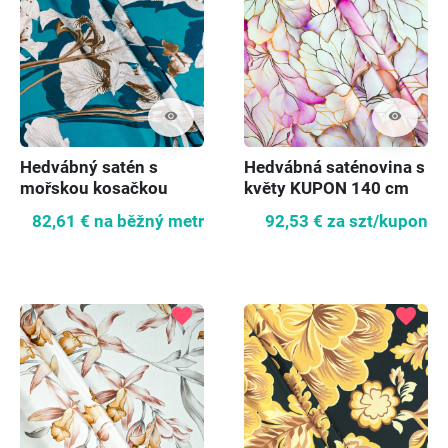
visibility
visibility
Hedvábný satén s
Hedvábná saténovina s
mořskou kosačkou
květy KUPON 140 cm
82,61 €
na běžný metr
92,53 €
za szt/kupon
favorite
favorite