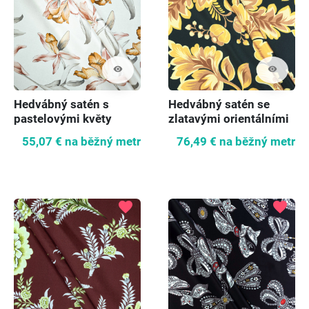
visibility
visibility
Hedvábný satén s
Hedvábný satén se
pastelovými květy
zlatavými orientálními
květy
55,07 €
na běžný metr
76,49 €
na běžný metr
favorite
favorite