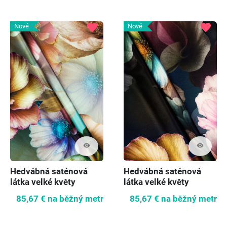
favorite
favorite
Nové
Nové
visibility
visibility
Hedvábná saténová
Hedvábná saténová
látka velké květy
látka velké květy
85,67 €
na běžný metr
85,67 €
na běžný metr