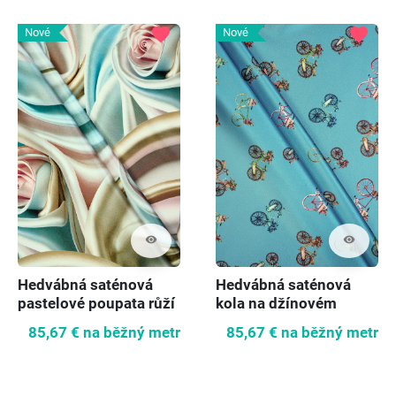
favorite
favorite
Nové
Nové
visibility
visibility
Hedvábná saténová
Hedvábná saténová
pastelové poupata růží
kola na džínovém
podkladu
85,67 €
na běžný metr
85,67 €
na běžný metr