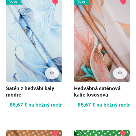
favorite
favorite
Nové
Nové
visibility
visibility
Satén z hedvábí kaly
Hedvábná saténová
modré
kalie lososová
85,67 €
na běžný metr
85,67 €
na běžný metr
favorite
favorite