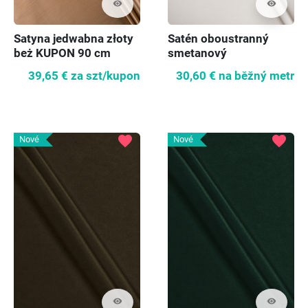
visibility
visibility
Satyna jedwabna złoty
Satén oboustranný
beż KUPON 90 cm
smetanový
39,65 €
za szt/kupon
30,60 €
na běžný metr
favorite
favorite
Nové
Nové
visibility
visibility