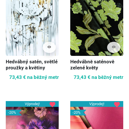
visibility
visibility
Hedvábný satén, světlé
Hedvábně saténově
proužky a květiny
zelené květy
73,43 €
na běžný metr
73,43 €
na běžný metr
favorite
favorite
Výprodej!
Výprodej!
-20%
-20%