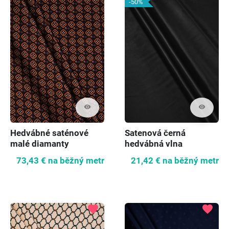
-50%
visibility
visibility
Hedvábné saténové
Satenová černá
malé diamanty
hedvábná vlna
kostýmů
73,43 €
na běžný metr
21,42 €
na běžný metr
favorite
favorite