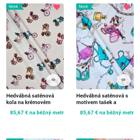
favorite
favorite
Nové
Nové
visibility
visibility
Hedvábná saténová
Hedvábná saténová s
kola na krémovém
motivem tašek a
podkladu
parfémů
85,67 €
na běžný metr
85,67 €
na běžný metr