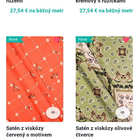
růžemi
krémový s růžičkami
27,54 €
na běžný metr
27,54 €
na běžný metr
favorite
favorite
Nové
Nové
visibility
visibility
Satén z viskózy
Satén z viskózy olivové
červený s motivem
čtverce