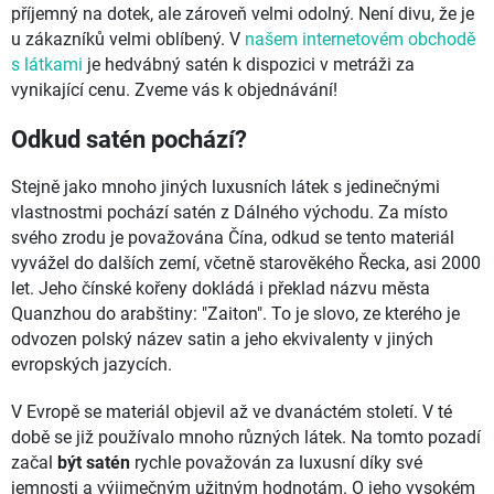
příjemný na dotek, ale zároveň velmi odolný. Není divu, že je
u zákazníků velmi oblíbený. V
našem internetovém obchodě
s látkami
je hedvábný satén k dispozici v metráži za
vynikající cenu. Zveme vás k objednávání!
Odkud satén pochází?
Stejně jako mnoho jiných luxusních látek s jedinečnými
vlastnostmi pochází satén z Dálného východu. Za místo
svého zrodu je považována Čína, odkud se tento materiál
vyvážel do dalších zemí, včetně starověkého Řecka, asi 2000
let. Jeho čínské kořeny dokládá i překlad názvu města
Quanzhou do arabštiny: "Zaiton". To je slovo, ze kterého je
odvozen polský název satin a jeho ekvivalenty v jiných
evropských jazycích.
V Evropě se materiál objevil až ve dvanáctém století. V té
době se již používalo mnoho různých látek. Na tomto pozadí
začal
být satén
rychle považován za luxusní díky své
jemnosti a výjimečným užitným hodnotám. O jeho vysokém