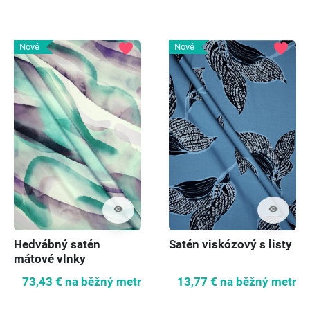
favorite
favorite
Nové
Nové
visibility
visibility
Hedvábný satén
Satén viskózový s listy
mátové vlnky
73,43 €
na běžný metr
13,77 €
na běžný metr