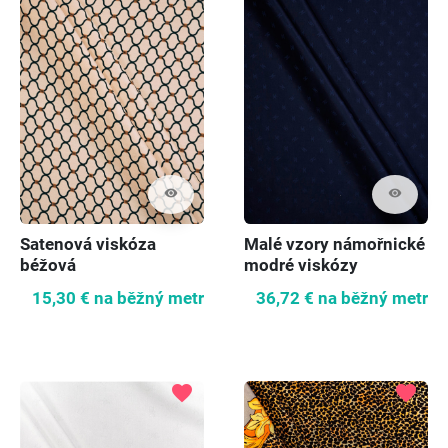
visibility
visibility
Satenová viskóza
Malé vzory námořnické
béžová
modré viskózy
15,30 €
na běžný metr
36,72 €
na běžný metr
favorite
favorite