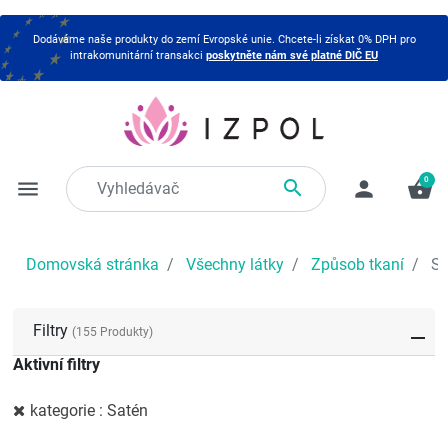
Dodáváme naše produkty do zemí Evropské unie. Chcete-li získat 0% DPH pro
intrakomunitární transakci
poskytněte nám své platné DIČ EU
0

menu
person
shopping_basket
Domovská stránka
Všechny látky
Způsob tkaní
Sa
Filtry
(155 Produkty)
Aktivní filtry
kategorie : Satén