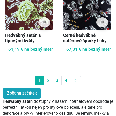
visibility
visibility
Hedvábný satén s
Černé hedvábné
lipovými květy
saténové šperky Luky
61,19 €
na běžný metr
67,31 €
na běžný metr
Další
1
2
3
4
keyboard_arrow_right
Zpět na začátek
Hedvábný satén
dostupný v našem internetovém obchodě je
perfektní látkou nejen pro stylové oblečení, ale také pro
dekorace a prvky interiérového designu. Je jemný, měkký a