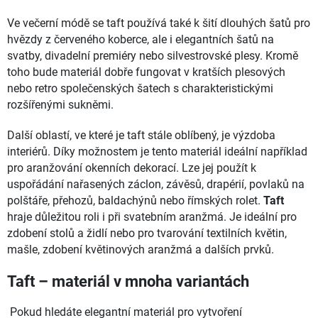
Ve večerní módě se taft používá také k šití dlouhých šatů pro
hvězdy z červeného koberce, ale i elegantních šatů na
svatby, divadelní premiéry nebo silvestrovské plesy. Kromě
toho bude materiál dobře fungovat v kratších plesových
nebo retro společenských šatech s charakteristickými
rozšířenými sukněmi.
Další oblastí, ve které je taft stále oblíbený, je výzdoba
interiérů. Díky možnostem je tento materiál ideální například
pro aranžování okenních dekorací. Lze jej použít k
uspořádání nařasených záclon, závěsů, drapérií, povlaků na
polštáře, přehozů, baldachýnů nebo římských rolet.
Taft
hraje důležitou roli i při svatebním aranžmá. Je ideální pro
zdobení stolů a židlí nebo pro tvarování textilních květin,
mašle, zdobení květinových aranžmá a dalších prvků.
Taft – materiál v mnoha variantách
Pokud hledáte elegantní materiál pro vytvoření