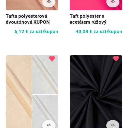
visibility
visibility
Tafta polyesterová
Taft polyester s
dvoutónová KUPON
acetátem růžový
80cm
KUPON 160cm
6,12 €
za szt/kupon
43,08 €
za szt/kupon
favorite
favorite
visibility
visibility