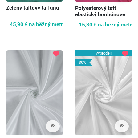
Zelený taftový taffung
Polyesterový taft
elastický bonbónově
růžový
45,90 €
na běžný metr
15,30 €
na běžný metr
favorite
favorite
Výprodej!
-30%
visibility
visibility