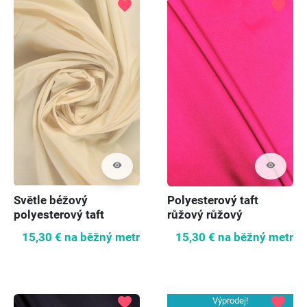
favorite
favorite
visibility
visibility
Polyesterový taft
Světle béžový
růžový růžový
polyesterový taft
15,30 €
na běžný metr
15,30 €
na běžný metr
favorite
favorite
Výprodej!