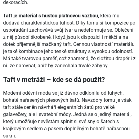
dekoracích.
Taft je materiál s hustou plátnovou vazbou
, která mu
dodává charakteristickou tuhost. Díky tomu si kompozice po
uspořádání zachovává svůj tvar a nedeformuje se. Oblečení
z něj působí škrobeně, i když jsou k dispozici i měkčí a na
dotek příjemnější mačkaný taft. Cennou vlastností materiálu
je také kombinace jeho tenké struktury s vysokou odolností.
Má také tvarovou paměť, což znamená, že složitou drapérii z
ní lze narovnat, aniž by zanechala trvalé záhyby.
Taft v metráži – kde se dá použít?
Moderní oděvní móda se již dávno odklonila od tuhých,
bohatě nařasených plesových šatů. Navzdory tomu je však
taft stále ceněn návrháři elegantních šatů pro velké
galavečery, ale i svatební módy. Jedná se o jediný materiál,
který umožňuje nevěstám splnit si své sny o šatech s
krajkovým sedlem a pasem doplněným bohatě nařasenou
sukní.