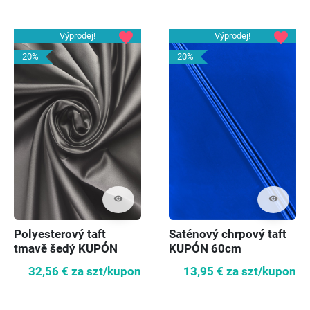
favorite
favorite
Výprodej!
Výprodej!
-20%
-20%
visibility
visibility
Polyesterový taft
Saténový chrpový taft
tmavě šedý KUPÓN
KUPÓN 60cm
140cm
32,56 €
za szt/kupon
13,95 €
za szt/kupon