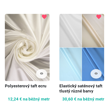
favorite
favorite
visibility
visibility
Polyesterový taft ecru
Elastický saténový taft
tlustý různé barvy
12,24 €
na běžný metr
30,60 €
na běžný metr