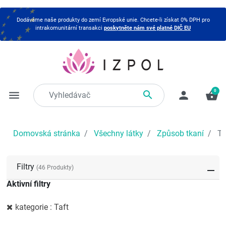
Dodáváme naše produkty do zemí Evropské unie. Chcete-li získat 0% DPH pro
intrakomunitární transakci
poskytněte nám své platné DIČ EU
0

menu
person
shopping_basket
Domovská stránka
Všechny látky
Způsob tkaní
Ta
Filtry
(46 Produkty)
Aktivní filtry
kategorie : Taft