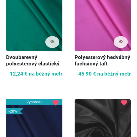
visibility
visibility
Dvoubarevný
Polyesterový hedvábný
polyesterový elastický
fuchsiový taft
taft
12,24 €
na běžný metr
45,90 €
na běžný metr
favorite
favorite
Výprodej!
-20%