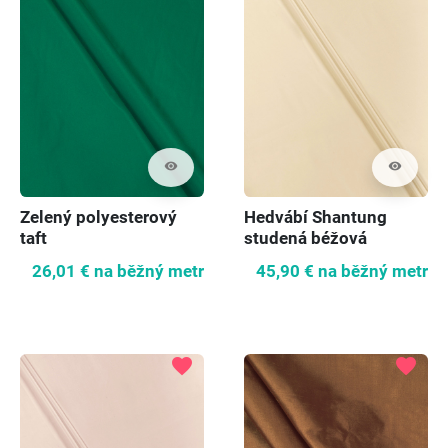
visibility
visibility
Zelený polyesterový
Hedvábí Shantung
taft
studená béžová
26,01 €
na běžný metr
45,90 €
na běžný metr
favorite
favorite