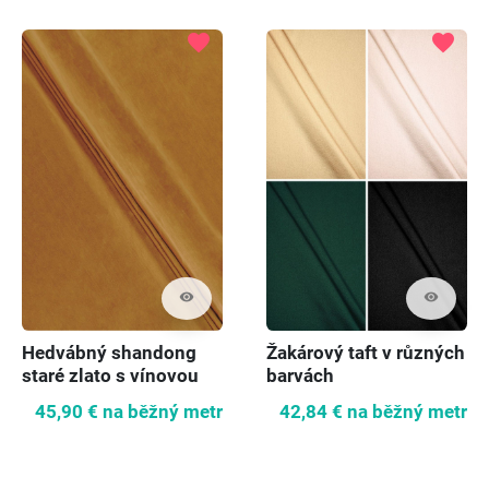
favorite
favorite
visibility
visibility
Hedvábný shandong
Žakárový taft v různých
staré zlato s vínovou
barvách
dvoubarevnou barvou
45,90 €
na běžný metr
42,84 €
na běžný metr