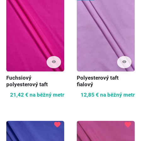
visibility
visibility
Fuchsiový
Polyesterový taft
polyesterový taft
fialový
21,42 €
na běžný metr
12,85 €
na běžný metr
favorite
favorite