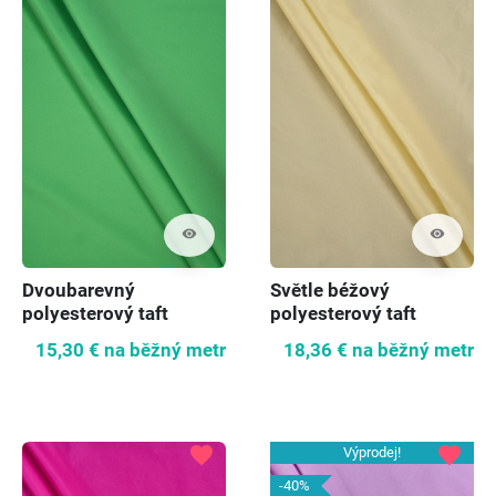
visibility
visibility
Dvoubarevný
Světle béžový
polyesterový taft
polyesterový taft
zelený
15,30 €
na běžný metr
18,36 €
na běžný metr
favorite
favorite
Výprodej!
-40%