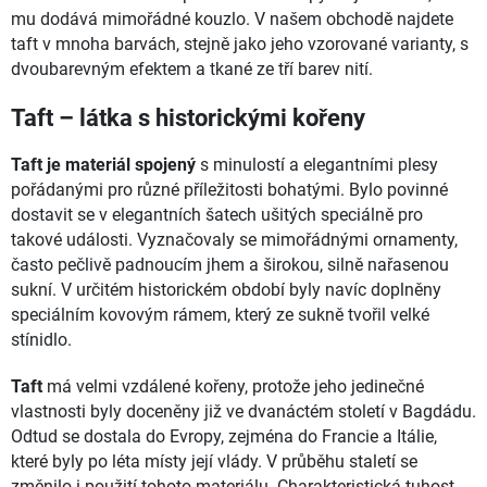
mu dodává mimořádné kouzlo. V našem obchodě najdete
taft v mnoha barvách, stejně jako jeho vzorované varianty, s
dvoubarevným efektem a tkané ze tří barev nití.
Taft – látka s historickými kořeny
Taft je materiál spojený
s minulostí a elegantními plesy
pořádanými pro různé příležitosti bohatými. Bylo povinné
dostavit se v elegantních šatech ušitých speciálně pro
takové události. Vyznačovaly se mimořádnými ornamenty,
často pečlivě padnoucím jhem a širokou, silně nařasenou
sukní. V určitém historickém období byly navíc doplněny
speciálním kovovým rámem, který ze sukně tvořil velké
stínidlo.
Taft
má velmi vzdálené kořeny, protože jeho jedinečné
vlastnosti byly doceněny již ve dvanáctém století v Bagdádu.
Odtud se dostala do Evropy, zejména do Francie a Itálie,
které byly po léta místy její vlády. V průběhu staletí se
změnilo i použití tohoto materiálu. Charakteristická tuhost