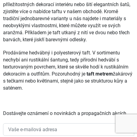
příležitostných dekorací interiéru nebo šití elegantních šatů,
zjistěte více o nabídce taftu v našem obchodě. Kromě
tradiční jednobarevné varianty u nás najdete i materiály s
neobvyklými vlastnostmi, které můžete využít ve svých
aranžmá. Příkladem je taft utkaný z nití ve dvou nebo třech
barvách, které jiskří barevnými odlesky.
Prodáváme hedvábný i polyesterový taft. V sortimentu
nechybí ani rustikální šantung, tedy přírodní hedvábí s
texturovaným povrchem, které se skvěle hodí k rustikálním
dekoracím a outfitům. Pozoruhodný je
taft metrem
žakárový
s tečkami nebo květinami, stejně jako se strukturou kůry a
saténem.
Dostávejte oznámení o novinkách a propagačních akcích