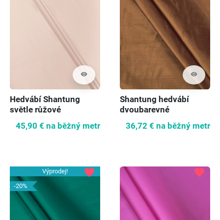
visibility
visibility
Hedvábí Shantung
Shantung hedvábí
světle růžové
dvoubarevné
45,90 €
na běžný metr
36,72 €
na běžný metr
favorite
favorite
Výprodej!
-20%