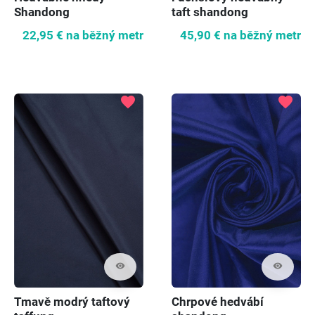
Shandong
taft shandong
22,95 €
na běžný metr
45,90 €
na běžný metr
favorite
favorite
visibility
visibility
Tmavě modrý taftový
Chrpové hedvábí