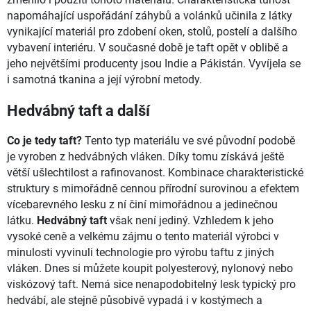
napomáhající uspořádání záhybů a volánků učinila z látky
vynikající materiál pro zdobení oken, stolů, postelí a dalšího
vybavení interiéru. V současné době je taft opět v oblibě a
jeho největšími producenty jsou Indie a Pákistán. Vyvíjela se
i samotná tkanina a její výrobní metody.
Hedvábný taft a další
Co je tedy taft?
Tento typ materiálu ve své původní podobě
je vyroben z hedvábných vláken. Díky tomu získává ještě
větší ušlechtilost a rafinovanost. Kombinace charakteristické
struktury s mimořádně cennou přírodní surovinou a efektem
vícebarevného lesku z ní činí mimořádnou a jedinečnou
látku.
Hedvábný taft
však není jediný. Vzhledem k jeho
vysoké ceně a velkému zájmu o tento materiál výrobci v
minulosti vyvinuli technologie pro výrobu taftu z jiných
vláken. Dnes si můžete koupit polyesterový, nylonový nebo
viskózový taft. Nemá sice nenapodobitelný lesk typický pro
hedvábí, ale stejně působivě vypadá i v kostýmech a