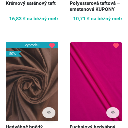
Krémový saténový taft
Polyesterová taftová –
smetanová KUPONY
16,83 €
na běžný metr
10,71 €
na běžný metr
favorite
favorite
Výprodej!
-50%
visibility
visibility
Hedvábně hnědý
Fuchsiový hedvábný