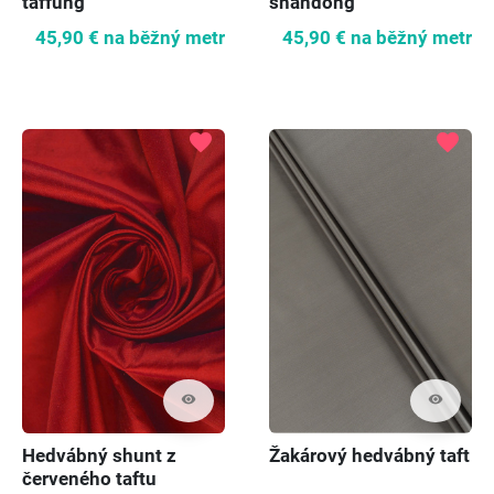
taffung
shandong
45,90 €
na běžný metr
45,90 €
na běžný metr
favorite
favorite
visibility
visibility
Hedvábný shunt z
Žakárový hedvábný taft
červeného taftu