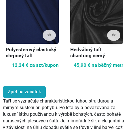
visibility
visibility
Polyesterový elastický
Hedvábný taft
chrpový taft
shantung černý
12,24 €
za szt/kupon
45,90 €
na běžný metr
Zpět na začátek
Taft
se vyznačuje charakteristickou tuhou strukturou a
mírným šustění při pohybu. Po léta byla považována za
luxusní látku používanou k výrobě bohatých, často bohatě
nařasených plesových šatů. Je mimořádně šik a elegantní a
v závislosti na úhlu dopadu světla se třpytí v jiné barvě, což