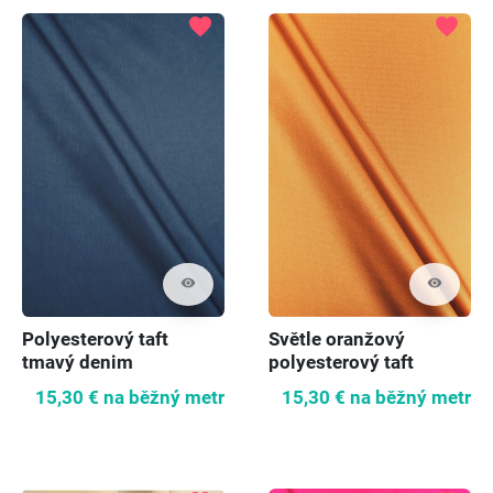
favorite
favorite
visibility
visibility
Polyesterový taft
Světle oranžový
tmavý denim
polyesterový taft
15,30 €
na běžný metr
15,30 €
na běžný metr