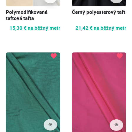
Polymodifikovaná
Černý polyesterový taft
taftová tafta
saténovaná - 3 barvy
15,30 €
na běžný metr
21,42 €
na běžný metr
favorite
favorite
visibility
visibility