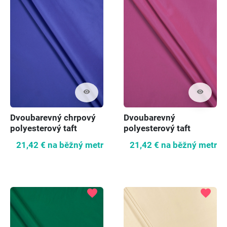
visibility
visibility
Dvoubarevný chrpový
Dvoubarevný
polyesterový taft
polyesterový taft
růžový
21,42 €
na běžný metr
21,42 €
na běžný metr
favorite
favorite