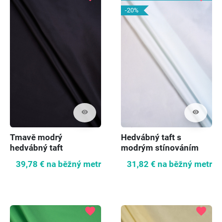
-20%
visibility
visibility
Tmavě modrý
Hedvábný taft s
hedvábný taft
modrým stínováním
39,78 €
na běžný metr
31,82 €
na běžný metr
favorite
favorite