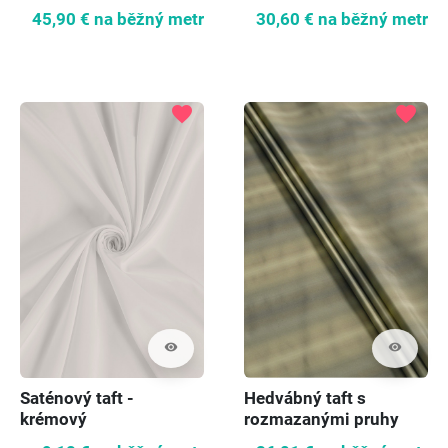
45,90 €
na běžný metr
30,60 €
na běžný metr
favorite
favorite
visibility
visibility
Saténový taft -
Hedvábný taft s
krémový
rozmazanými pruhy