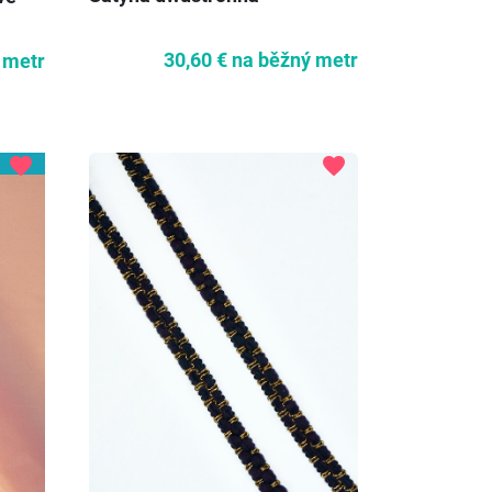
30,60 €
na běžný metr
 metr
favorite
favorite