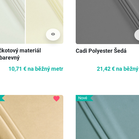
visibility
čkotový materiál
Cadi Polyester Šedá
barevný
10,71 €
na běžný metr
21,42 €
na běžný
favorite
Nové