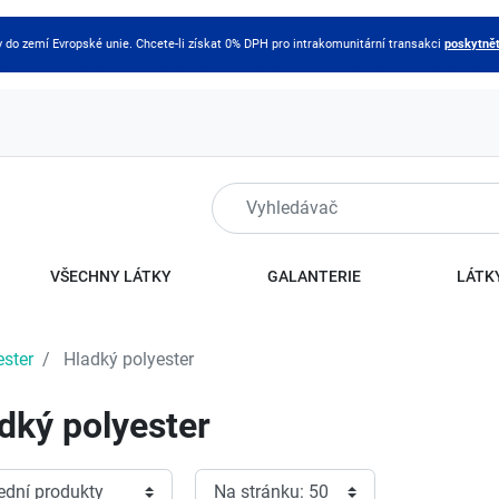
do zemí Evropské unie. Chcete-li získat 0% DPH pro intrakomunitární transakci
poskytnět
VŠECHNY LÁTKY
GALANTERIE
LÁTKY
ester
Hladký polyester
dký polyester