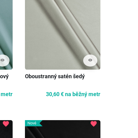
visibility
visibility
jový
Oboustranný satén šedý
 metr
30,60 €
na běžný metr
favorite
favorite
Nové