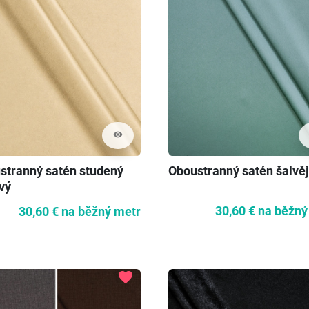
visibility
Oboustranný satén šalvě
stranný satén studený
vý
30,60 €
na běžný
30,60 €
na běžný metr
favorite