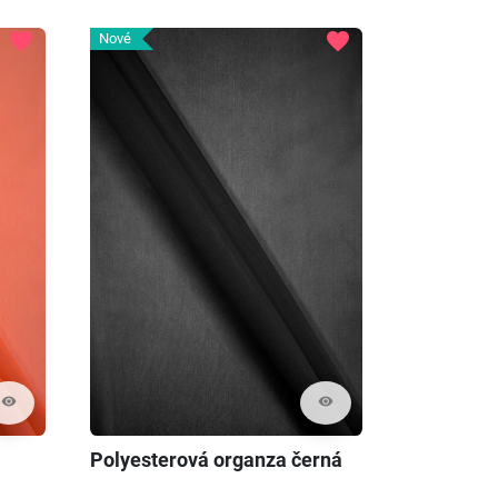
favorite
favorite
Nové
visibility
visibility
Polyesterová organza černá