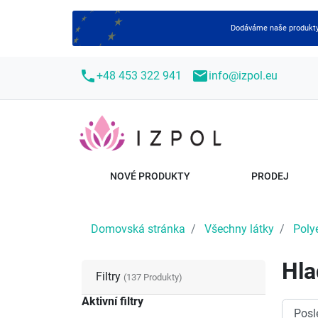
Dodáváme naše produkty 
call
mail
+48 453 322 941
info@izpol.eu
NOVÉ PRODUKTY
PRODEJ
Domovská stránka
Všechny látky
Poly
Hla
Filtry
(137 Produkty)
Aktivní filtry