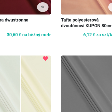
visibility
na dwustronna
Tafta polyesterová
dvoutónová KUPON 80c
30,60 €
na běžný metr
6,12 €
za szt/
favorite