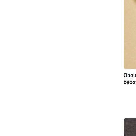
Obou
béžo