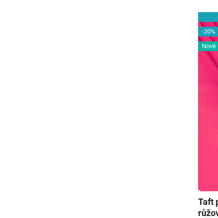
-20%
Nové
Taft
růžo