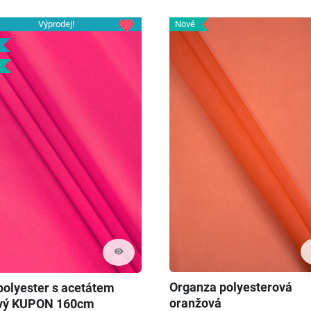
favorite
Výprodej!
Nové
visibility
Organza polyesterová
 polyester s acetátem
oranžová
vý KUPON 160cm