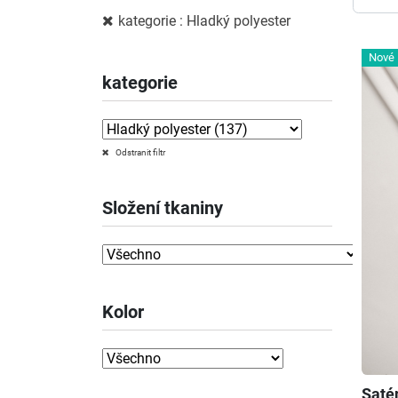
kategorie : Hladký polyester
Nové
kategorie
Odstranit filtr
Složení tkaniny
Kolor
Saté