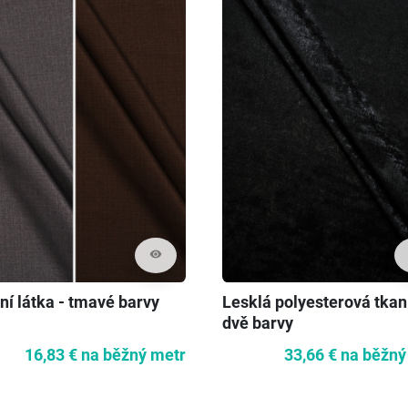
visibility
ní látka - tmavé barvy
Lesklá polyesterová tkan
dvě barvy
16,83 €
na běžný metr
33,66 €
na běžný