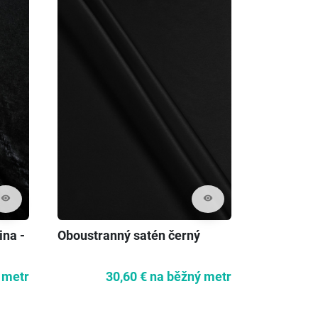
visibility
visibility
ina -
Oboustranný satén černý
 metr
30,60 €
na běžný metr