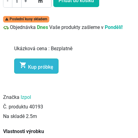
Přidat do košíku
-
+
m
Poslední kusy skladem

Objednávka
Dnes
Vaše produkty zašleme v
Pondělí!
Ukázková cena :
Bezplatně

Kup próbkę
Značka
Izpol
Č. produktu
40193
Na skladě
2.5m
Vlastnosti výrobku