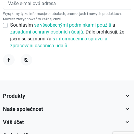
Wysyłamy tylko informacje o rabatach, promocjach i nowych produktach.
Możesz zrezygnować w każdej chwili.
Souhlasím
se všeobecnými podmínkami použití
a
zásadami ochrany osobních údajů
. Dále prohlašuji, že
jsem se seznámil/a
s informacemi o správci a
zpracování osobních údajů.
Facebook
Instagram

Produkty

Naše společnost

Váš účet