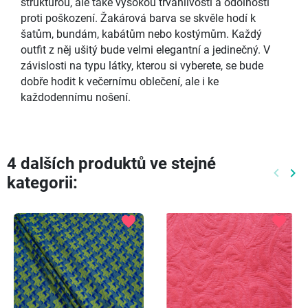
strukturou, ale také vysokou trvanlivostí a odolností
proti poškození. Žakárová barva se skvěle hodí k
šatům, bundám, kabátům nebo kostýmům. Každý
outfit z něj ušitý bude velmi elegantní a jedinečný. V
závislosti na typu látky, kterou si vyberete, se bude
dobře hodit k večernímu oblečení, ale i ke
každodennímu nošení.
4 dalších produktů ve stejné
keyboard_arrow_left
keyboard_arrow_right
kategorii:
Předch
Dal
favorite
favorite