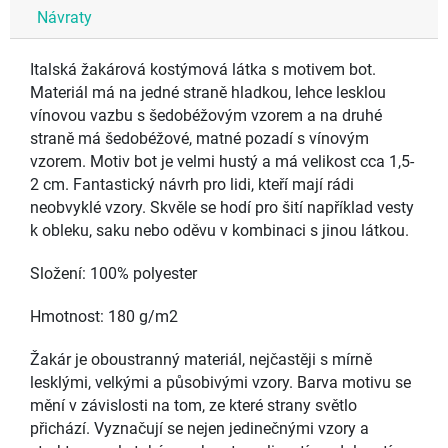
Návraty
Italská žakárová kostýmová látka s motivem bot.
Materiál má na jedné straně hladkou, lehce lesklou
vínovou vazbu s šedobéžovým vzorem a na druhé
straně má šedobéžové, matné pozadí s vínovým
vzorem. Motiv bot je velmi hustý a má velikost cca 1,5-
2 cm. Fantastický návrh pro lidi, kteří mají rádi
neobvyklé vzory. Skvěle se hodí pro šití například vesty
k obleku, saku nebo oděvu v kombinaci s jinou látkou.
Složení: 100% polyester
Hmotnost: 180 g/m2
Žakár je oboustranný materiál, nejčastěji s mírně
lesklými, velkými a působivými vzory. Barva motivu se
mění v závislosti na tom, ze které strany světlo
přichází. Vyznačují se nejen jedinečnými vzory a