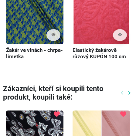
visibility
visibility
Žakár ve vlnách - chrpa-
Elastický žakárově
limetka
růžový KUPÓN 100 cm
Zákazníci, kteří si koupili tento
keyboard_arrow_left
keyboard_arrow_right
produkt, koupili také:
Předch
Dal
favorite
favorite