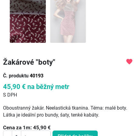
Žakárové "boty"
favorite
Č. produktu
40193
45,90 €
na běžný metr
S DPH
Oboustranný žakár. Neelastická tkanina. Téma: malé boty.
Látka je ideální pro bundy, šaty, tenké kabáty.
Cena za
1
m:
45,90
€