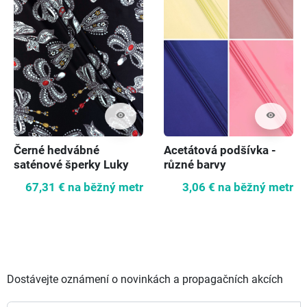
visibility
visibility
Černé hedvábné
Acetátová podšívka -
saténové šperky Luky
různé barvy
67,31 €
na běžný metr
3,06 €
na běžný metr
Dostávejte oznámení o novinkách a propagačních akcích