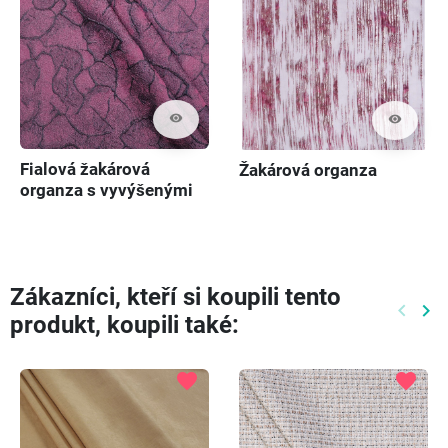
visibility
visibility
Fialová žakárová
Žakárová organza
organza s vyvýšenými
tvary
Zákazníci, kteří si koupili tento
keyboard_arrow_left
keyboard_arrow_right
produkt, koupili také:
Předch
Dal
favorite
favorite