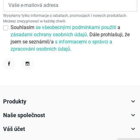
Wysyłamy tylko informacje o rabatach, promocjach i nowych produktach.
Możesz zrezygnować w każdej chwili.
Souhlasím
se všeobecnými podmínkami použití
a
zásadami ochrany osobních údajů
. Dále prohlašuji, že
jsem se seznámil/a
s informacemi o správci a
zpracování osobních údajů.
Facebook
Instagram

Produkty

Naše společnost

Váš účet