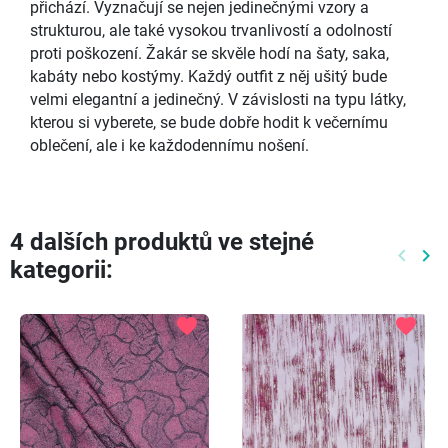
přichází. Vyznačují se nejen jedinečnými vzory a
strukturou, ale také vysokou trvanlivostí a odolností
proti poškození. Žakár se skvěle hodí na šaty, saka,
kabáty nebo kostýmy. Každý outfit z něj ušitý bude
velmi elegantní a jedinečný. V závislosti na typu látky,
kterou si vyberete, se bude dobře hodit k večernímu
oblečení, ale i ke každodennímu nošení.
4 dalších produktů ve stejné
keyboard_arrow_left
keyboard_arrow_right
kategorii:
Předch
Dal
favorite
favorite