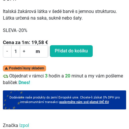
Italská žakárová látka v šedé barvě s jemnou strukturou.
Látka určená na saka, sukně nebo šaty.
SLEVA -20%
Cena za
1
m:
19,58
€
Přidat do košíku
-
+
m
Poslední kusy skladem

Objednat v rámci
3
hodin a
20
minut a my vám pošleme
balíček
Dnes!
Dodáváme naše produkty do zemí Evropské unie. Chcete-li získat 0% DPH pro
intrakomunitární transakci
poskytněte nám své platné DIČ EU
Značka
Izpol