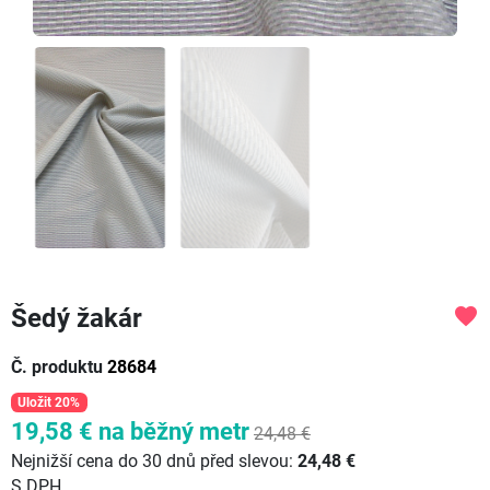
Šedý žakár
favorite
Č. produktu
28684
Uložit 20%
19,58 €
na běžný metr
24,48 €
Nejnižší cena do 30 dnů před slevou:
24,48 €
S DPH