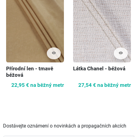
visibility
visibility
Přírodní len - tmavě
Látka Chanel - béžová
béžová
22,95 €
na běžný metr
27,54 €
na běžný metr
Dostávejte oznámení o novinkách a propagačních akcích