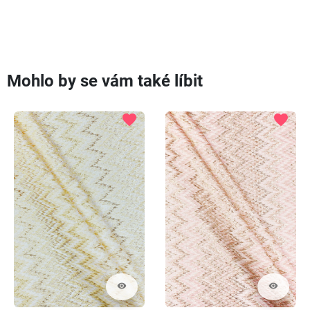
Mohlo by se vám také líbit
favorite
favorite
visibility
visibility