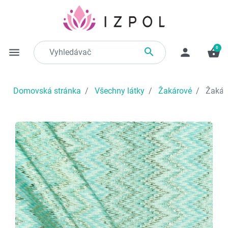
0

menu
person
shopping_basket
Domovská stránka
Všechny látky
Žakárové
Žakáro