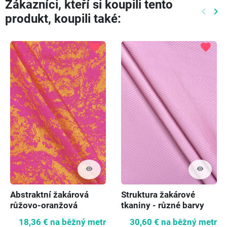
Zákazníci, kteří si koupili tento
keyboard_arrow_left
keyboard_arrow_right
produkt, koupili také:
Předch
Dal
favorite
favorite
visibility
visibility
Abstraktní žakárová
Struktura žakárové
růžovo-oranžová
tkaniny - různé barvy
18,36 €
na běžný metr
30,60 €
na běžný metr