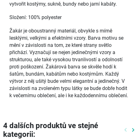
vytvořit kostýmy, sukně, bundy nebo jarní kabáty.
Složení: 100% polyester
Žakár je oboustranný materiál, obvykle s mírně
lesklými, velkými a efektními vzory. Barva motivu se
mění v závislosti na tom, ze které strany světlo
přichází. Vyznačují se nejen jedinečnými vzory a
strukturou, ale také vysokou trvanlivostí a odolností
proti poškození. Žakárová barva se skvěle hodí k
šatům, bundám, kabátům nebo kostýmům. Každý
výtvor z něj ušitý bude velmi elegantní a jedinečný. V
závislosti na zvoleném typu látky se bude dobře hodit
k večernímu oblečení, ale i ke každodennímu oblečení.
4 dalších produktů ve stejné
keyboard_arrow_left
keyboard_arrow_right
kategorii:
Předch
Dal