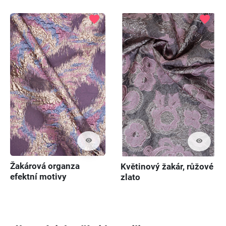
favorite
favorite
visibility
visibility
Žakárová organza
Květinový žakár, růžové
efektní motivy
zlato