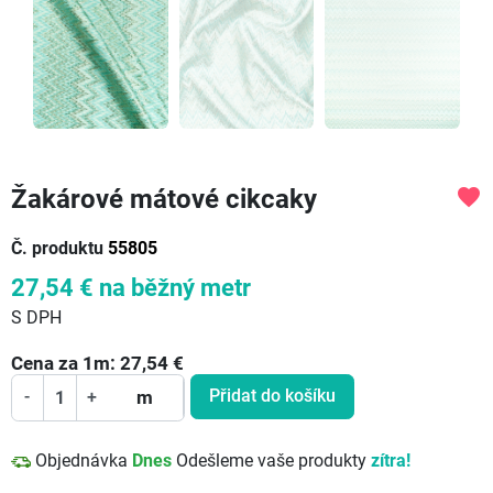
Žakárové mátové cikcaky
favorite
Č. produktu
55805
27,54 €
na běžný metr
S DPH
Cena za
1
m:
27,54
€
Přidat do košíku
-
+
m
Objednávka
Dnes
Odešleme vaše produkty
zítra!