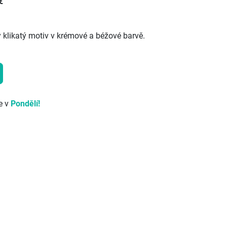
€
 klikatý motiv v krémové a béžové barvě.
e v
Pondělí!