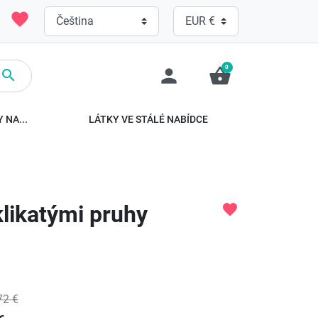
favorite
0
person
shopping_basket

 NA...
LÁTKY VE STÁLÉ NABÍDCE
klikatými pruhy
favorite
72 €