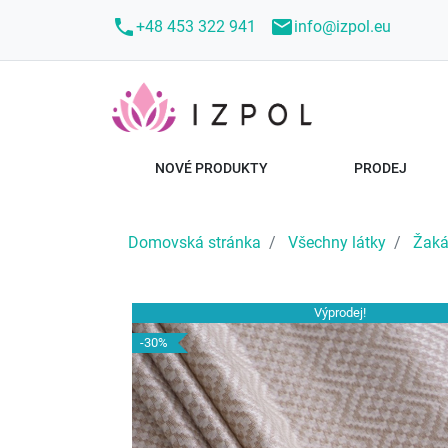
call
mail
+48 453 322 941
info@izpol.eu
NOVÉ PRODUKTY
PRODEJ
Domovská stránka
Všechny látky
Žaká
Výprodej!
-30%