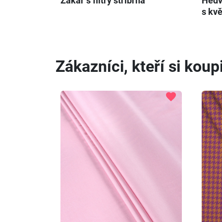
Žakár s flitry stříbrná
Hedv
s kv
Zákazníci, kteří si koupi
favorite