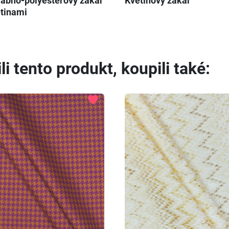
ábno-polyesterový žakár
Květinový žakár
ětinami
li tento produkt, koupili také:
favorite