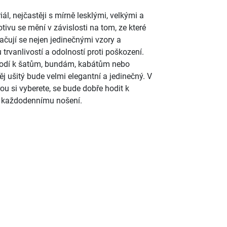
l, nejčastěji s mírně lesklými, velkými a
ivu se mění v závislosti na tom, ze které
načují se nejen jedinečnými vzory a
 trvanlivostí a odolností proti poškození.
hodí k šatům, bundám, kabátům nebo
j ušitý bude velmi elegantní a jedinečný. V
erou si vyberete, se bude dobře hodit k
ke každodennímu nošení.