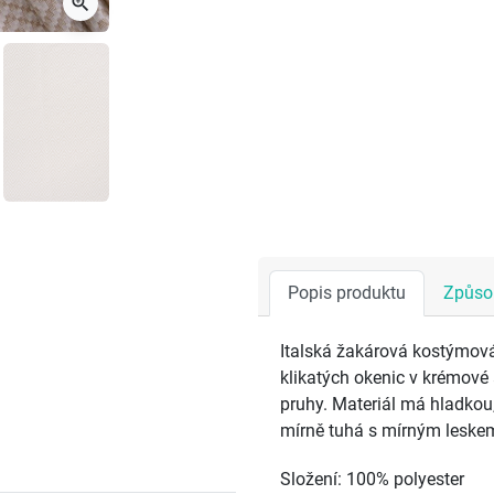
zoom_in
Popis produktu
Způsob
Italská žakárová kostýmová
klikatých okenic v krémové 
pruhy. Materiál má hladkou,
mírně tuhá s mírným leskem 
Složení: 100% polyester