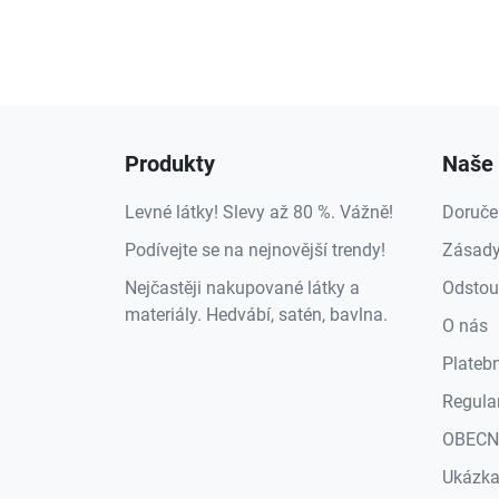
Produkty
Naše 
Levné látky! Slevy až 80 %. Vážně!
Doruče
Podívejte se na nejnovější trendy!
Zásady
Nejčastěji nakupované látky a
Odstou
materiály. Hedvábí, satén, bavlna.
O nás
Plateb
Regula
OBECN
Ukázk