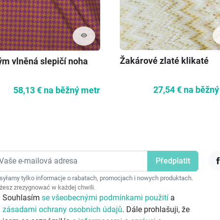
visibility
Žakárové zlaté klikaté
ým vlněná slepičí noha
27,54 €
na běžný
58,13 €
na běžný metr
F
yłamy tylko informacje o rabatach, promocjach i nowych produktach.
esz zrezygnować w każdej chwili.
Souhlasím
se všeobecnými podmínkami použití
a
zásadami ochrany osobních údajů
. Dále prohlašuji, že