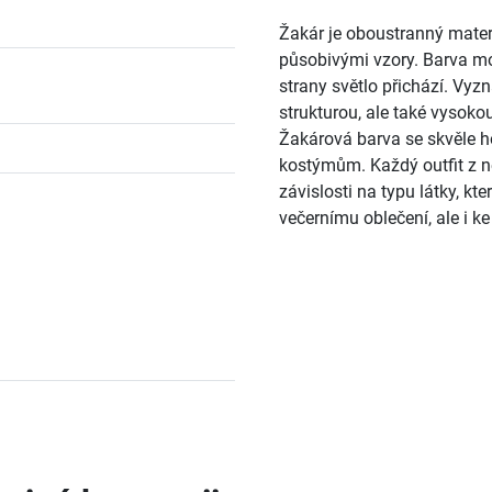
Žakár je oboustranný materiá
působivými vzory. Barva mot
strany světlo přichází. Vyz
strukturou, ale také vysokou
Žakárová barva se skvěle 
kostýmům. Každý outfit z ně
závislosti na typu látky, kt
večernímu oblečení, ale i 