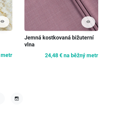
visibility
visibility
Jemná kostkovaná bižuterní
Žakár na 
vlna
 metr
24,48 €
na běžný metr
4
acebook
Instagram