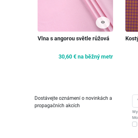
visibility
Vlna s angorou světle růžová
Kost
30,60 €
na běžný metr
Dostávejte oznámení o novinkách a
propagačních akcích
Wys
Moż