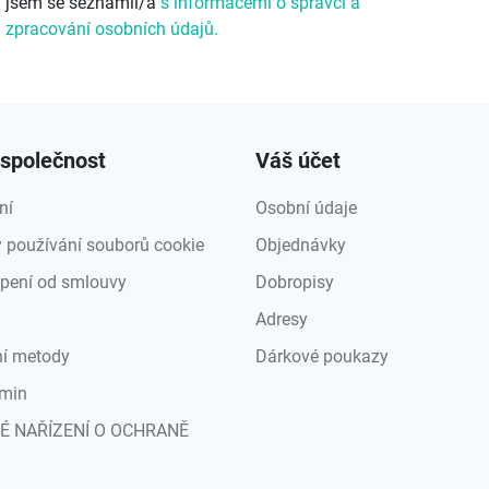
jsem se seznámil/a
s informacemi o správci a
zpracování osobních údajů.
společnost
Váš účet
ní
Osobní údaje
 používání souborů cookie
Objednávky
pení od smlouvy
Dobropisy
Adresy
ní metody
Dárkové poukazy
min
É NAŘÍZENÍ O OCHRANĚ
a