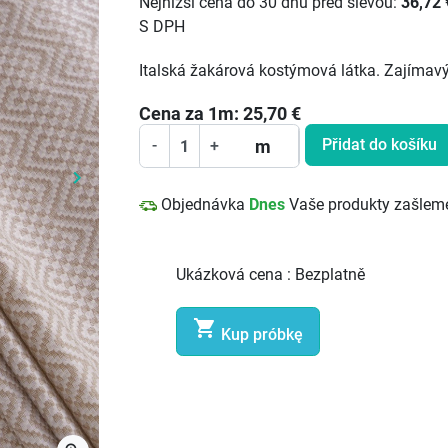
Nejnižší cena do 30 dnů před slevou:
36,72 
S DPH
Italská žakárová kostýmová látka. Zajímavý
Cena za
1
m:
25,70
€
Přidat do košíku
m
-
+
keyboard_arrow_right
Další
Objednávka
Dnes
Vaše produkty zašlem
Ukázková cena :
Bezplatně

Kup próbkę