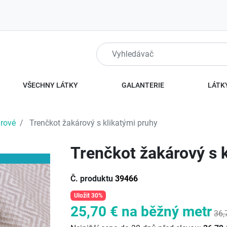
VŠECHNY LÁTKY
GALANTERIE
LÁTKY
rové
Trenčkot žakárový s klikatými pruhy
Trenčkot žakárový s 
Č. produktu
39466
Uložit 30%
25,70 €
na běžný metr
36,