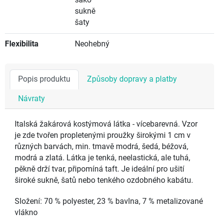
sako
sukně
šaty
Flexibilita
Neohebný
Popis produktu
Způsoby dopravy a platby
Návraty
Italská žakárová kostýmová látka - vícebarevná. Vzor
je zde tvořen propletenými proužky širokými 1 cm v
různých barvách, min. tmavě modrá, šedá, béžová,
modrá a zlatá. Látka je tenká, neelastická, ale tuhá,
pěkně drží tvar, připomíná taft. Je ideální pro ušití
široké sukně, šatů nebo tenkého ozdobného kabátu.
Složení: 70 % polyester, 23 % bavlna, 7 % metalizované
vlákno