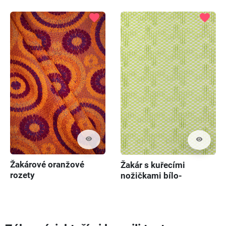
favorite
favorite
visibility
visibility
Žakárové oranžové
Žakár s kuřecími
rozety
nožičkami bílo-
zelenými