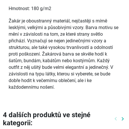
Hmotnost: 180 g/m2
Žakár je oboustranný materiál, nejčastěji s mírně
lesklými, velkými a působivými vzory. Barva motivu se
mění v závislosti na tom, ze které strany světlo
přichází. Vyznačují se nejen jedinečnými vzory a
strukturou, ale také vysokou trvanlivostí a odolností
proti poškození. Žakárová barva se skvěle hodí k
šatům, bundám, kabátům nebo kostýmům. Každý
outfit z něj ušitý bude velmi elegantní a jedinečný. V
závislosti na typu látky, kterou si vyberete, se bude
dobře hodit k večernímu oblečení, ale i ke
každodennímu nošení.
4 dalších produktů ve stejné
keyboard_arrow_left
keyboard_arrow_right
kategorii:
Předch
Dal