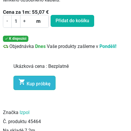
tenkého ozdobného kabátu.
Cena za
1
m:
55,07
€
Přidat do košíku
-
+
m
K dispozici

Objednávka
Dnes
Vaše produkty zašleme v
Pondělí!
Ukázková cena :
Bezplatně

Kup próbkę
Značka
Izpol
Č. produktu
45464
Na skladě
7.2m