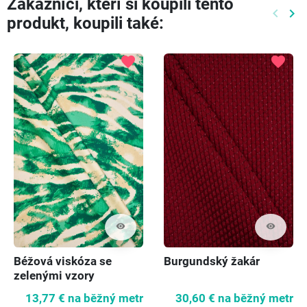
Zákazníci, kteří si koupili tento
keyboard_arrow_left
keyboard_arrow_right
produkt, koupili také:
Předch
Dal
favorite
favorite
visibility
visibility
Béžová viskóza se
Burgundský žakár
zelenými vzory
13,77 €
na běžný metr
30,60 €
na běžný metr