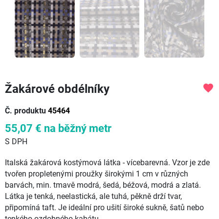
Žakárové obdélníky
favorite
Č. produktu
45464
55,07 €
na běžný metr
S DPH
Italská žakárová kostýmová látka - vícebarevná. Vzor je zde
tvořen propletenými proužky širokými 1 cm v různých
barvách, min. tmavě modrá, šedá, béžová, modrá a zlatá.
Látka je tenká, neelastická, ale tuhá, pěkně drží tvar,
připomíná taft. Je ideální pro ušití široké sukně, šatů nebo