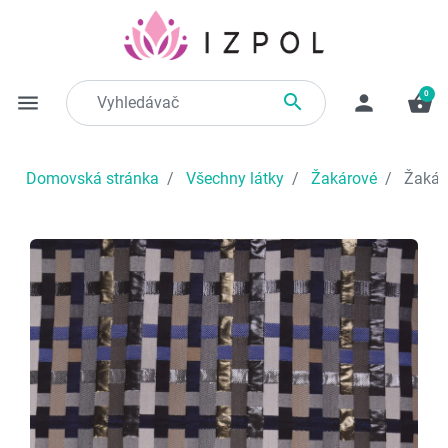
0

menu
person
shopping_basket
Domovská stránka
Všechny látky
Žakárové
Žakáro