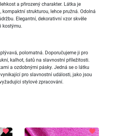
 lehkost a přirozený charakter. Látka je
, kompaktní strukturou, lehce pružná. Odolná
ržbu. Elegantní, dekorativní vzor skvěle
 i kostýmu.
, splývavá, polomatná. Doporučujeme ji pro
kní, kalhot, šatů na slavnostní příležitosti.
ajkami a ozdobnými pásky. Jedná se o látku
vynikající pro slavnostní události, jako jsou
vyžadující stylové zpracování.
favorite
favorite