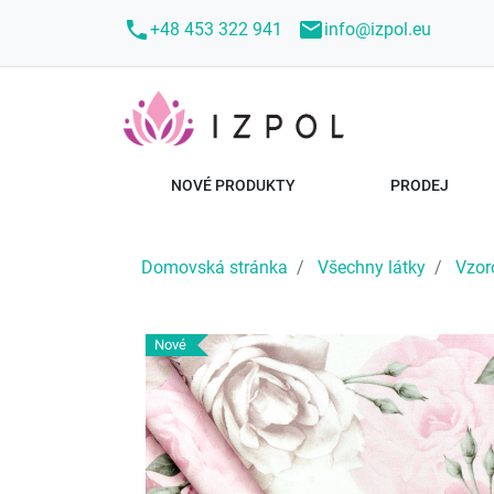
call
mail
+48 453 322 941
info@izpol.eu
NOVÉ PRODUKTY
PRODEJ
Domovská stránka
Všechny látky
Vzor
Nové