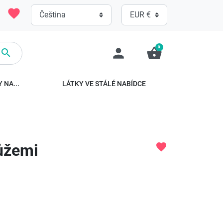
favorite
0
person
shopping_basket

 NA...
LÁTKY VE STÁLÉ NABÍDCE
růžemi
favorite