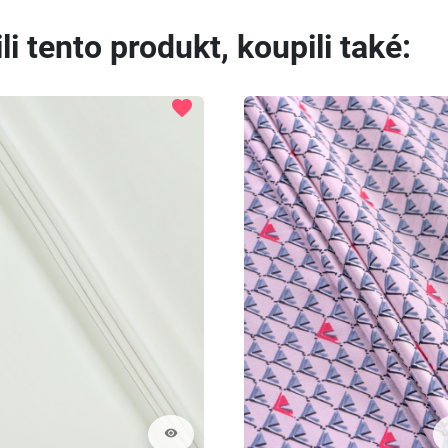
li tento produkt, koupili také:
favorite
visibility