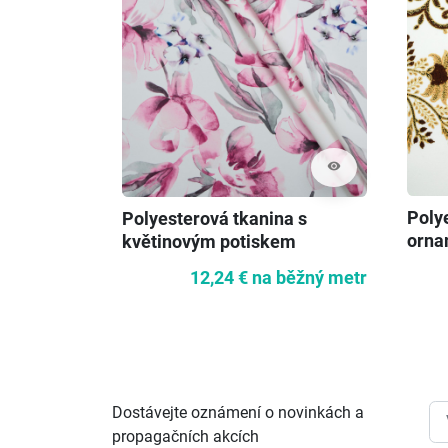
visibility
Poly
Polyesterová tkanina s
orna
květinovým potiskem
12,24 €
na běžný metr
Dostávejte oznámení o novinkách a
propagačních akcích