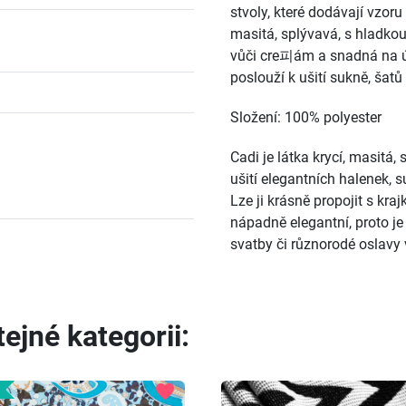
stvoly, které dodávají vzoru
masitá, splývavá, s hladkou
vůči cre피ám a snadná na úd
poslouží k ušití sukně, šatů
Složení: 100% polyester
Cadi je látka krycí, masitá
ušití elegantních halenek, su
Lze ji krásně propojit s kr
nápadně elegantní, proto je 
svatby či různorodé oslavy 
ejné kategorii:
favorite