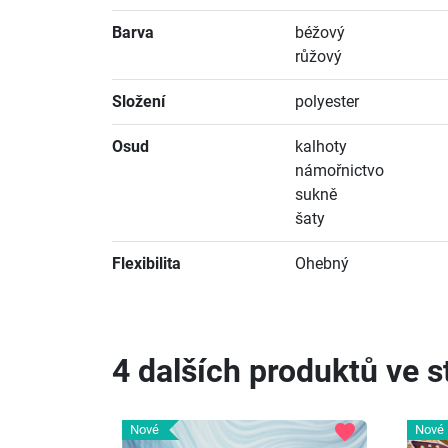
Barva
béžový
růžový
Složení
polyester
Osud
kalhoty
námořnictvo
sukně
šaty
Flexibilita
Ohebný
4 dalších produktů ve st
favorite
Nové
Nové