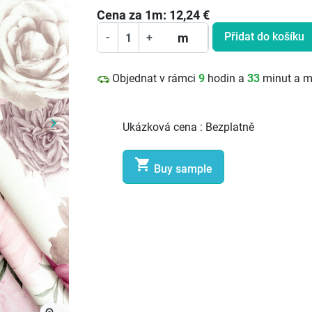
Cena za
1
m:
12,24
€
Přidat do košíku
m
-
+
Objednat v rámci
9
hodin a
33
minut a 
keyboard_arrow_right
Ukázková cena :
Bezplatně
Další

Buy sample