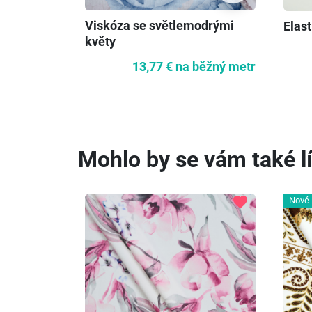
Viskóza se světlemodrými
Elast
květy
13,77 €
na běžný metr
Mohlo by se vám také lí
favorite
Nové