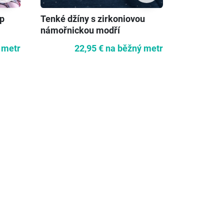
p
Tenké džíny s zirkoniovou
Přírodní 
námořnickou modří
 metr
22,95 €
na běžný metr
2