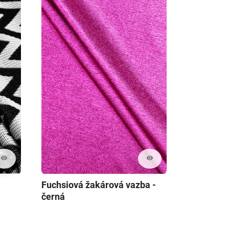
visibility
visibility
Fuchsiová žakárová vazba -
černá