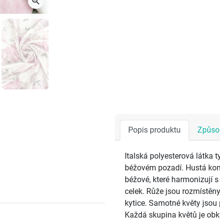
zoom_in
Popis produktu
Způsob
Italská polyesterová látka 
béžovém pozadí. Hustá komp
béžové, které harmonizují 
celek. Růže jsou rozmístěny 
kytice. Samotné květy jsou
Každá skupina květů je obk