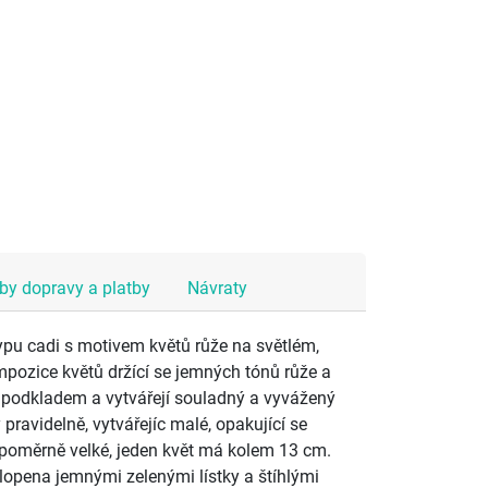
y dopravy a platby
Návraty
typu cadi s motivem květů růže na světlém,
ozice květů držící se jemných tónů růže a
s podkladem a vytvářejí souladný a vyvážený
pravidelně, vytvářejíc malé, opakující se
 poměrně velké, jeden květ má kolem 13 cm.
lopena jemnými zelenými lístky a štíhlými