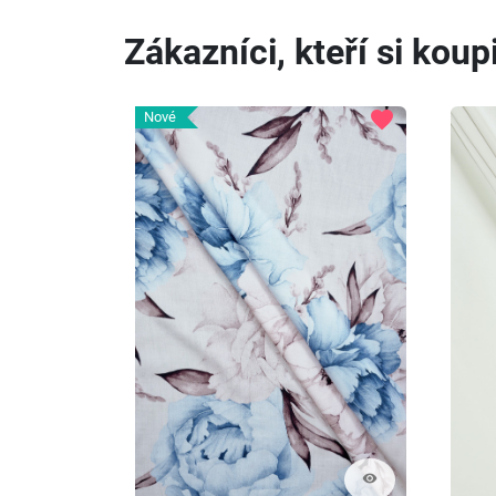
Zákazníci, kteří si koupi
favorite
Nové
visibility