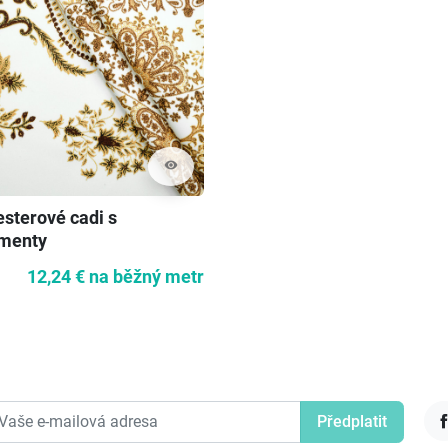
visibility
esterové cadi s
menty
12,24 €
na běžný metr
F