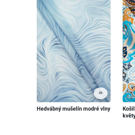
visibility
Hedvábný mušelín modré vlny
Košil
květ