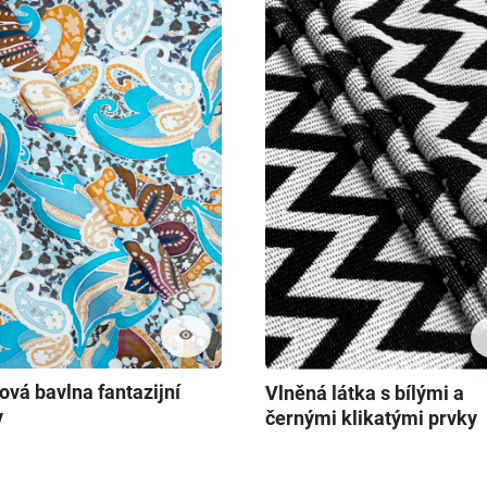
visibility
ová bavlna fantazijní
Vlněná látka s bílými a
y
černými klikatými prvky