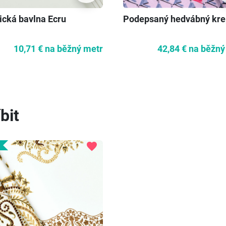
ická bavlna Ecru
Podepsaný hedvábný kre
10,71 €
na běžný metr
42,84 €
na běžný
bit
favorite