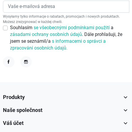
Wysyłamy tylko informacje o rabatach, promocjach i nowych produktach.
Możesz zrezygnować w każdej chwili.
Souhlasím
se všeobecnými podmínkami použití
a
zásadami ochrany osobních údajů
. Dále prohlašuji, že
jsem se seznámil/a
s informacemi o správci a
zpracování osobních údajů.
Facebook
Instagram

Produkty

Naše společnost

Váš účet