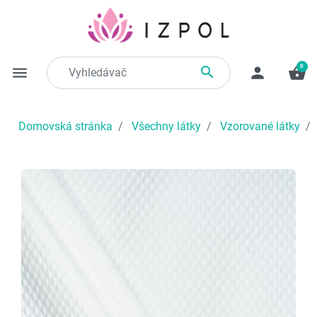
0

menu
person
shopping_basket
Domovská stránka
Všechny látky
Vzorované látky