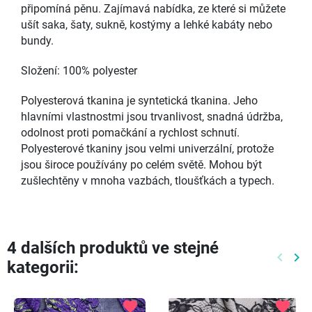
připomíná pěnu. Zajímavá nabídka, ze které si můžete
ušít saka, šaty, sukně, kostýmy a lehké kabáty nebo
bundy.
Složení: 100% polyester
Polyesterová tkanina je syntetická tkanina. Jeho
hlavními vlastnostmi jsou trvanlivost, snadná údržba,
odolnost proti pomačkání a rychlost schnutí.
Polyesterové tkaniny jsou velmi univerzální, protože
jsou široce používány po celém světě. Mohou být
zušlechtěny v mnoha vazbách, tloušťkách a typech.
4 dalších produktů ve stejné
keyboard_arrow_left
keyboard_arrow_right
kategorii:
Předch
Dal
favorite
favorite