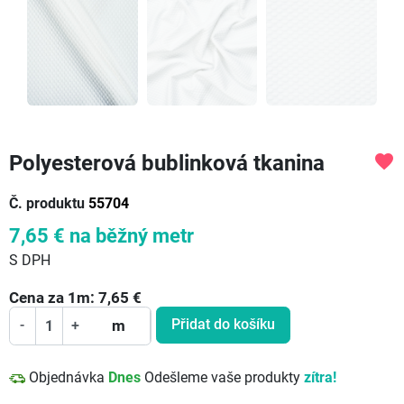
Polyesterová bublinková tkanina
favorite
Č. produktu
55704
7,65 €
na běžný metr
S DPH
Cena za
1
m:
7,65
€
Přidat do košíku
-
+
m
Objednávka
Dnes
Odešleme vaše produkty
zítra!