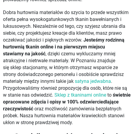
Dobra hurtownia materiałów do szycia to przede wszystkim
oferta pełna wysokogatunkowych tkanin bawełnianych i
luksusowych. Niezależnie od tego, czy szyjesz ubrania dla
siebie, czy projektujesz kreacje dla klientów, masz prawo
oczekiwać jakości i pięknych wzorów.
Jesteśmy rodzinną
hurtownią tkanin online i na pierwszym miejscu
stawiamy
na jakość
, dzięki czemu wykluczamy mniej
atrakcyjne i nietrwałe materiały. W Poznaniu znajduje
się sklep stacjonarny, w którym otrzymasz wsparcie ze
strony doświadczonego personelu i osobiście sprawdzisz
materiały między innymi takie jak
satyna jedwabna
.
Przygotowaliśmy również propozycję dla osób, które nie są
w stanie nas odwiedzić.
Sklep z tkaninami online
to
świetnie
opracowane zdjęcia i opisy w 100% odzwierciedlające
rzeczywistość
oraz możliwość zamówienia bezpłatnych
próbek. Nasza hurtownia materiałów krawieckich stanowi
ukłon w stronę prawdziwej mody.