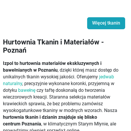
Więcej tkanin
Hurtownia Tkanin i Materiałów -
Poznań
Izpol to hurtownia materiałów ekskluzywnych i
bawełnianych w Poznaniu
, dzięki której masz dostęp do
unikalnych tkanin wysokiej jakości. Oferujemy
jedwab
naturalny
, precyzyjnie wykonane koronki, przyjemną w
dotyku
bawełnę
czy taftę doskonałą do tworzenia
wieczorowych kreacji. Staranna selekcja materiałów
krawieckich sprawia, że bez problemu zamówisz
wysokogatunkowe tkaniny w modnych wzorach. Nasza
hurtownia tkanin i dzianin znajduje się blisko
centrum Poznania
, w klimatycznym Starym Młynie, ale
prowadzimy również sprzedaż online.