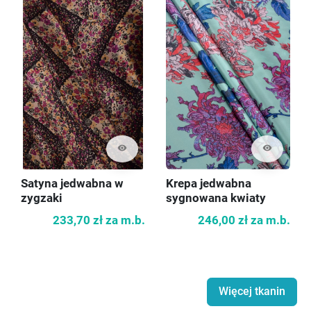
visibility
visibility
Satyna jedwabna w
Krepa jedwabna
zygzaki
sygnowana kwiaty
233,70 zł
za m.b.
246,00 zł
za m.b.
Więcej tkanin