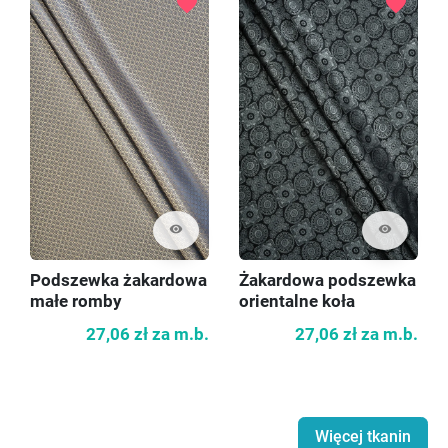
favorite
favorite
visibility
visibility
Podszewka żakardowa
Żakardowa podszewka
małe romby
orientalne koła
27,06 zł
za m.b.
27,06 zł
za m.b.
Więcej tkanin