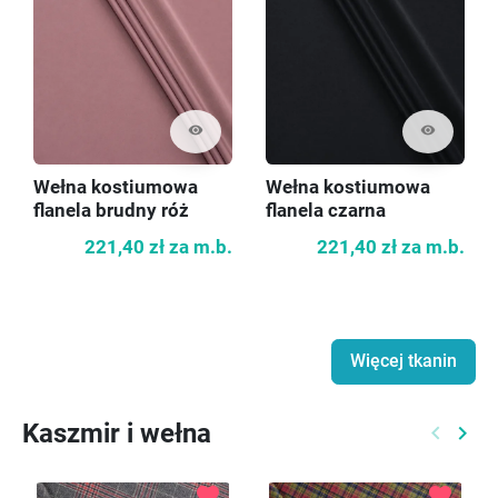
visibility
visibility
Wełna kostiumowa
Wełna kostiumowa
flanela brudny róż
flanela czarna
221,40 zł
za m.b.
221,40 zł
za m.b.
Więcej tkanin
Kaszmir i wełna
keyboard_arrow_left
keyboard_arrow_right
Poprzed
Nast
favorite
favorite