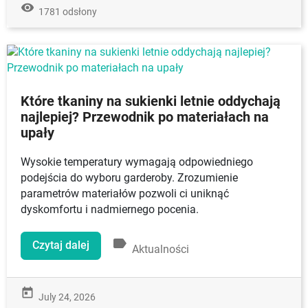
remove_red_eye
1781 odsłony
Które tkaniny na sukienki letnie oddychają
najlepiej? Przewodnik po materiałach na
upały
Wysokie temperatury wymagają odpowiedniego
podejścia do wyboru garderoby. Zrozumienie
parametrów materiałów pozwoli ci uniknąć
dyskomfortu i nadmiernego pocenia.
label
Czytaj dalej
Aktualności
today
July 24, 2026