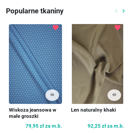
Popularne tkaniny
keyboard_arrow_left
keyboard_arrow_right
Poprzed
Nast
favorite
favorite
visibility
visibility
Wiskoza jeansowa w
Len naturalny khaki
małe groszki
79,95 zł
za m.b.
92,25 zł
za m.b.