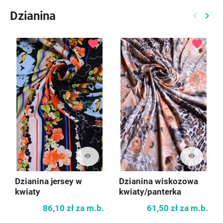
Dzianina
keyboard_arrow_left
keyboard_arrow_right
Poprzed
Nast
favorite
favorite
visibility
visibility
Dzianina jersey w
Dzianina wiskozowa
kwiaty
kwiaty/panterka
86,10 zł
za m.b.
61,50 zł
za m.b.