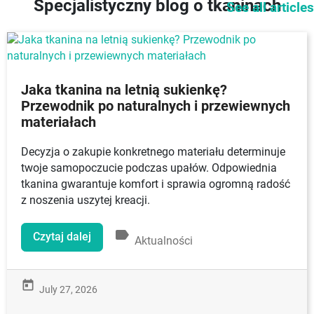
Specjalistyczny blog o tkaninach
See all articles
Jaka tkanina na letnią sukienkę?
Przewodnik po naturalnych i przewiewnych
materiałach
Decyzja o zakupie konkretnego materiału determinuje
twoje samopoczucie podczas upałów. Odpowiednia
tkanina gwarantuje komfort i sprawia ogromną radość
z noszenia uszytej kreacji.
label
Czytaj dalej
Aktualności
today
July 27, 2026