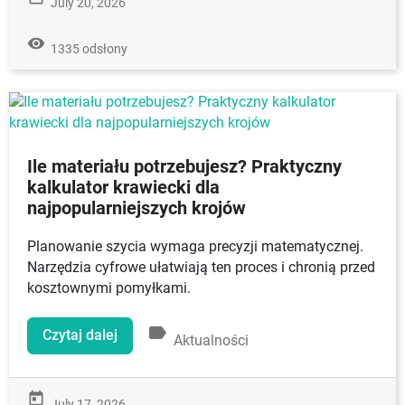
July 20, 2026
remove_red_eye
1335 odsłony
Ile materiału potrzebujesz? Praktyczny
kalkulator krawiecki dla
najpopularniejszych krojów
Planowanie szycia wymaga precyzji matematycznej.
Narzędzia cyfrowe ułatwiają ten proces i chronią przed
kosztownymi pomyłkami.
label
Czytaj dalej
Aktualności
today
July 17, 2026