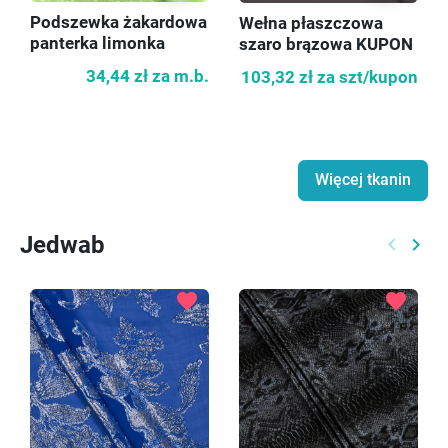
Podszewka żakardowa
Wełna płaszczowa
panterka limonka
szaro brązowa KUPON
60 cm
34,44 zł
za m.b.
103,32 zł
za szt/kupon
Więcej tkanin
Jedwab
keyboard_arrow_left
keyboard_arrow_right
Poprzed
Nast
favorite
favorite