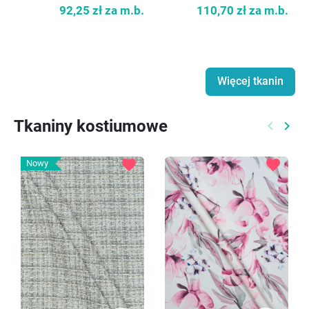
92,25 zł
za m.b.
110,70 zł
za m.b.
Więcej tkanin
Tkaniny kostiumowe
keyboard_arrow_left
keyboard_arrow_right
Poprzed
Nast
favorite
favorite
Nowy