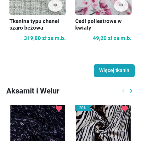
visibility
visibility
Tkanina typu chanel
Cadi poliestrowa w
szaro beżowa
kwiaty
319,80 zł
za m.b.
49,20 zł
za m.b.
Więcej tkanin
Aksamit i Welur
keyboard_arrow_left
keyboard_arrow_right
Poprzed
Nast
favorite
favorite
-20%