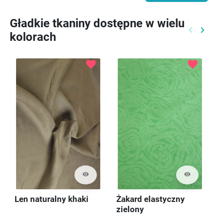
Gładkie tkaniny dostępne w wielu
keyboard_arrow_left
keyboard_arrow_right
kolorach
Poprzed
Nast
favorite
favorite
visibility
visibility
Len naturalny khaki
Żakard elastyczny
zielony