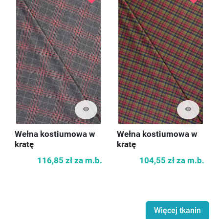
visibility
visibility
Wełna kostiumowa w
Wełna kostiumowa w
kratę
kratę
116,85 zł
za m.b.
104,55 zł
za m.b.
Więcej tkanin