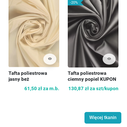
-20%
visibility
visibility
Tafta poliestrowa
Tafta poliestrowa
jasny beż
ciemny popiel KUPON
140cm
61,50 zł
za m.b.
130,87 zł
za szt/kupon
Więcej tkanin