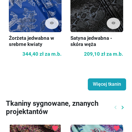
visibility
visibility
Żorżeta jedwabna w
Satyna jedwabna -
srebrne kwiaty
skóra węża
344,40 zł
za m.b.
209,10 zł
za m.b.
Więcej tkanin
Tkaniny sygnowane, znanych
keyboard_arrow_left
keyboard_arrow_right
projektantów
Poprzed
Nast
favorite
favorite