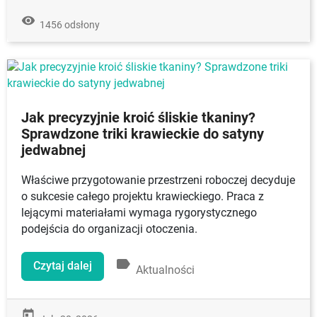
remove_red_eye
1456 odsłony
Jak precyzyjnie kroić śliskie tkaniny?
Sprawdzone triki krawieckie do satyny
jedwabnej
Właściwe przygotowanie przestrzeni roboczej decyduje
o sukcesie całego projektu krawieckiego. Praca z
lejącymi materiałami wymaga rygorystycznego
podejścia do organizacji otoczenia.
label
Czytaj dalej
Aktualności
today