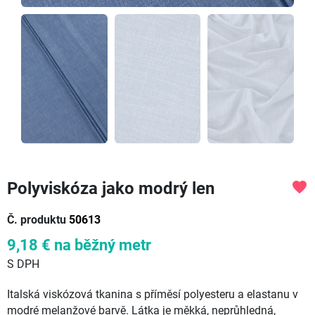
Polyviskóza jako modrý len
favorite
Č. produktu
50613
9,18 €
na běžný metr
S DPH
Italská viskózová tkanina s příměsí polyesteru a elastanu v
modré melanžové barvě. Látka je měkká, neprůhledná,