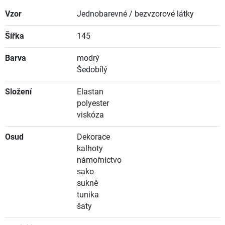
Vzor
Jednobarevné / bezvzorové látky
Šířka
145
Barva
modrý
Šedobílý
Složení
Elastan
polyester
viskóza
Osud
Dekorace
kalhoty
námořnictvo
sako
sukně
tunika
šaty