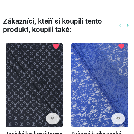
Zákazníci, kteří si koupili tento
keyboard_arrow_left
keyboard_arrow_right
produkt, koupili také:
Předch
Dal
favorite
favorite
visibility
visibility
Typická bavlněná tmavě
Džínová krajka modrá