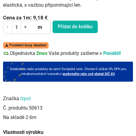
elastická, s vazbou připomínající len.
Cena za
1
m:
9,18
€
Přidat do košíku
-
+
m
Poslední kusy skladem

Objednávka
Dnes
Vaše produkty zašleme v
Pondělí!
Dodáváme naše produkty do zemí Evropské unie. Chcete-li získat 0% DPH pro
intrakomunitární transakci
poskytněte nám své platné DIČ EU
Značka
Izpol
Č. produktu
50613
Na skladě
2.6m
Vlastnosti výrobku