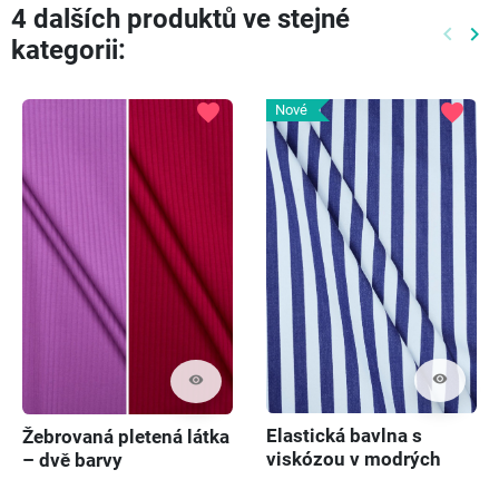
4 dalších produktů ve stejné
keyboard_arrow_left
keyboard_arrow_right
kategorii:
Předch
Dal
favorite
favorite
Nové
visibility
visibility
Elastická bavlna s
Žebrovaná pletená látka
viskózou v modrých
– dvě barvy
pruzích