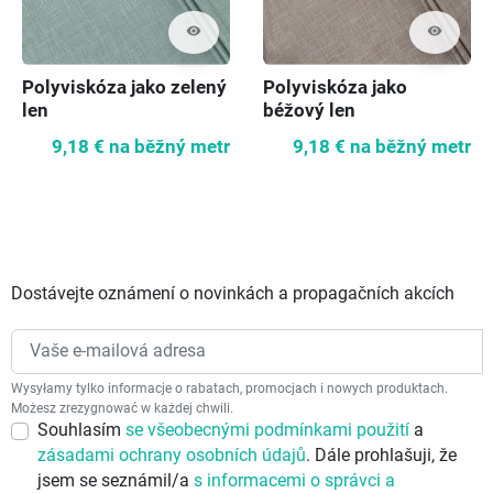
visibility
visibility
Polyviskóza jako zelený
Polyviskóza jako
len
béžový len
9,18 €
na běžný metr
9,18 €
na běžný metr
Dostávejte oznámení o novinkách a propagačních akcích
Wysyłamy tylko informacje o rabatach, promocjach i nowych produktach.
Możesz zrezygnować w każdej chwili.
Souhlasím
se všeobecnými podmínkami použití
a
zásadami ochrany osobních údajů
. Dále prohlašuji, že
jsem se seznámil/a
s informacemi o správci a