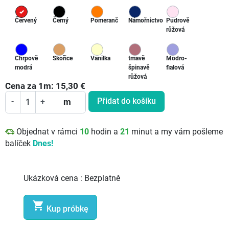
Červený
Černý
Pomeranč
Námořnictvo
Pudrově
růžová
Chrpově
Skořice
Vanilka
tmavě
Modro-
modrá
špinavě
fialová
růžová
Cena za
1
m:
15,30
€
Přidat do košíku
-
+
m
Objednat v rámci
10
hodin a
21
minut a my vám pošleme
balíček
Dnes!
Ukázková cena :
Bezplatně

Kup próbkę