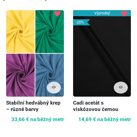
favorite
favorite
Výprodej!
-20%
visibility
visibility
Stabilní hedvábný krep
Cadi acetát s
– různé barvy
viskózovou černou
33,66 €
na běžný metr
14,69 €
na běžný metr