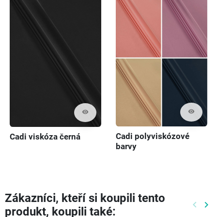
visibility
visibility
Cadi polyviskózové
Cadi viskóza černá
barvy
Zákazníci, kteří si koupili tento
keyboard_arrow_left
keyboard_arrow_right
produkt, koupili také:
Předch
Dal