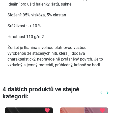
ideální pro ušití halenky, šatů, sukně.
Složení: 95% viskóza, 5% elastan
Srážlivost : -+ 10 %
Hmotnost 110 g/m2
Žoržet je tkanina s volnou plátnovou vazbou
vyrobenou ze stáčených nití, která jí dodává
charakteristický, nepravidelně zvrásněný povrch. Je to
vzdušný a jemný materiál, průhledný, krásně se hodí.
4 dalších produktů ve stejné
keyboard_arrow_left
keyboard_arrow_right
kategorii:
Předch
Dal
favorite
favorite