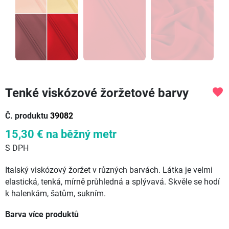
Tenké viskózové žoržetové barvy
favorite
Č. produktu
39082
15,30 €
na běžný metr
S DPH
Italský viskózový žoržet v různých barvách. Látka je velmi
elastická, tenká, mírně průhledná a splývavá. Skvěle se hodí
k halenkám, šatům, sukním.
Barva více produktů