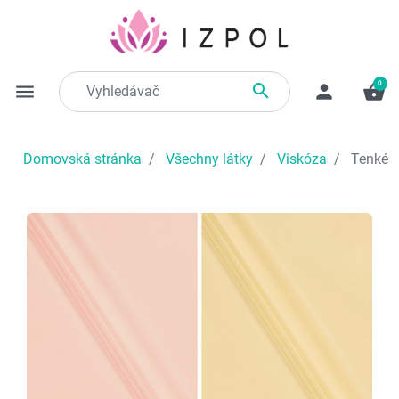
0

menu
person
shopping_basket
Domovská stránka
Všechny látky
Viskóza
Tenké v