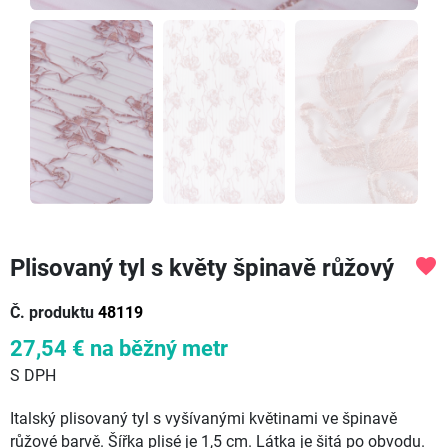
Plisovaný tyl s květy špinavě růžový
favorite
Č. produktu
48119
27,54 €
na běžný metr
S DPH
Italský plisovaný tyl s vyšívanými květinami ve špinavě
růžové barvě. Šířka plisé je 1,5 cm. Látka je šitá po obvodu.