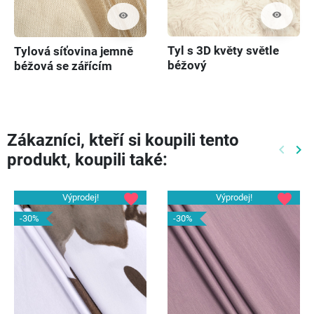
visibility
visibility
Tyl s 3D květy světle
Tylová síťovina jemně
béžový
béžová se zářícím
Zákazníci, kteří si koupili tento
keyboard_arrow_left
keyboard_arrow_right
produkt, koupili také:
Předch
Dal
favorite
favorite
Výprodej!
Výprodej!
-30%
-30%