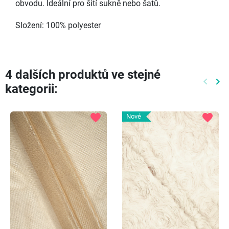
obvodu. Ideální pro šití sukně nebo šatů.
Složení: 100% polyester
4 dalších produktů ve stejné
keyboard_arrow_left
keyboard_arrow_right
kategorii:
Předch
Dal
favorite
favorite
Nové