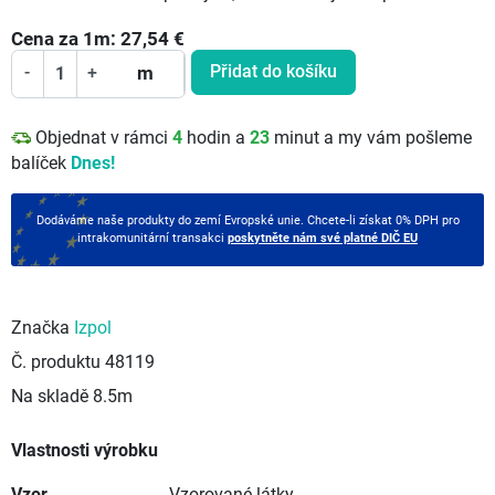
Cena za
1
m:
27,54
€
Přidat do košíku
-
+
m
Objednat v rámci
4
hodin a
23
minut a my vám pošleme
balíček
Dnes!
Dodáváme naše produkty do zemí Evropské unie. Chcete-li získat 0% DPH pro
intrakomunitární transakci
poskytněte nám své platné DIČ EU
Značka
Izpol
Č. produktu
48119
Na skladě
8.5m
Vlastnosti výrobku
Vzor
Vzorované látky