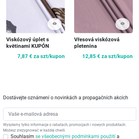
visibility
visibility
Viskózový úplet s
Vřesová viskózová
květinami KUPÓN
pletenina
105cm
7,87 €
za szt/kupon
12,85 €
za szt/kupon
Dostávejte oznámení o novinkách a propagačních akcích
Wysyłamy tylko informacje o rabatach, promocjach i nowych produktach.
Możesz zrezygnować w każdej chwili.
Souhlasím
se všeobecnými podmínkami použití
a