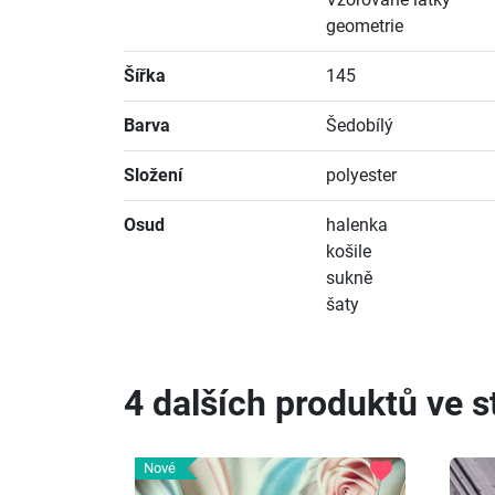
geometrie
Šířka
145
Barva
Šedobílý
Složení
polyester
Osud
halenka
košile
sukně
šaty
4 dalších produktů ve st
favorite
Nové