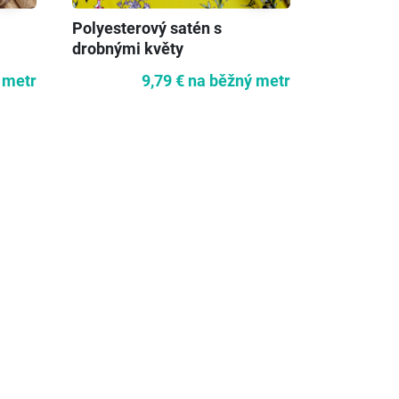
Polyesterový satén s
Vzorovaný
drobnými květy
 metr
9,79 €
na běžný metr
1