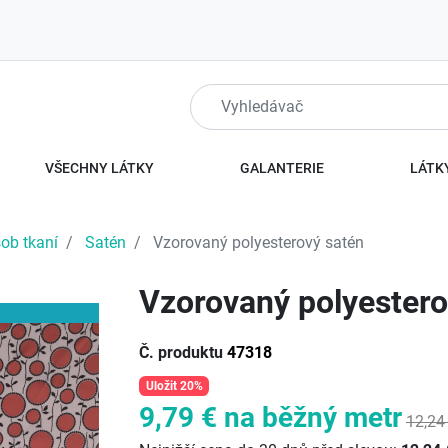
VŠECHNY LÁTKY
GALANTERIE
LÁTKY
ob tkaní
Satén
Vzorovaný polyesterový satén
Vzorovaný polyestero
Č. produktu
47318
Uložit 20%
9,79 €
na běžný metr
12,24