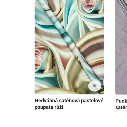
visibility
Hedvábná saténová pastelové
Punt
poupata růží
saté