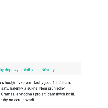
y dopravy a platby
Návraty
 s hustým vzorem - kruhy jsou 1,5-2,5 cm.
í šaty, halenky a sukně. Není průhledný,
 Gramáž je vhodná i pro šití dámských košil.
ruhy na ecru pozadí.