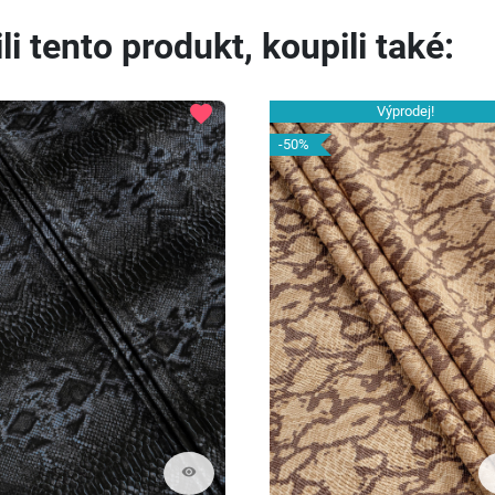
li tento produkt, koupili také:
favorite
Výprodej!
-50%
visibility