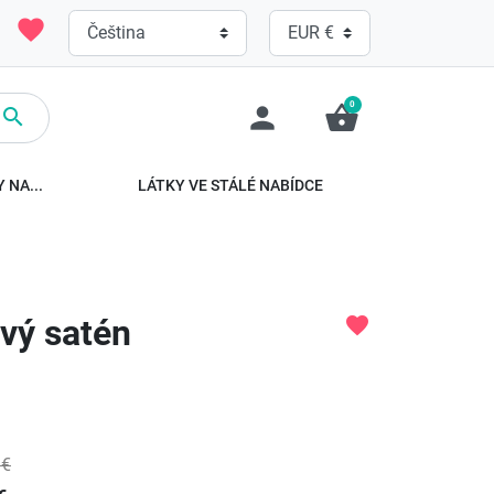
favorite
0
person
shopping_basket

 NA...
LÁTKY VE STÁLÉ NABÍDCE
vý satén
favorite
 €