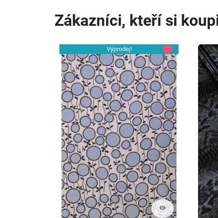
Zákazníci, kteří si koupi
favorite
Výprodej!
visibility