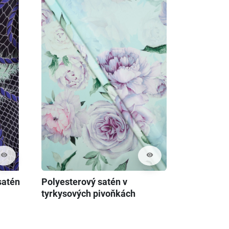
visibility
visibility
satén
Polyesterový satén v
tyrkysových pivoňkách