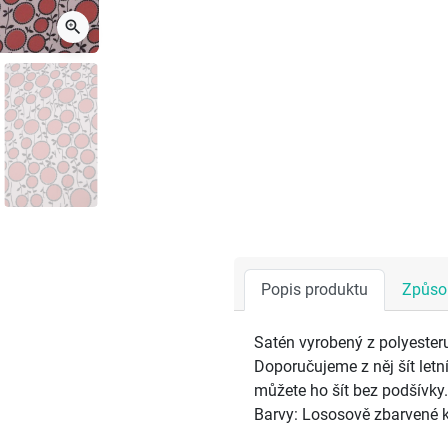
zoom_in
Popis produktu
Způsob
Satén vyrobený z polyesteru
Doporučujeme z něj šít letn
můžete ho šít bez podšívky.
Barvy: Lososově zbarvené k