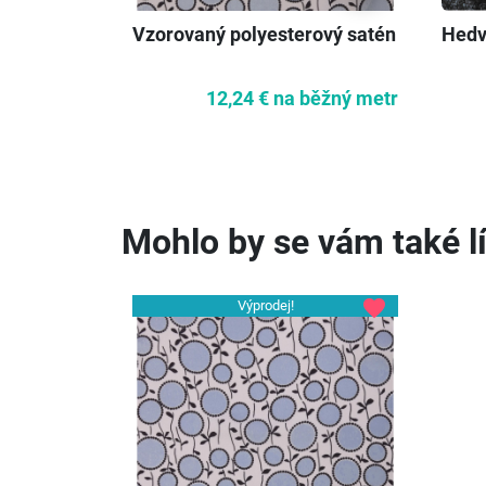
Vzorovaný polyesterový satén
Hedv
12,24 €
na běžný metr
Mohlo by se vám také lí
favorite
Výprodej!