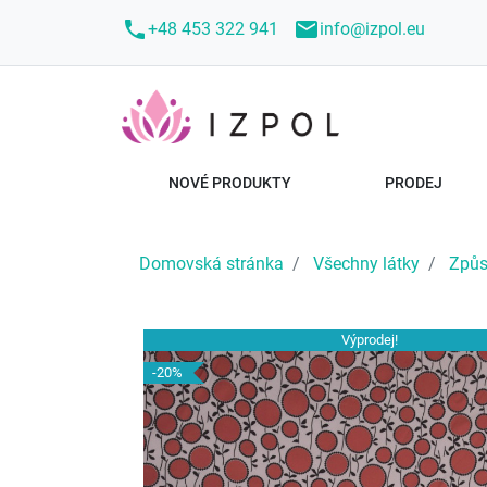
call
mail
+48 453 322 941
info@izpol.eu
NOVÉ PRODUKTY
PRODEJ
Domovská stránka
Všechny látky
Způs
Výprodej!
-20%