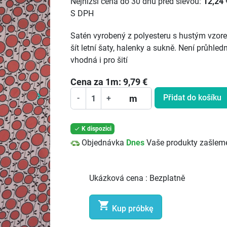
Nejnižší cena do 30 dnů před slevou:
12,24 
S DPH
Satén vyrobený z polyesteru s hustým vzore
šít letní šaty, halenky a sukně. Není průhle
vhodná i pro šití
Cena za
1
m:
9,79
€
keyboard_arrow_right
Přidat do košíku
m
-
+
Další
K dispozici

Objednávka
Dnes
Vaše produkty zašlem
Ukázková cena :
Bezplatně

Kup próbkę