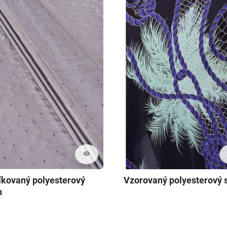
visibility
íkovaný polyesterový
Vzorovaný polyesterový 
n