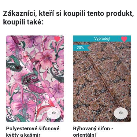
Zákazníci, kteří si koupili tento produkt,
koupili také:
favorite
favorite
Výprodej!
-20%
visibility
visibility
Polyesterové šifonové
Rýhovaný šifon -
květy a kašmír
orientální