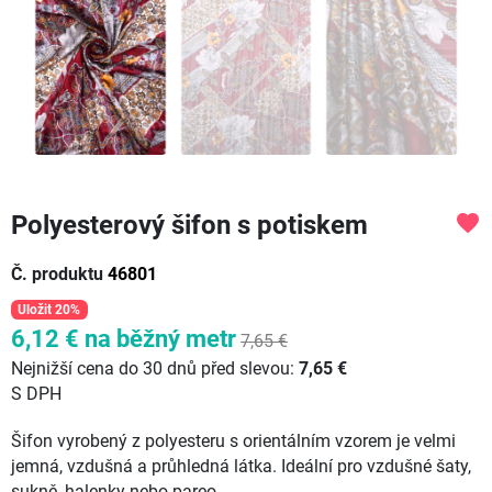
Polyesterový šifon s potiskem
favorite
Č. produktu
46801
Uložit 20%
6,12 €
na běžný metr
7,65 €
Nejnižší cena do 30 dnů před slevou:
7,65 €
S DPH
Šifon vyrobený z polyesteru s orientálním vzorem je velmi
jemná, vzdušná a průhledná látka. Ideální pro vzdušné šaty,
sukně, halenky nebo pareo.