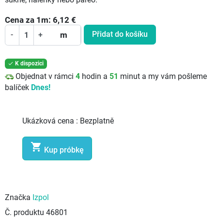
Cena za
1
m:
6,12
€
Přidat do košíku
-
+
m
K dispozici

Objednat v rámci
4
hodin a
51
minut a my vám pošleme
balíček
Dnes!
Ukázková cena :
Bezplatně

Kup próbkę
Značka
Izpol
Č. produktu
46801