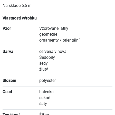
Na skladě
6,6 m
Vlastnosti výrobku
Vzor
Vzorované látky
geometrie
ornamenty / orientální
Barva
červená vínová
Šedobílý
šedý
žlutý
Složení
polyester
Osud
halenka
sukně
šaty
Typ tkaní
Šifon