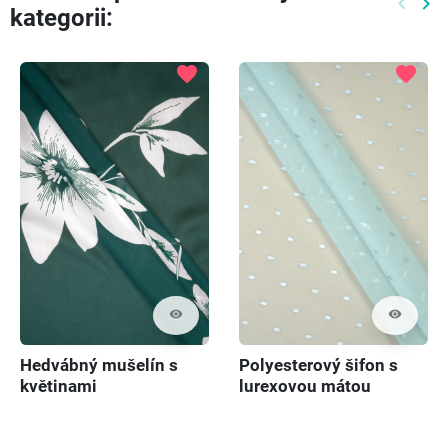
keyboard_arrow_left
keyboard_arrow_right
kategorii:
Předch
Dal
favorite
favorite
visibility
visibility
Hedvábný mušelín s
Polyesterový šifon s
květinami
lurexovou mátou