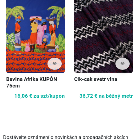
visibility
visibility
Bavlna Afrika KUPÓN
Cik-cak svetr vlna
75cm
16,06 €
za szt/kupon
36,72 €
na běžný metr
Dostávejte oznámení o novinkách a propagačních akcích