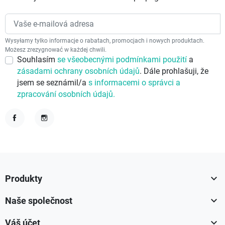
Wysyłamy tylko informacje o rabatach, promocjach i nowych produktach.
Możesz zrezygnować w każdej chwili.
Souhlasím
se všeobecnými podmínkami použití
a
zásadami ochrany osobních údajů
. Dále prohlašuji, že
jsem se seznámil/a
s informacemi o správci a
zpracování osobních údajů.
Facebook
Instagram

Produkty

Naše společnost

Váš účet