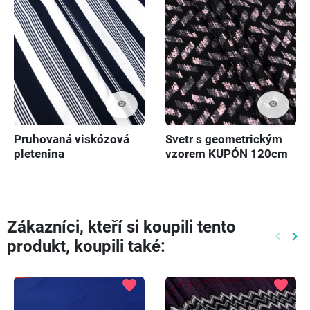
visibility
visibility
Pruhovaná viskózová
Svetr s geometrickým
pletenina
vzorem KUPÓN 120cm
Zákazníci, kteří si koupili tento
keyboard_arrow_left
keyboard_arrow_right
produkt, koupili také:
Předch
Dal
favorite
favorite