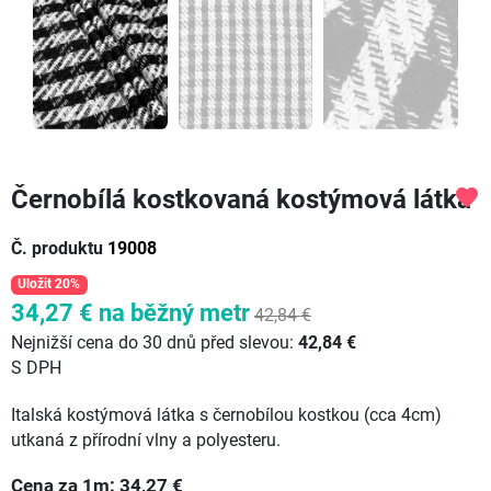
Černobílá kostkovaná kostýmová látka
favorite
Č. produktu
19008
Uložit 20%
34,27 €
na běžný metr
42,84 €
Nejnižší cena do 30 dnů před slevou:
42,84 €
S DPH
Italská kostýmová látka s černobílou kostkou (cca 4cm)
utkaná z přírodní vlny a polyesteru.
Cena za
1
m:
34,27
€