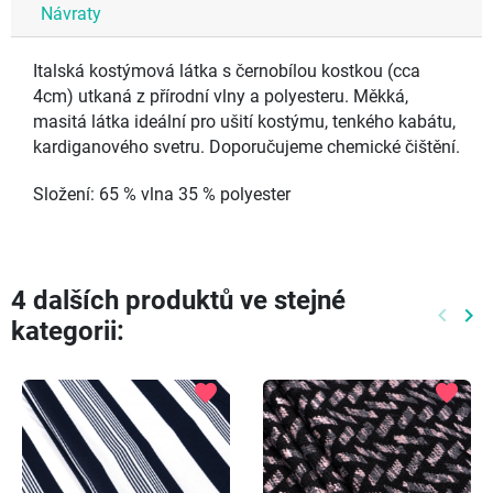
Návraty
Italská kostýmová látka s černobílou kostkou (cca
4cm) utkaná z přírodní vlny a polyesteru. Měkká,
masitá látka ideální pro ušití kostýmu, tenkého kabátu,
kardiganového svetru. Doporučujeme chemické čištění.
Složení: 65 % vlna 35 % polyester
4 dalších produktů ve stejné
keyboard_arrow_left
keyboard_arrow_right
kategorii:
Předch
Dal
favorite
favorite