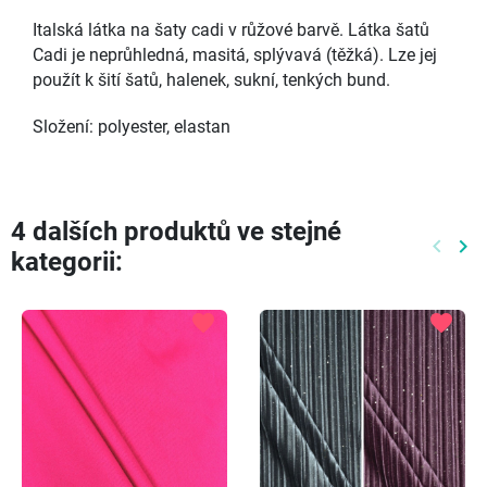
Italská látka na šaty cadi v růžové barvě. Látka šatů
Cadi je neprůhledná, masitá, splývavá (těžká). Lze jej
použít k šití šatů, halenek, sukní, tenkých bund.
Složení: polyester, elastan
4 dalších produktů ve stejné
keyboard_arrow_left
keyboard_arrow_right
kategorii:
Předch
Dal
favorite
favorite