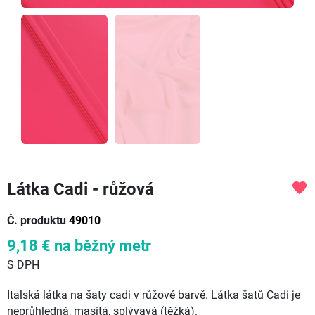
Látka Cadi - růžová
favorite
Č. produktu
49010
9,18 €
na běžný metr
S DPH
Italská látka na šaty cadi v růžové barvě. Látka šatů Cadi je
neprůhledná, masitá, splývavá (těžká).