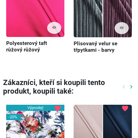
visibility
visibility
Polyesterový taft
Plisovaný velur se
růžový růžový
třpytkami - barvy
Zákazníci, kteří si koupili tento
keyboard_arrow_left
keyboard_arrow_right
produkt, koupili také:
Předch
Dal
favorite
favorite
Výprodej!
-20%