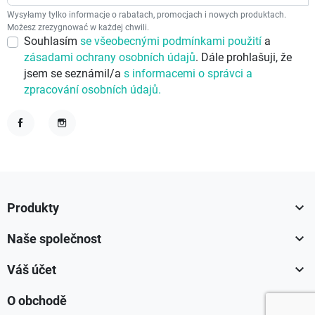
Wysyłamy tylko informacje o rabatach, promocjach i nowych produktach.
Możesz zrezygnować w każdej chwili.
Souhlasím
se všeobecnými podmínkami použití
a
zásadami ochrany osobních údajů
. Dále prohlašuji, že
jsem se seznámil/a
s informacemi o správci a
zpracování osobních údajů.
Facebook
Instagram

Produkty

Naše společnost

Váš účet

O obchodě