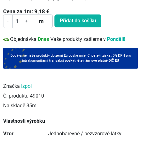
Cena za
1
m:
9,18
€
Přidat do košíku
-
+
m
Objednávka
Dnes
Vaše produkty zašleme v
Pondělí!
Dodáváme naše produkty do zemí Evropské unie. Chcete-li získat 0% DPH pro
intrakomunitární transakci
poskytněte nám své platné DIČ EU
Značka
Izpol
Č. produktu
49010
Na skladě
35m
Vlastnosti výrobku
Vzor
Jednobarevné / bezvzorové látky