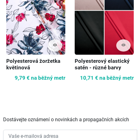
visibility
visibility
Polyesterová žoržetka
Polyesterový elastický
květinová
satén - různé barvy
9,79 €
na běžný metr
10,71 €
na běžný metr
Dostávejte oznámení o novinkách a propagačních akcích