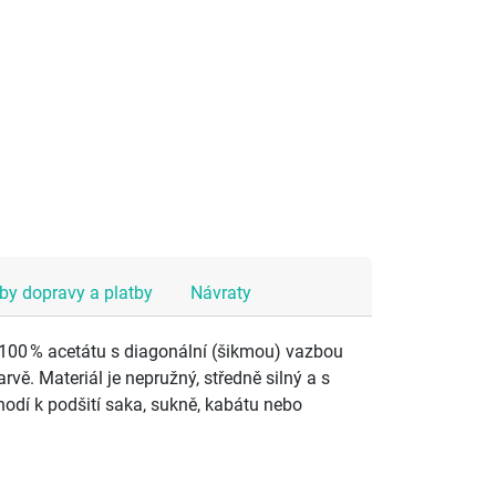
y dopravy a platby
Návraty
 100 % acetátu s diagonální (šikmou) vazbou
rvě. Materiál je nepružný, středně silný a s
hodí k podšití saka, sukně, kabátu nebo