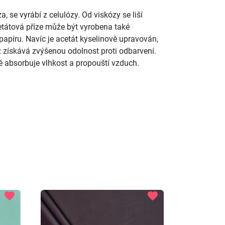
, se vyrábí z celulózy. Od viskózy se liší
tátová příze může být vyrobena také
 papíru. Navíc je acetát kyselinově upravován,
už získává zvýšenou odolnost proti odbarvení.
 absorbuje vlhkost a propouští vzduch.
favorite
favorite