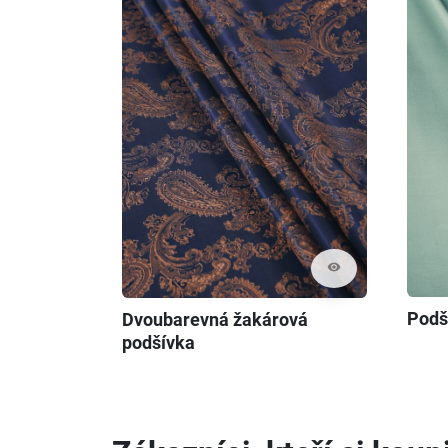
visibility
Podš
Dvoubarevná žakárová
podšívka