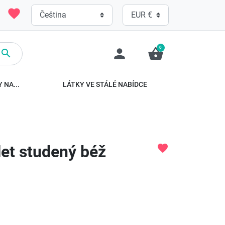
favorite
0
person
shopping_basket

 NA...
LÁTKY VE STÁLÉ NABÍDCE
et studený béž
favorite