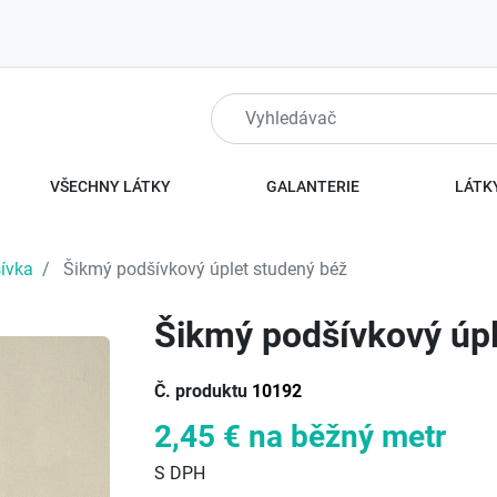
VŠECHNY LÁTKY
GALANTERIE
LÁTKY
ívka
Šikmý podšívkový úplet studený béž
Šikmý podšívkový úpl
Č. produktu
10192
2,45 €
na běžný metr
S DPH