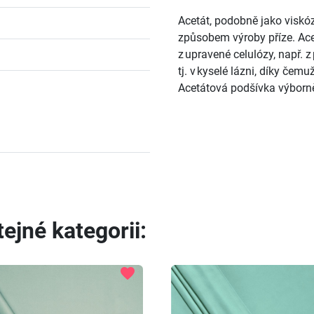
Acetát, podobně jako viskóza
způsobem výroby příze. Ace
z upravené celulózy, např. z
tj. v kyselé lázni, díky čem
Acetátová podšívka výborně
ejné kategorii:
favorite