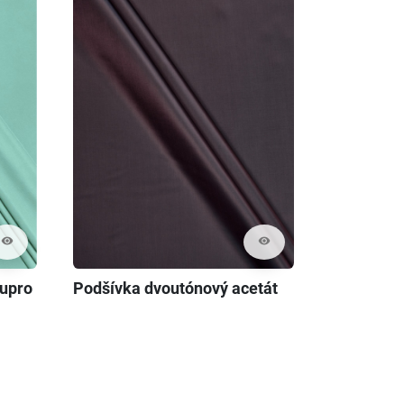
visibility
visibility
cupro
Podšívka dvoutónový acetát