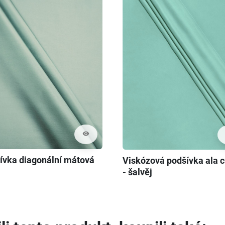
visibility
ívka diagonální mátová
Viskózová podšívka ala 
- šalvěj