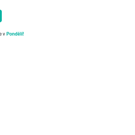
e v
Pondělí!