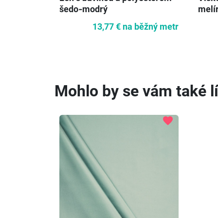
šedo‑modrý
melí
13,77 €
na běžný metr
Mohlo by se vám také lí
favorite