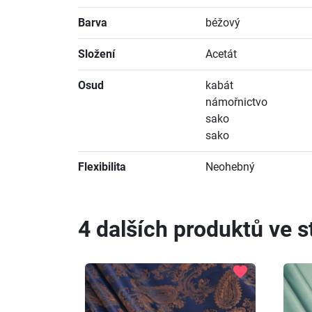
Barva
béžový
Složení
Acetát
Osud
kabát
námořnictvo
sako
sako
Flexibilita
Neohebný
4 dalších produktů ve st
favorite