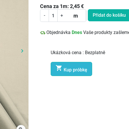
Cena za
1
m:
2,45
€
Přidat do košíku
m
-
+
Objednávka
Dnes
Vaše produkty zašlem
keyboard_arrow_right
Ukázková cena :
Bezplatně
Další

Kup próbkę