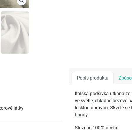
zoom_in
Popis produktu
Způsob
Italská podšívka utkáná ze
ve světlé, chladné béžové ba
lesklou úpravou. Skvěle se 
orové látky
bundy.
Složení: 100 % acetát