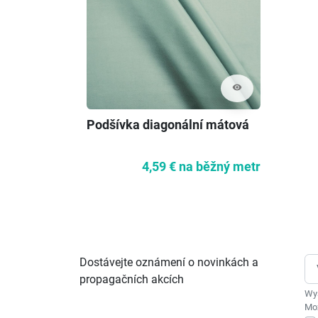
visibility
Podšívka diagonální mátová
4,59 €
na běžný metr
Dostávejte oznámení o novinkách a
propagačních akcích
Wys
Moż