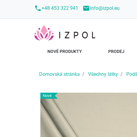
call
mail
+48 453 322 941
info@izpol.eu
NOVÉ PRODUKTY
PRODEJ
Domovská stránka
Všechny látky
Podš
Nové