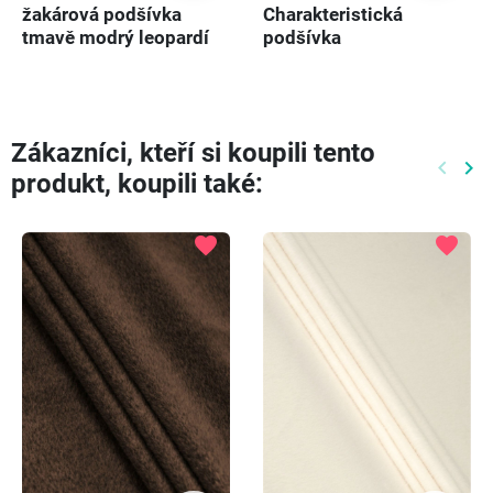
žakárová podšívka
Charakteristická
tmavě modrý leopardí
podšívka
potisk
Zákazníci, kteří si koupili tento
keyboard_arrow_left
keyboard_arrow_right
produkt, koupili také:
Předch
Dal
favorite
favorite