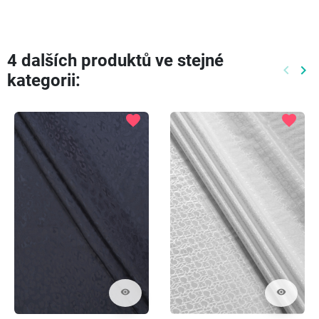
4 dalších produktů ve stejné
keyboard_arrow_left
keyboard_arrow_right
kategorii:
Předch
Dal
favorite
favorite
visibility
visibility