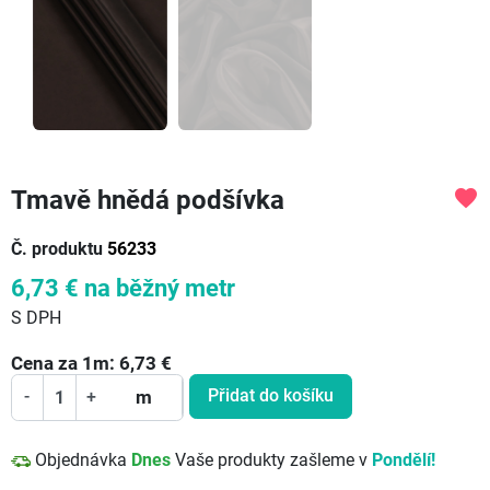
Tmavě hnědá podšívka
favorite
Č. produktu
56233
6,73 €
na běžný metr
S DPH
Cena za
1
m:
6,73
€
Přidat do košíku
-
+
m
Objednávka
Dnes
Vaše produkty zašleme v
Pondělí!