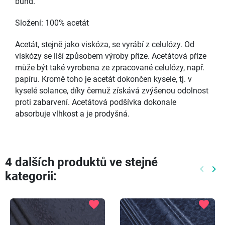
bund.
Složení: 100% acetát
Acetát, stejně jako viskóza, se vyrábí z celulózy. Od
viskózy se liší způsobem výroby příze. Acetátová příze
může být také vyrobena ze zpracované celulózy, např.
papíru. Kromě toho je acetát dokončen kysele, tj. v
kyselé solance, díky čemuž získává zvýšenou odolnost
proti zabarvení. Acetátová podšívka dokonale
absorbuje vlhkost a je prodyšná.
4 dalších produktů ve stejné
keyboard_arrow_left
keyboard_arrow_right
kategorii:
Předch
Dal
favorite
favorite