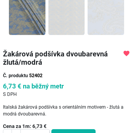
Žakárová podšívka dvoubarevná
favorite
žlutá/modrá
Č. produktu
52402
6,73 €
na běžný metr
S DPH
Italská žakárová podšívka s orientálním motivem - žlutá a
modrá dvoubarevná.
Cena za
1
m:
6,73
€