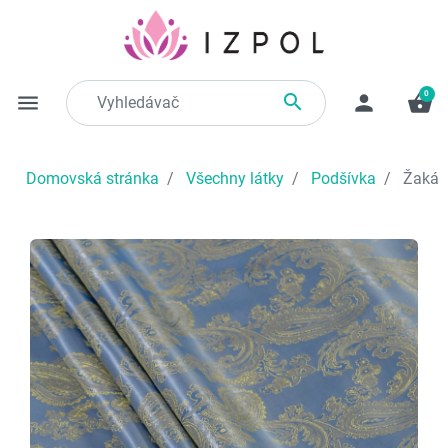
0

menu
person
shopping_basket
Domovská stránka
Všechny látky
Podšívka
Žakáro