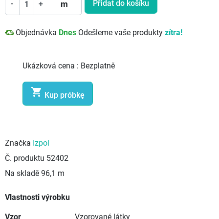
Přidat do košíku
-
+
m
Objednávka
Dnes
Odešleme vaše produkty
zítra!
Ukázková cena :
Bezplatně

Kup próbkę
Značka
Izpol
Č. produktu
52402
Na skladě
96,1 m
Vlastnosti výrobku
Vzor
Vzorované látky