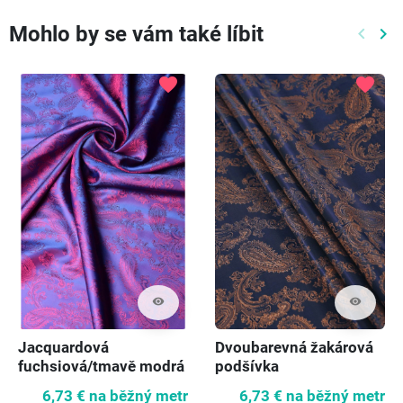
Mohlo by se vám také líbit
keyboard_arrow_left
keyboard_arrow_right
Předch
Dal
favorite
favorite
visibility
visibility
Jacquardová
Dvoubarevná žakárová
fuchsiová/tmavě modrá
podšívka
KUNová podšívka 90 cm
6,73 €
na běžný metr
6,73 €
na běžný metr