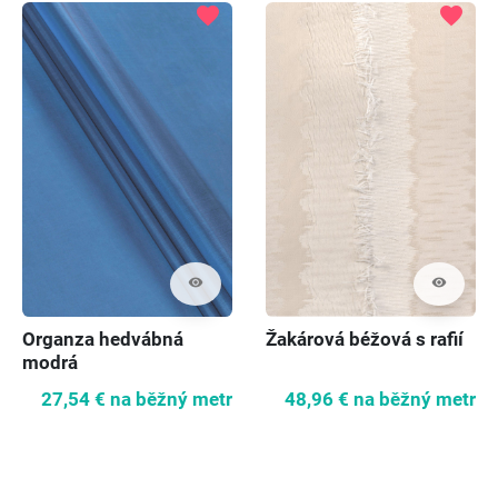
favorite
favorite
visibility
visibility
Organza hedvábná
Žakárová béžová s rafií
modrá
27,54 €
na běžný metr
48,96 €
na běžný metr