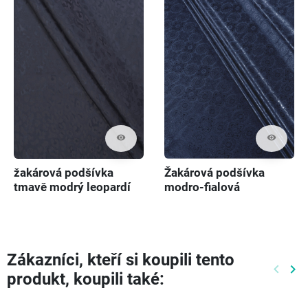
visibility
visibility
žakárová podšívka
Žakárová podšívka
tmavě modrý leopardí
modro-fialová
potisk
Zákazníci, kteří si koupili tento
keyboard_arrow_left
keyboard_arrow_right
produkt, koupili také:
Předch
Dal