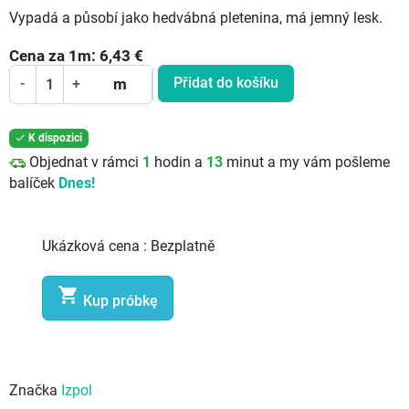
Vypadá a působí jako hedvábná pletenina, má jemný lesk.
Cena za
1
m:
6,43
€
Přidat do košíku
-
+
m
K dispozici

Objednat v rámci
1
hodin a
13
minut a my vám pošleme
balíček
Dnes!
Ukázková cena :
Bezplatně

Kup próbkę
Značka
Izpol