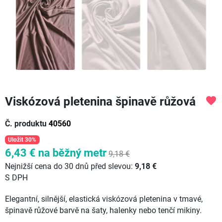
Viskózová pletenina špinavě růžová
favorite
Č. produktu
40560
Uložit 30%
6,43 €
na běžný metr
9,18 €
Nejnižší cena do 30 dnů před slevou:
9,18 €
S DPH
Elegantní, silnější, elastická viskózová pletenina v tmavé,
špinavě růžové barvě na šaty, halenky nebo tenčí mikiny.