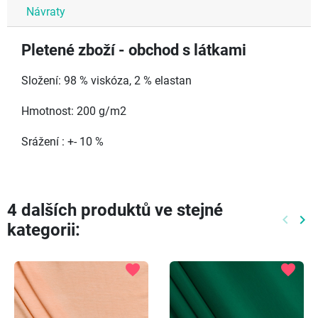
Návraty
Pletené zboží - obchod s látkami
Složení: 98 % viskóza, 2 % elastan
Hmotnost: 200 g/m2
Srážení : +- 10 %
4 dalších produktů ve stejné
keyboard_arrow_left
keyboard_arrow_right
kategorii:
Předch
Dal
favorite
favorite