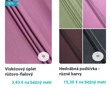
-30%
visibility
visibility
Hedvábná podšívka -
Viskózový úplet
různé barvy
růžovo-fialový
15,30 €
na běžný metr
3,43 €
na běžný metr