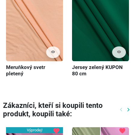
visibility
visibility
Meruňkový svetr
Jersey zelený KUPON
pletený
80 cm
Zákazníci, kteří si koupili tento
keyboard_arrow_left
keyboard_arrow_right
produkt, koupili také:
Předch
Dal
favorite
favorite
Výprodej!