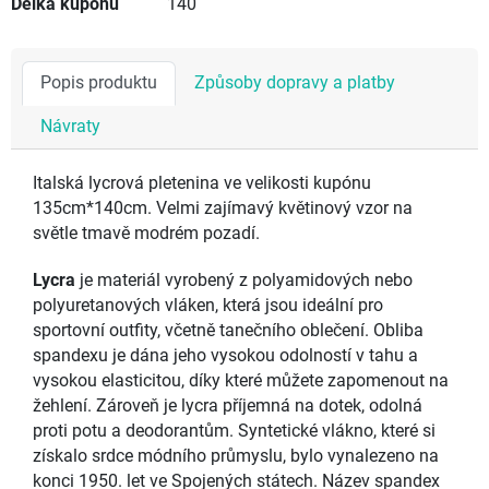
Délka kupónu
140
Popis produktu
Způsoby dopravy a platby
Návraty
Italská lycrová pletenina ve velikosti kupónu
135cm*140cm. Velmi zajímavý květinový vzor na
světle tmavě modrém pozadí.
Lycra
je materiál vyrobený z polyamidových nebo
polyuretanových vláken, která jsou ideální pro
sportovní outfity, včetně tanečního oblečení. Obliba
spandexu je dána jeho vysokou odolností v tahu a
vysokou elasticitou, díky které můžete zapomenout na
žehlení. Zároveň je lycra příjemná na dotek, odolná
proti potu a deodorantům. Syntetické vlákno, které si
získalo srdce módního průmyslu, bylo vynalezeno na
konci 1950. let ve Spojených státech. Název spandex