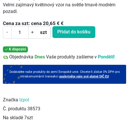
Velmi zajímavý květinový vzor na světle tmavě modrém
pozadí.
Cena za
szt:
cena 20,65 €
€
Přidat do košíku
-
+
szt
K dispozici

Objednávka
Dnes
Vaše produkty zašleme v
Pondělí!
Dodáváme naše produkty do zemí Evropské unie. Chcete-li získat 0% DPH pro
intrakomunitární transakci
poskytněte nám své platné DIČ EU
Značka
Izpol
Č. produktu
38573
Na skladě
7szt