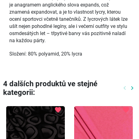
je anagramem anglického slova expands, což
znamená expandovat, a je to vlastnost lycry, kterou
ocení sportovci včetně tanečníků. Z lycrových látek lze
ušít nejen pohodlné legíny, ale i večerní outfity ve stylu
osmdesátých let – třpytivé barvy vás pozitivně naladí
na každou párty.
Složení: 80% polyamid, 20% lycra
4 dalších produktů ve stejné
keyboard_arrow_left
keyboard_arrow_right
kategorii:
Předch
Dal
favorite
favorite