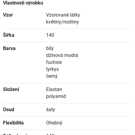
Vlastnosti výrobku
Vzor
Vzorované látky
květiny/rostliny
Šířka
140
Barva
bílý
džínová modrá
fuchsie
tyrkys
černý
Složení
Elastan
polyamid
Osud
šaty
Flexibilita
Ohebný