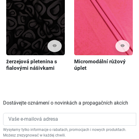
visibility
visibility
žerzejová pletenina s
Micromodální růžový
fialovými nášivkami
úplet
Dostávejte oznámení o novinkách a propagačních akcích
Wysyłamy tylko informacje o rabatach, promocjach i nowych produktach.
Możesz zrezygnować w każdej chwili.