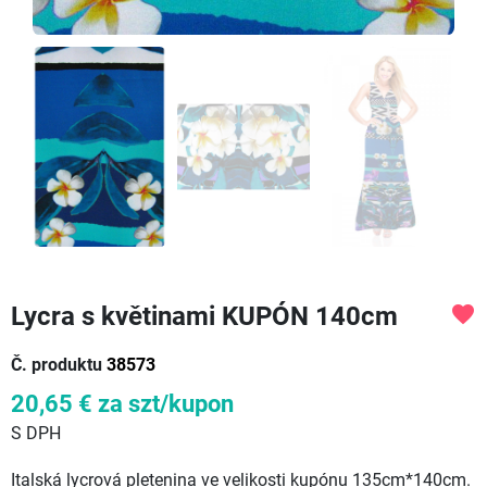
Lycra s květinami KUPÓN 140cm
favorite
Č. produktu
38573
20,65 €
za szt/kupon
S DPH
Italská lycrová pletenina ve velikosti kupónu 135cm*140cm.