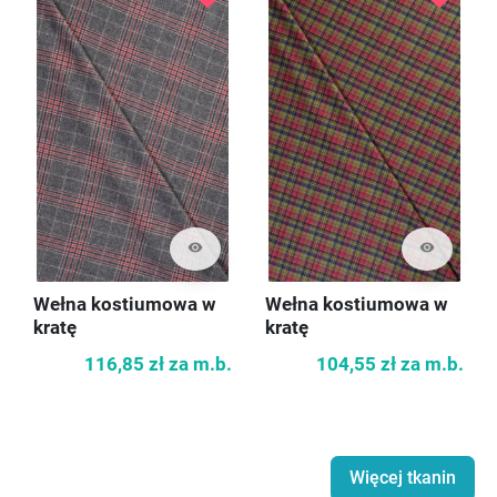
visibility
visibility
Wełna kostiumowa w
Wełna kostiumowa w
kratę
kratę
116,85 zł
za m.b.
104,55 zł
za m.b.
Więcej tkanin