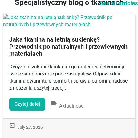
Specjalistyczny blog o tkaninach
See all articles
Jaka tkanina na letnią sukienkę?
Przewodnik po naturalnych i przewiewnych
materiałach
Decyzja o zakupie konkretnego materiału determinuje
twoje samopoczucie podczas upałów. Odpowiednia
tkanina gwarantuje komfort i sprawia ogromną radość
z noszenia uszytej kreacji.
label
Czytaj dalej
Aktualności
today
July 27, 2026