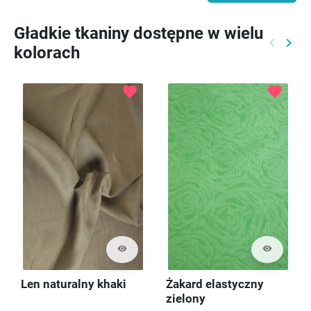
Gładkie tkaniny dostępne w wielu
keyboard_arrow_left
keyboard_arrow_right
kolorach
Poprzed
Nast
favorite
favorite
visibility
visibility
Len naturalny khaki
Żakard elastyczny
zielony