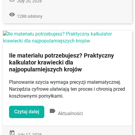
July 20, 2026
remove_red_eye
1288 odsłony
Ile materiału potrzebujesz? Praktyczny
kalkulator krawiecki dla
najpopularniejszych krojów
Planowanie szycia wymaga precyzji matematycznej.
Narzędzia cyfrowe ułatwiają ten proces i chronią przed
kosztownymi pomyłkami.
label
Czytaj dalej
Aktualności
today
July 17, 2026