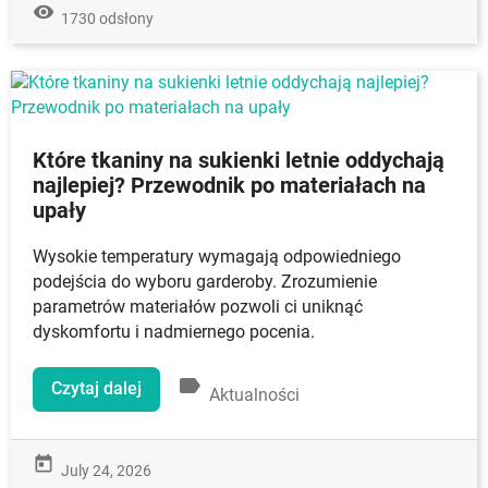
remove_red_eye
1730 odsłony
Które tkaniny na sukienki letnie oddychają
najlepiej? Przewodnik po materiałach na
upały
Wysokie temperatury wymagają odpowiedniego
podejścia do wyboru garderoby. Zrozumienie
parametrów materiałów pozwoli ci uniknąć
dyskomfortu i nadmiernego pocenia.
label
Czytaj dalej
Aktualności
today
July 24, 2026