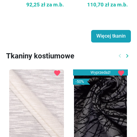
92,25 zł
za m.b.
110,70 zł
za m.b.
Więcej tkanin
Tkaniny kostiumowe
keyboard_arrow_left
keyboard_arrow_right
Poprzed
Nast
favorite
favorite
Wyprzedaż!
-50%