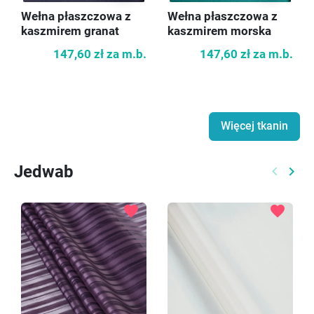
Wełna płaszczowa z
Wełna płaszczowa z
kaszmirem granat
kaszmirem morska
147,60 zł
za m.b.
147,60 zł
za m.b.
Więcej tkanin
Jedwab
keyboard_arrow_left
keyboard_arrow_right
Poprzed
Nast
favorite
favorite