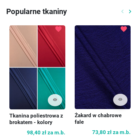
Popularne tkaniny
keyboard_arrow_left
keyboard_arrow_right
Poprzed
Nast
favorite
favorite
visibility
visibility
Żakard w chabrowe
Tkanina poliestrowa z
fale
brokatem - kolory
73,80 zł
za m.b.
98,40 zł
za m.b.