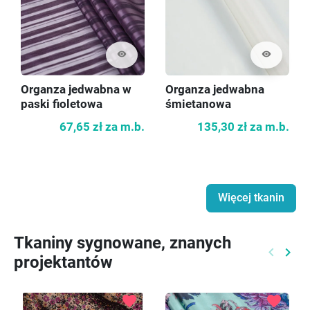
visibility
visibility
Organza jedwabna w
Organza jedwabna
paski fioletowa
śmietanowa
67,65 zł
za m.b.
135,30 zł
za m.b.
Więcej tkanin
Tkaniny sygnowane, znanych
keyboard_arrow_left
keyboard_arrow_right
projektantów
Poprzed
Nast
favorite
favorite