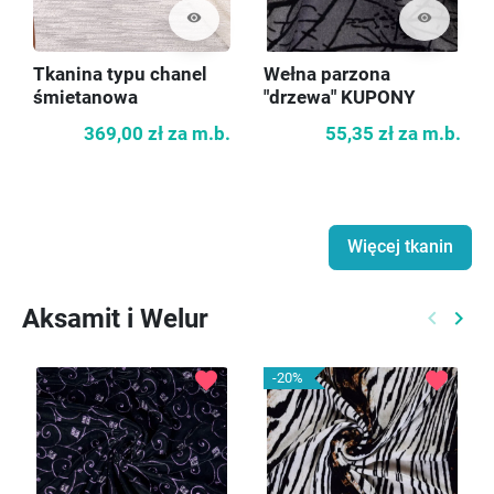
visibility
visibility
Tkanina typu chanel
Wełna parzona
śmietanowa
"drzewa" KUPONY
369,00 zł
za m.b.
55,35 zł
za m.b.
Więcej tkanin
Aksamit i Welur
keyboard_arrow_left
keyboard_arrow_right
Poprzed
Nast
favorite
favorite
-20%