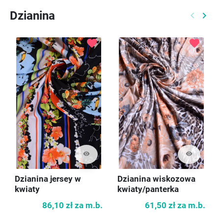
Dzianina
keyboard_arrow_left
keyboard_arrow_right
Poprzed
Nast
favorite
favorite
visibility
visibility
Dzianina jersey w
Dzianina wiskozowa
kwiaty
kwiaty/panterka
86,10 zł
za m.b.
61,50 zł
za m.b.