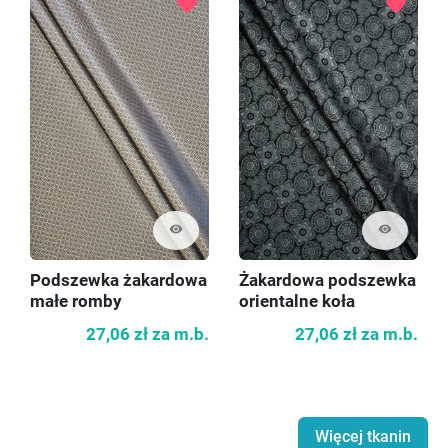
favorite
favorite
visibility
visibility
Podszewka żakardowa
Żakardowa podszewka
małe romby
orientalne koła
27,06 zł
za m.b.
27,06 zł
za m.b.
Więcej tkanin