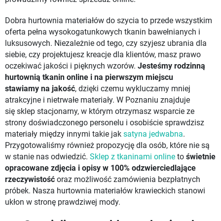
Dobra hurtownia materiałów do szycia to przede wszystkim
oferta pełna wysokogatunkowych tkanin bawełnianych i
luksusowych. Niezależnie od tego, czy szyjesz ubrania dla
siebie, czy projektujesz kreacje dla klientów, masz prawo
oczekiwać jakości i pięknych wzorów.
Jesteśmy rodzinną
hurtownią tkanin online i na pierwszym miejscu
stawiamy
na jakość
, dzięki czemu wykluczamy mniej
atrakcyjne i nietrwałe materiały. W Poznaniu znajduje
się sklep stacjonarny, w którym otrzymasz wsparcie ze
strony doświadczonego personelu i osobiście sprawdzisz
materiały między innymi takie jak
satyna jedwabna
.
Przygotowaliśmy również propozycję dla osób, które nie są
w stanie nas odwiedzić.
Sklep z tkaninami online
to
świetnie
opracowane zdjęcia i opisy w 100% odzwierciedlające
rzeczywistość
oraz możliwość zamówienia bezpłatnych
próbek. Nasza hurtownia materiałów krawieckich stanowi
ukłon w stronę prawdziwej mody.