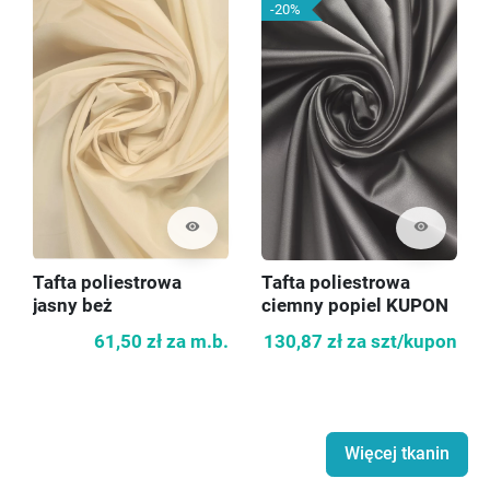
-20%
visibility
visibility
Tafta poliestrowa
Tafta poliestrowa
jasny beż
ciemny popiel KUPON
140cm
61,50 zł
za m.b.
130,87 zł
za szt/kupon
Więcej tkanin