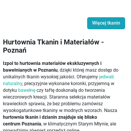
Więcej tkanin
Hurtownia Tkanin i Materiałów -
Poznań
Izpol to hurtownia materiałów ekskluzywnych i
bawełnianych w Poznaniu
, dzięki której masz dostęp do
unikalnych tkanin wysokiej jakości. Oferujemy
jedwab
naturalny
, precyzyjnie wykonane koronki, przyjemną w
dotyku
bawełnę
czy taftę doskonałą do tworzenia
wieczorowych kreacji. Staranna selekcja materiałów
krawieckich sprawia, że bez problemu zamówisz
wysokogatunkowe tkaniny w modnych wzorach. Nasza
hurtownia tkanin i dzianin znajduje się blisko
centrum Poznania
, w klimatycznym Starym Młynie, ale
prowadzimy również sprzedaż online.