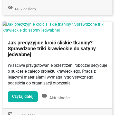
remove_red_eye
1402 odsłony
Jak precyzyjnie kroić śliskie tkaniny?
Sprawdzone triki krawieckie do satyny
jedwabnej
Właściwe przygotowanie przestrzeni roboczej decyduje
o sukcesie całego projektu krawieckiego. Praca z
lejącymi materiałami wymaga rygorystycznego
podejścia do organizacji otoczenia.
label
Czytaj dalej
Aktualności
today