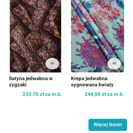
visibility
visibility
Satyna jedwabna w
Krepa jedwabna
zygzaki
sygnowana kwiaty
233,70 zł
za m.b.
246,00 zł
za m.b.
Więcej tkanin