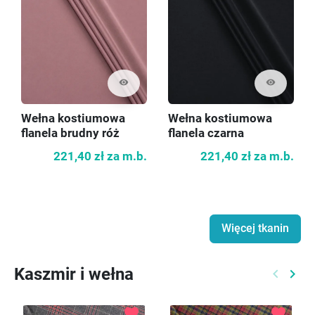
visibility
visibility
Wełna kostiumowa
Wełna kostiumowa
flanela brudny róż
flanela czarna
221,40 zł
za m.b.
221,40 zł
za m.b.
Więcej tkanin
Kaszmir i wełna
keyboard_arrow_left
keyboard_arrow_right
Poprzed
Nast
favorite
favorite