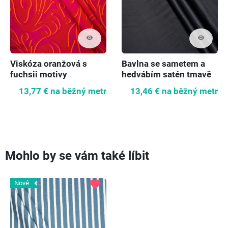
visibility
visibility
Viskóza oranžová s
Bavlna se sametem a
fuchsii motivy
hedvábím satén tmavě
námořnická KUPONY
13,77 €
na běžný metr
13,46 €
na běžný metr
Mohlo by se vám také líbit
favorite
Nové