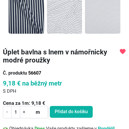
Úplet bavlna s lnem v námořnicky
favorite
modré proužky
Č. produktu
56607
9,18 €
na běžný metr
S DPH
Cena za
1
m:
9,18
€
Přidat do košíku
-
+
m
Objednávka
Dnes
Vaše produkty zašleme v
Pondělí!