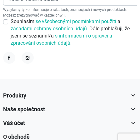
Wysyłamy tylko informacje o rabatach, promocjach i nowych produktach.
Możesz zrezygnować w każdej chwili.
Souhlasím
se všeobecnými podmínkami použití
a
zásadami ochrany osobních údajů
. Dále prohlašuji, že
jsem se seznámil/a
s informacemi o správci a
zpracování osobních údajů.
Facebook
Instagram

Produkty

Naše společnost

Váš účet

O obchodě