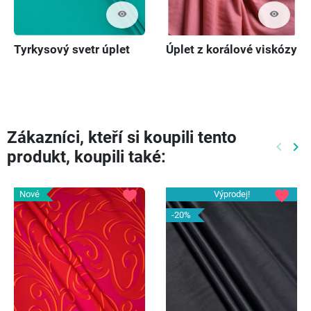
visibility
visibility
Tyrkysový svetr úplet
Úplet z korálové viskózy
Zákazníci, kteří si koupili tento
keyboard_arrow_left
keyboard_arrow_right
produkt, koupili také:
Předch
Dal
favorite
favorite
Nové
Výprodej!
-20%