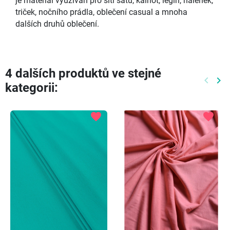
je materiál využíván pro šití šatů, kalhot, legín, halenek,
triček, nočního prádla, oblečení casual a mnoha
dalších druhů oblečení.
4 dalších produktů ve stejné
keyboard_arrow_left
keyboard_arrow_right
kategorii:
Předch
Dal
favorite
favorite