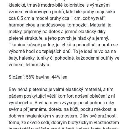
klasické, tmavě modro-bílé koloristice, s výrazným
vzorem vodorovných pruhů, kde bílé pruhy mají šířku
cca 0,5 cm a modré pruhy cca 1 cm, což vytváří
harmonickou a nadčasovou kompozici. Materiál je
měkký, příjemný na dotek a jemně elastický díky
pletené struktuře, a jeho povrch je hladký a jemný.
Tkanina krásně padne, je lehká a pohodlná, a proto se
výborně hodí do teplejších dnů. To je ideální volba na
šaty, halenky, tuniky či pohodlné, každodenní outfity ve
volném, letním stylu.
Složení: 56% bavlna, 44% len
Bavlněná pletenina je velmi elastický materiál, a tím
pádem poskytující větší komfort nošení oblečení z ní
vyrobeného. Bavlna navíc zvyšuje pocit pohodlí díky
svému příjemnému doteku na kůži, pocitu měkkosti a
dobrým hygienickým vlastnostem. Díky své pružnosti,
tomu, že skvěle sedí, dobrým biofyzickým vlastnostem