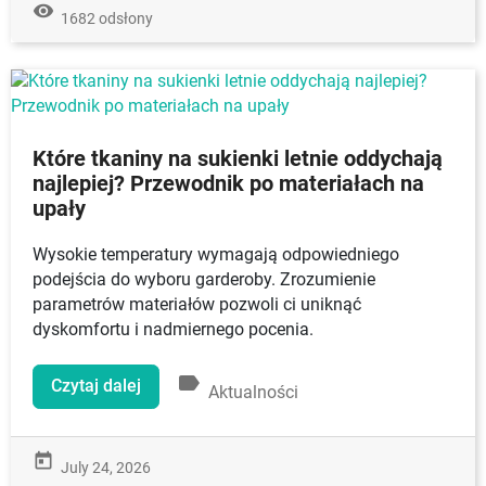
remove_red_eye
1682 odsłony
Które tkaniny na sukienki letnie oddychają
najlepiej? Przewodnik po materiałach na
upały
Wysokie temperatury wymagają odpowiedniego
podejścia do wyboru garderoby. Zrozumienie
parametrów materiałów pozwoli ci uniknąć
dyskomfortu i nadmiernego pocenia.
label
Czytaj dalej
Aktualności
today
July 24, 2026