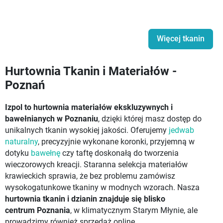
Więcej tkanin
Hurtownia Tkanin i Materiałów -
Poznań
Izpol to hurtownia materiałów ekskluzywnych i
bawełnianych w Poznaniu
, dzięki której masz dostęp do
unikalnych tkanin wysokiej jakości. Oferujemy
jedwab
naturalny
, precyzyjnie wykonane koronki, przyjemną w
dotyku
bawełnę
czy taftę doskonałą do tworzenia
wieczorowych kreacji. Staranna selekcja materiałów
krawieckich sprawia, że bez problemu zamówisz
wysokogatunkowe tkaniny w modnych wzorach. Nasza
hurtownia tkanin i dzianin znajduje się blisko
centrum Poznania
, w klimatycznym Starym Młynie, ale
prowadzimy również sprzedaż online.