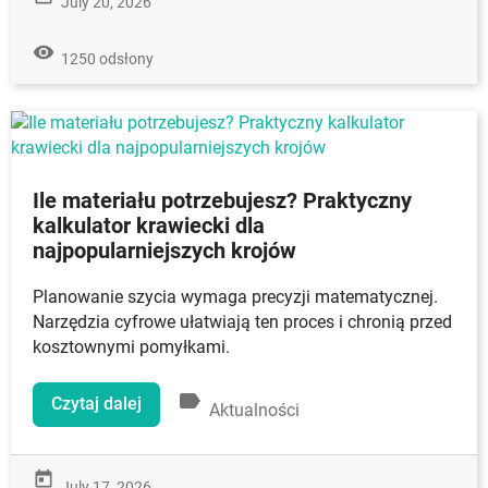
July 20, 2026
remove_red_eye
1250 odsłony
Ile materiału potrzebujesz? Praktyczny
kalkulator krawiecki dla
najpopularniejszych krojów
Planowanie szycia wymaga precyzji matematycznej.
Narzędzia cyfrowe ułatwiają ten proces i chronią przed
kosztownymi pomyłkami.
label
Czytaj dalej
Aktualności
today
July 17, 2026