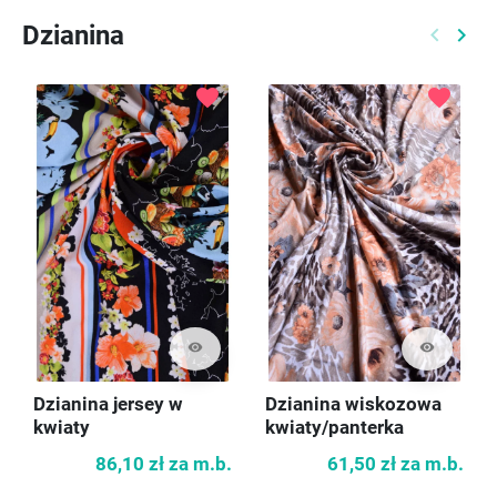
Dzianina
keyboard_arrow_left
keyboard_arrow_right
Poprzed
Nast
favorite
favorite
visibility
visibility
Dzianina jersey w
Dzianina wiskozowa
kwiaty
kwiaty/panterka
86,10 zł
za m.b.
61,50 zł
za m.b.