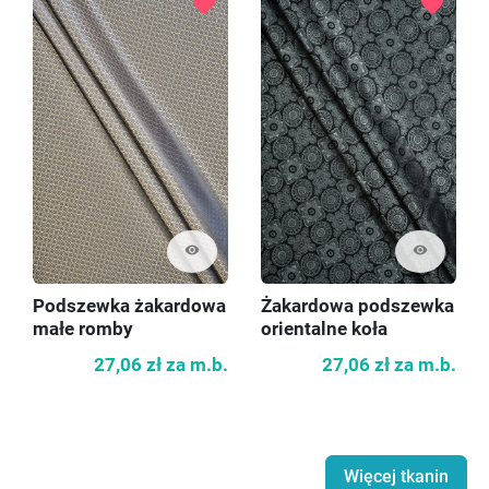
favorite
favorite
visibility
visibility
Podszewka żakardowa
Żakardowa podszewka
małe romby
orientalne koła
27,06 zł
za m.b.
27,06 zł
za m.b.
Więcej tkanin