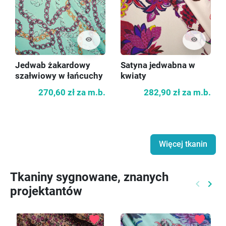
visibility
visibility
Jedwab żakardowy
Satyna jedwabna w
szałwiowy w łańcuchy
kwiaty
270,60 zł
za m.b.
282,90 zł
za m.b.
Więcej tkanin
Tkaniny sygnowane, znanych
keyboard_arrow_left
keyboard_arrow_right
projektantów
Poprzed
Nast
favorite
favorite