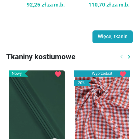
92,25 zł
za m.b.
110,70 zł
za m.b.
Więcej tkanin
Tkaniny kostiumowe
keyboard_arrow_left
keyboard_arrow_right
Poprzed
Nast
favorite
favorite
Nowy
Wyprzedaż!
-20%