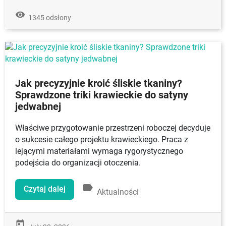
remove_red_eye
1345 odsłony
Jak precyzyjnie kroić śliskie tkaniny?
Sprawdzone triki krawieckie do satyny
jedwabnej
Właściwe przygotowanie przestrzeni roboczej decyduje
o sukcesie całego projektu krawieckiego. Praca z
lejącymi materiałami wymaga rygorystycznego
podejścia do organizacji otoczenia.
label
Czytaj dalej
Aktualności
today