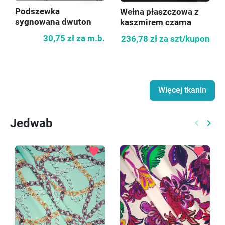
Podszewka
Wełna płaszczowa z
sygnowana dwuton
kaszmirem czarna
KUPON 110cm
30,75 zł
za m.b.
236,78 zł
za szt/kupon
Więcej tkanin
Jedwab
keyboard_arrow_left
keyboard_arrow_right
Poprzed
Nast
favorite
favorite