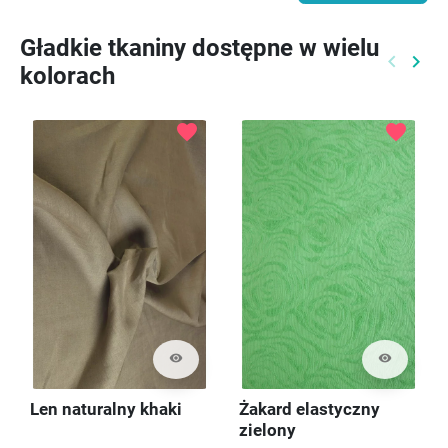
Gładkie tkaniny dostępne w wielu
keyboard_arrow_left
keyboard_arrow_right
kolorach
Poprzed
Nast
favorite
favorite
visibility
visibility
Len naturalny khaki
Żakard elastyczny
zielony