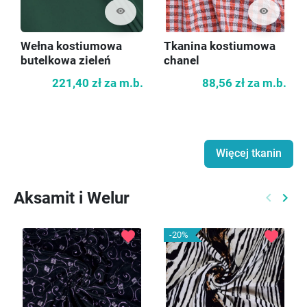
visibility
visibility
Wełna kostiumowa
Tkanina kostiumowa
butelkowa zieleń
chanel
221,40 zł
za m.b.
88,56 zł
za m.b.
Więcej tkanin
Aksamit i Welur
keyboard_arrow_left
keyboard_arrow_right
Poprzed
Nast
favorite
favorite
-20%