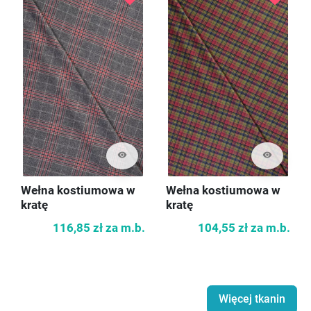
visibility
visibility
Wełna kostiumowa w
Wełna kostiumowa w
kratę
kratę
116,85 zł
za m.b.
104,55 zł
za m.b.
Więcej tkanin