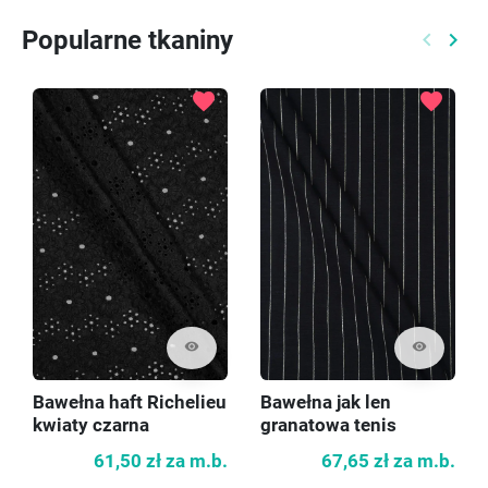
Popularne tkaniny
keyboard_arrow_left
keyboard_arrow_right
Poprzed
Nast
favorite
favorite
visibility
visibility
Bawełna haft Richelieu
Bawełna jak len
kwiaty czarna
granatowa tenis
61,50 zł
za m.b.
67,65 zł
za m.b.