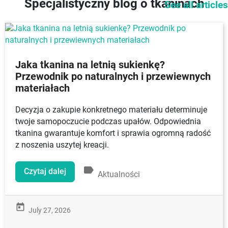
Specjalistyczny blog o tkaninach
See all articles
Jaka tkanina na letnią sukienkę?
Przewodnik po naturalnych i przewiewnych
materiałach
Decyzja o zakupie konkretnego materiału determinuje
twoje samopoczucie podczas upałów. Odpowiednia
tkanina gwarantuje komfort i sprawia ogromną radość
z noszenia uszytej kreacji.
label
Czytaj dalej
Aktualności
today
July 27, 2026