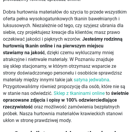
Dobra hurtownia materiałów do szycia to przede wszystkim
oferta pełna wysokogatunkowych tkanin bawełnianych i
luksusowych. Niezależnie od tego, czy szyjesz ubrania dla
siebie, czy projektujesz kreacje dla klientów, masz prawo
oczekiwać jakości i pięknych wzorów.
Jesteśmy rodzinną
hurtownią tkanin online i na pierwszym miejscu
stawiamy
na jakość
, dzięki czemu wykluczamy mniej
atrakcyjne i nietrwałe materiały. W Poznaniu znajduje
się sklep stacjonarny, w którym otrzymasz wsparcie ze
strony doświadczonego personelu i osobiście sprawdzisz
materiały między innymi takie jak
satyna jedwabna
.
Przygotowaliśmy również propozycję dla osób, które nie są
w stanie nas odwiedzić.
Sklep z tkaninami online
to
świetnie
opracowane zdjęcia i opisy w 100% odzwierciedlające
rzeczywistość
oraz możliwość zamówienia bezpłatnych
próbek. Nasza hurtownia materiałów krawieckich stanowi
ukłon w stronę prawdziwej mody.