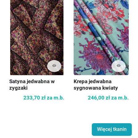
visibility
visibility
Satyna jedwabna w
Krepa jedwabna
zygzaki
sygnowana kwiaty
233,70 zł
za m.b.
246,00 zł
za m.b.
Więcej tkanin