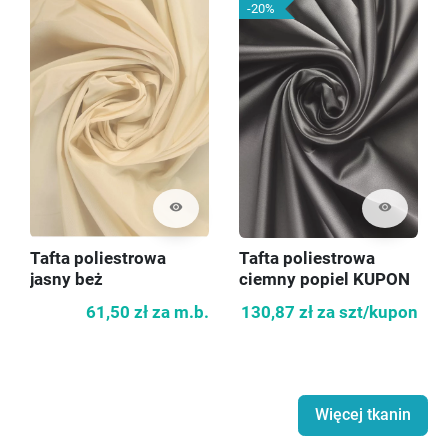
-20%
visibility
visibility
Tafta poliestrowa
Tafta poliestrowa
jasny beż
ciemny popiel KUPON
140cm
61,50 zł
za m.b.
130,87 zł
za szt/kupon
Więcej tkanin