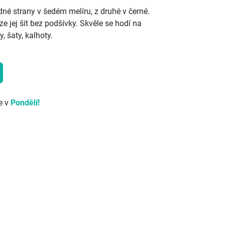
dné strany v šedém melíru, z druhé v černé.
ze jej šít bez podšívky. Skvěle se hodí na
, šaty, kalhoty.
e v
Pondělí!