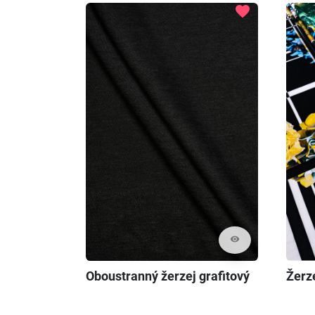
favorite
visibility
Oboustranný žerzej grafitový
Žerz