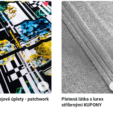
favorite
visibility
ejové úplety - patchwork
Pletená látka s lurex
stříbrnými KUPONY