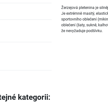
Žerzejová pletenina je siln
Je extrémně masitý, elastick
sportovního oblečení (mikin
oblečení (šaty, sukně, kalho
že nevyžaduje podšívku.
ejné kategorii: