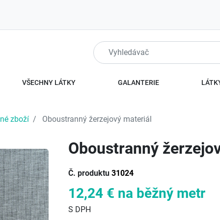
VŠECHNY LÁTKY
GALANTERIE
LÁTKY
ené zboží
Oboustranný žerzejový materiál
Oboustranný žerzejov
Č. produktu
31024
12,24 €
na běžný metr
S DPH