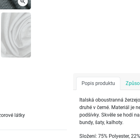
zoom_in
Popis produktu
Způsob
Italská oboustranná žerzejo
druhé v černé. Materiál je ne
podšívky. Skvěle se hodí na
orové látky
bundy, šaty, kalhoty.
Složení: 75% Polyester, 22