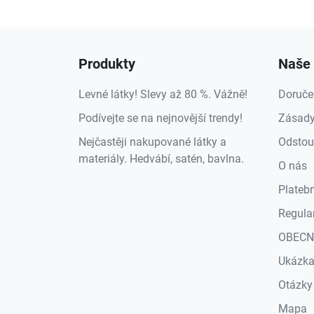
Produkty
Naše 
Levné látky! Slevy až 80 %. Vážně!
Doruče
Podívejte se na nejnovější trendy!
Zásady
Nejčastěji nakupované látky a
Odstou
materiály. Hedvábí, satén, bavlna.
O nás
Plateb
Regula
OBECN
Ukázk
Otázky
Mapa