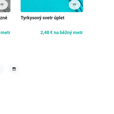
visibility
visibility
ůzné
Tyrkysový svetr úplet
Viskózový
modrá
 metr
2,48 €
na běžný metr
acebook
Instagram