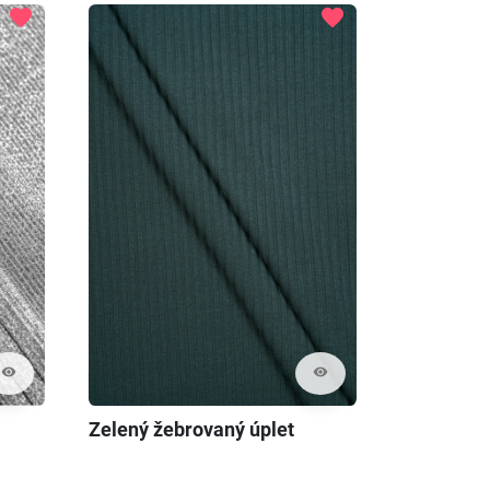
favorite
favorite
visibility
visibility
Zelený žebrovaný úplet