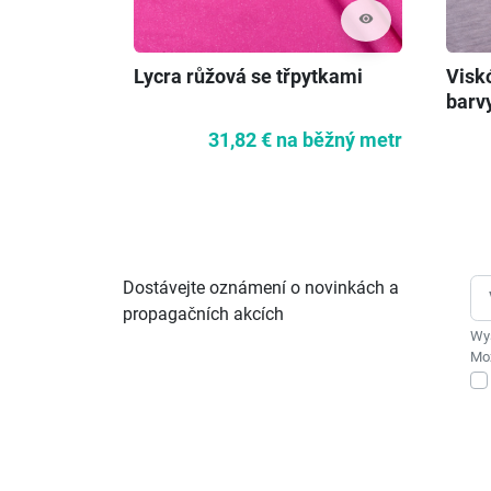
visibility
Lycra růžová se třpytkami
Visk
barv
31,82 €
na běžný metr
Dostávejte oznámení o novinkách a
propagačních akcích
Wys
Moż