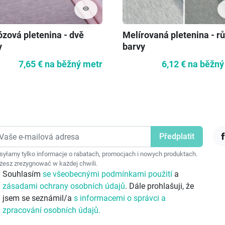
visibility
ózová pletenina - dvě
Melírovaná pletenina - r
y
barvy
7,65 €
na běžný metr
6,12 €
na běžný
F
yłamy tylko informacje o rabatach, promocjach i nowych produktach.
esz zrezygnować w każdej chwili.
Souhlasím
se všeobecnými podmínkami použití
a
zásadami ochrany osobních údajů
. Dále prohlašuji, že
jsem se seznámil/a
s informacemi o správci a
zpracování osobních údajů.