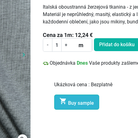
Italská oboustranná žerzejová tkanina - z je
Materiál je neprůhledný, masitý, elastický a l
každodenní oblečení, jako jsou mikiny, bundy
Cena za
1
m:
12,24
€
Přidat do košíku
m
-
+
keyboard_arrow_right
Další
Objednávka
Dnes
Vaše produkty zašlem
Ukázková cena :
Bezplatně

Buy sample