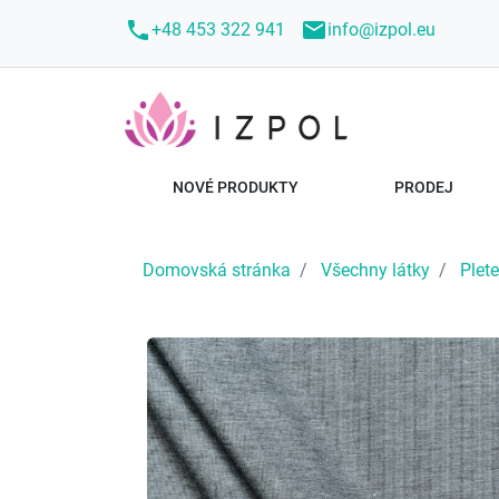
call
mail
+48 453 322 941
info@izpol.eu
NOVÉ PRODUKTY
PRODEJ
Domovská stránka
Všechny látky
Plet