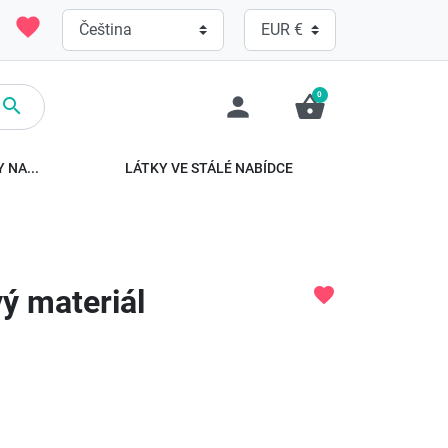
favorite
0
person
shopping_basket

 NA...
LÁTKY VE STÁLÉ NABÍDCE
ý materiál
favorite