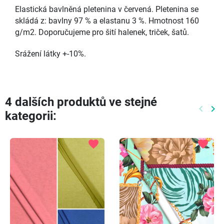
Elastická bavlněná pletenina v červená. Pletenina se
skládá z: bavlny 97 % a elastanu 3 %. Hmotnost 160
g/m2. Doporučujeme pro šití halenek, triček, šatů.
Srážení látky +-10%.
4 dalších produktů ve stejné
keyboard_arrow_left
keyboard_arrow_right
kategorii:
Předch
Dal
favorite
favorite