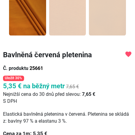
Bavlněná červená pletenina
favorite
Č. produktu
25661
Uložit 30%
5,35 €
na běžný metr
7,65 €
Nejnižší cena do 30 dnů před slevou:
7,65 €
S DPH
Elastická bavlněná pletenina v červená. Pletenina se skládá
z: bavlny 97 % a elastanu 3 %.
Cena za
1
m:
5,35
€