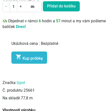
Přidat do košíku
-
+
m
Objednat v rámci
6
hodin a
57
minut a my vám pošleme
balíček
Dnes!
Ukázková cena :
Bezplatně

Kup próbkę
Značka
Izpol
Č. produktu
25661
Na skladě
77,8 m
Vlastnosti výrobku