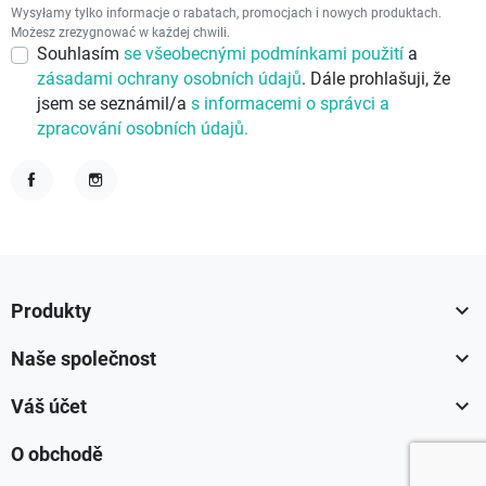
Wysyłamy tylko informacje o rabatach, promocjach i nowych produktach.
Możesz zrezygnować w każdej chwili.
Souhlasím
se všeobecnými podmínkami použití
a
zásadami ochrany osobních údajů
. Dále prohlašuji, že
jsem se seznámil/a
s informacemi o správci a
zpracování osobních údajů.
Facebook
Instagram

Produkty

Naše společnost

Váš účet

O obchodě