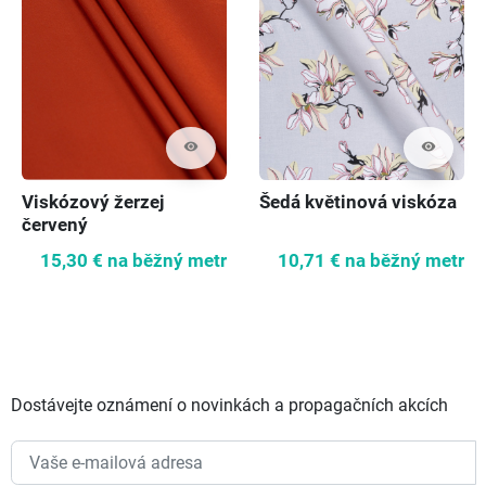
visibility
visibility
Viskózový žerzej
Šedá květinová viskóza
červený
15,30 €
na běžný metr
10,71 €
na běžný metr
Dostávejte oznámení o novinkách a propagačních akcích