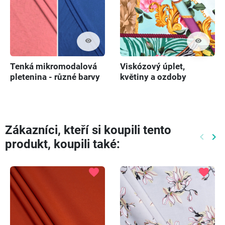
visibility
visibility
Tenká mikromodalová
Viskózový úplet,
pletenina - různé barvy
květiny a ozdoby
Zákazníci, kteří si koupili tento
keyboard_arrow_left
keyboard_arrow_right
produkt, koupili také:
Předch
Dal
favorite
favorite