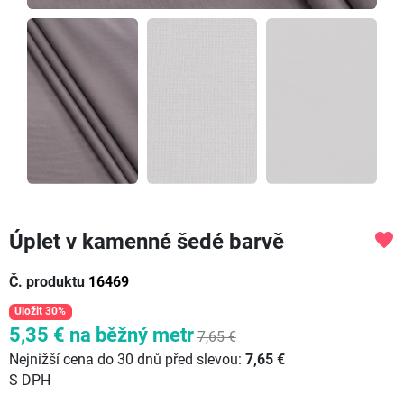
Úplet v kamenné šedé barvě
favorite
Č. produktu
16469
Uložit 30%
5,35 €
na běžný metr
7,65 €
Nejnižší cena do 30 dnů před slevou:
7,65 €
S DPH