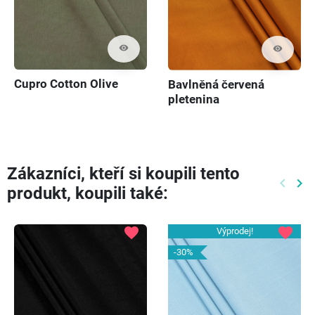
visibility
visibility
Cupro Cotton Olive
Bavlněná červená
pletenina
Zákazníci, kteří si koupili tento
keyboard_arrow_left
keyboard_arrow_right
produkt, koupili také:
Předch
Dal
favorite
favorite
Výprodej!
-30%