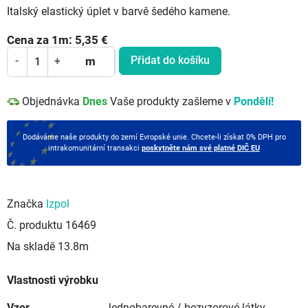
Italský elastický úplet v barvě šedého kamene.
Cena za
1
m:
5,35
€
Přidat do košíku
-
+
m
Objednávka
Dnes
Vaše produkty zašleme v
Pondělí!
Dodáváme naše produkty do zemí Evropské unie. Chcete-li získat 0% DPH pro
intrakomunitární transakci
poskytněte nám své platné DIČ EU
Značka
Izpol
Č. produktu
16469
Na skladě
13.8m
Vlastnosti výrobku
Vzor
Jednobarevné / bezvzorové látky