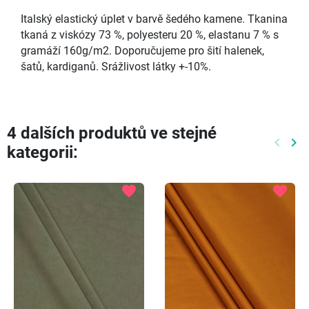
Italský elastický úplet v barvě šedého kamene. Tkanina
tkaná z viskózy 73 %, polyesteru 20 %, elastanu 7 % s
gramáží 160g/m2. Doporučujeme pro šití halenek,
šatů, kardiganů. Srážlivost látky +-10%.
4 dalších produktů ve stejné
keyboard_arrow_left
keyboard_arrow_right
kategorii:
Předch
Dal
favorite
favorite