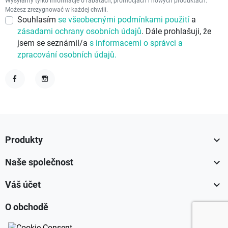
Wysyłamy tylko informacje o rabatach, promocjach i nowych produktach.
Możesz zrezygnować w każdej chwili.
Souhlasím
se všeobecnými podmínkami použití
a
zásadami ochrany osobních údajů
. Dále prohlašuji, že
jsem se seznámil/a
s informacemi o správci a
zpracování osobních údajů.
Facebook
Instagram

Produkty

Naše společnost

Váš účet

O obchodě