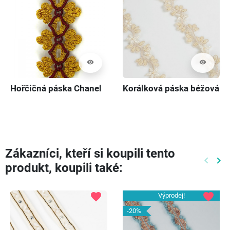
visibility
visibility
Hořčičná páska Chanel
Korálková páska béžová
Zákazníci, kteří si koupili tento
keyboard_arrow_left
keyboard_arrow_right
produkt, koupili také:
Předch
Dal
favorite
favorite
Výprodej!
-20%