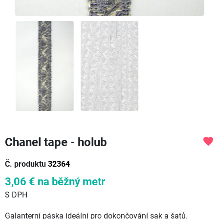
Chanel tape - holub
favorite
Č. produktu
32364
3,06 €
na běžný metr
S DPH
Galanterní páska ideální pro dokončování sak a šatů.