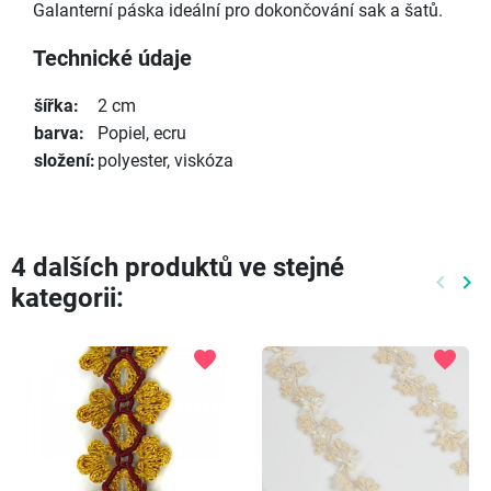
Galanterní páska ideální pro dokončování sak a šatů.
Technické údaje
šířka:
2 cm
barva:
Popiel, ecru
složení:
polyester, viskóza
4 dalších produktů ve stejné
keyboard_arrow_left
keyboard_arrow_right
kategorii:
Předch
Dal
favorite
favorite