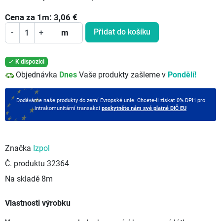
Cena za
1
m:
3,06
€
Přidat do košíku
-
+
m
K dispozici

Objednávka
Dnes
Vaše produkty zašleme v
Pondělí!
Dodáváme naše produkty do zemí Evropské unie. Chcete-li získat 0% DPH pro
intrakomunitární transakci
poskytněte nám své platné DIČ EU
Značka
Izpol
Č. produktu
32364
Na skladě
8m
Vlastnosti výrobku