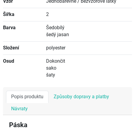
Vzor
Jednobarevné / bezvzorové látky
Šířka
2
Barva
Šedobílý
šedý jasan
Složení
polyester
Osud
Dokončit
sako
šaty
Popis produktu
Způsoby dopravy a platby
Návraty
Páska