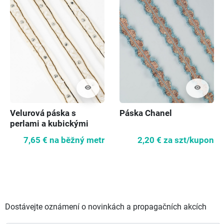
visibility
visibility
Velurová páska s
Páska Chanel
perlami a kubickými
zirkony
7,65 €
na běžný metr
2,20 €
za szt/kupon
Dostávejte oznámení o novinkách a propagačních akcích