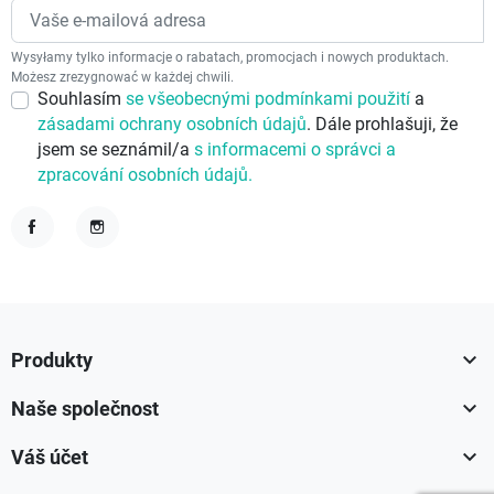
Wysyłamy tylko informacje o rabatach, promocjach i nowych produktach.
Możesz zrezygnować w każdej chwili.
Souhlasím
se všeobecnými podmínkami použití
a
zásadami ochrany osobních údajů
. Dále prohlašuji, že
jsem se seznámil/a
s informacemi o správci a
zpracování osobních údajů.
Facebook
Instagram

Produkty

Naše společnost

Váš účet