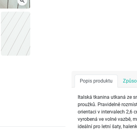
zoom_in
Popis produktu
Způsob
Italská tkanina utkaná ze s
proužků. Pravidelně rozmís
orientaci v intervalech 2,6
vyrobená ve volné vazbě, 
ideální pro letní šaty, halen