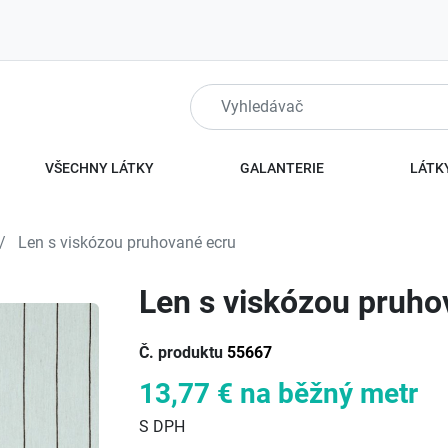
VŠECHNY LÁTKY
GALANTERIE
LÁTKY
Len s viskózou pruhované ecru
Len s viskózou pruho
Č. produktu
55667
13,77 €
na běžný metr
S DPH