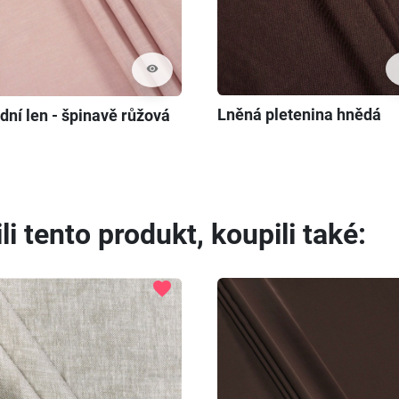
visibility
Lněná pletenina hnědá
dní len - špinavě růžová
li tento produkt, koupili také:
favorite