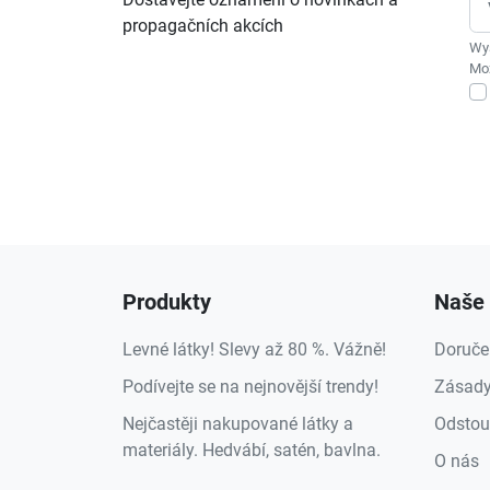
propagačních akcích
Wys
Moż
Produkty
Naše 
Levné látky! Slevy až 80 %. Vážně!
Doruče
Podívejte se na nejnovější trendy!
Zásady
Nejčastěji nakupované látky a
Odstou
materiály. Hedvábí, satén, bavlna.
O nás