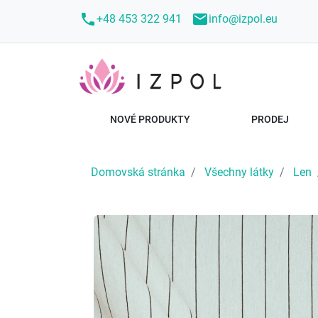
call
mail
+48 453 322 941
info@izpol.eu
NOVÉ PRODUKTY
PRODEJ
Domovská stránka
Všechny látky
Len