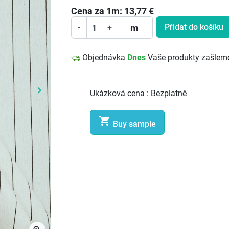
Cena za
1
m:
13,77
€
Přidat do košíku
m
-
+
Objednávka
Dnes
Vaše produkty zašlem
keyboard_arrow_right
Ukázková cena :
Bezplatně
Další

Buy sample