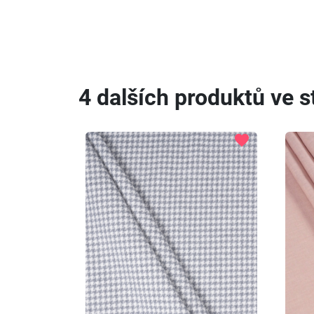
4 dalších produktů ve st
favorite