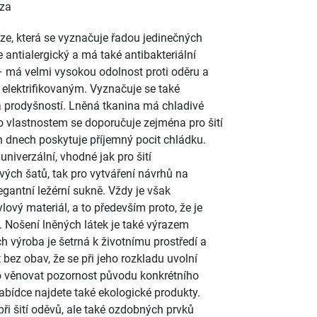
óza
říze, která se vyznačuje řadou jedinečných
e antialergický a má také antibakteriální
 – má velmi vysokou odolnost proti oděru a
 elektrifikovaným. Vyznačuje se také
a prodyšností. Lněná tkanina má chladivé
to vlastnostem se doporučuje zejména pro šití
h dnech poskytuje příjemný pocit chládku.
univerzální, vhodné jak pro šití
vých šatů, tak pro vytváření návrhů na
egantní ležérní sukně. Vždy je však
lový materiál, a to především proto, že je
. Nošení lněných látek je také výrazem
ch výroba je šetrná k životnímu prostředí a
 bez obav, že se při jeho rozkladu uvolní
a to věnovat pozornost původu konkrétního
abídce najdete také ekologické produkty.
při šití oděvů, ale také ozdobných prvků