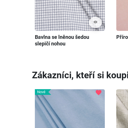
visibility
Bavlna se lněnou šedou
Příro
slepičí nohou
Zákazníci, kteří si koupi
favorite
Nové