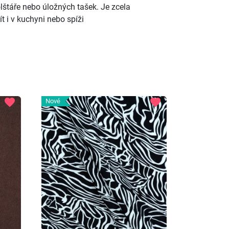
olštáře nebo úložných tašek. Je zcela
ít i v kuchyni nebo spíži
favorite
favorite
Nové