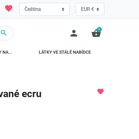
favorite
0
person
shopping_basket

 NA...
LÁTKY VE STÁLÉ NABÍDCE
vané ecru
favorite