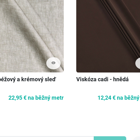
visibility
béžový a krémový sleď
Viskóza cadi - hnědá
22,95 €
na běžný metr
12,24 €
na běžný