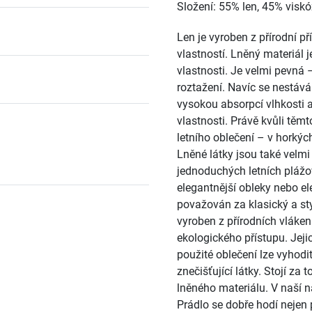
Složení: 55% len, 45% visk
Len je vyroben z přírodní p
vlastností. Lněný materiál j
vlastnosti. Je velmi pevná
roztažení. Navíc se nestává
vysokou absorpcí vlhkosti 
vlastnosti. Právě kvůli těm
letního oblečení – v horkýc
Lněné látky jsou také velmi 
jednoduchých letních plážo
elegantnější obleky nebo el
považován za klasický a sty
vyroben z přírodních vláken
ekologického přístupu. Jeji
použité oblečení lze vyhodit
znečišťující látky. Stojí z
lněného materiálu. V naší n
Prádlo se dobře hodí nejen 