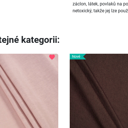
záclon, látek, povlaků na p
netoxický, takže jej lze použ
ejné kategorii:
favorite
Nové