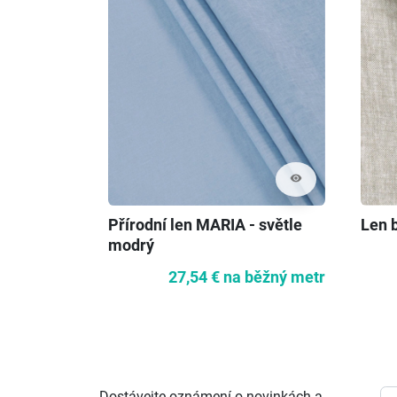
visibility
Přírodní len MARIA - světle
Len 
modrý
27,54 €
na běžný metr
Dostávejte oznámení o novinkách a