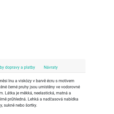
y dopravy a platby
Návraty
měsi lnu a viskózy v barvě écru s motivem
těné černé pruhy jsou umístěny ve vodorovné
 cm. Látka je měkká, neelastická, matná a
mírně průhledná. Lehká a nadčasová nabídka
ky, sukně nebo šortky.