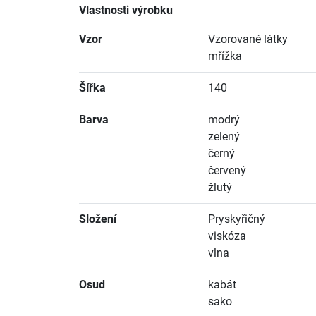
Vlastnosti výrobku
Vzor
Vzorované látky
mřížka
Šířka
140
Barva
modrý
zelený
černý
červený
žlutý
Složení
Pryskyřičný
viskóza
vlna
Osud
kabát
sako