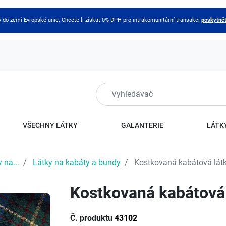
do zemí Evropské unie. Chcete-li získat 0% DPH pro intrakomunitární transakci
poskytnět
VŠECHNY LÁTKY
GALANTERIE
LÁTKY
 na...
Látky na kabáty a bundy
Kostkovaná kabátová lát
Kostkovaná kabátová 
Č. produktu
43102