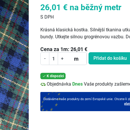
26,01 €
na běžný metr
S DPH
Krásná klasická kostka. Silnější tkanina ut
bundy. Utkejte silnou grogrénovou vazbu. D
Cena za
1
m:
26,01
€
Přidat do košíku
m
-
+
K dispozici

keyboard_arrow_right
Další
Objednávka
Dnes
Vaše produkty zašlem
Dodáváme naše produkty do zemí Evropské unie. Chcete-li z
pla