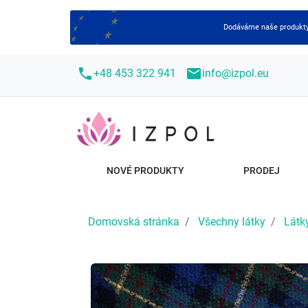
Dodáváme naše produkty 
call
mail
+48 453 322 941
info@izpol.eu
NOVÉ PRODUKTY
PRODEJ
Domovská stránka
Všechny látky
Látky