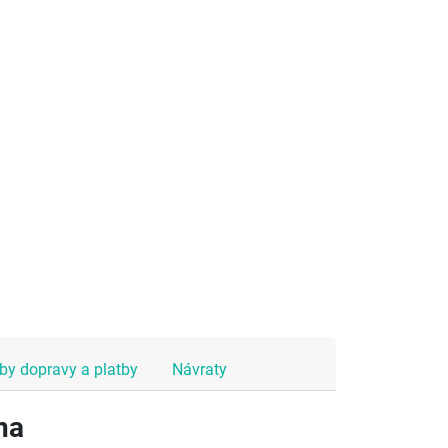
y dopravy a platby
Návraty
na