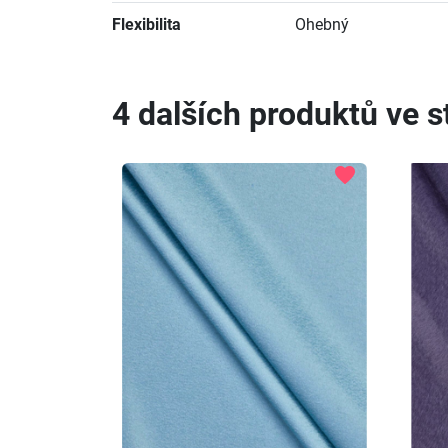
Flexibilita
Ohebný
4 dalších produktů ve st
favorite