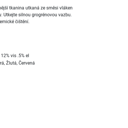
nější tkanina utkaná ze směsi vláken
. Utkejte silnou grogrénovou vazbu.
mické čištění.
 12% vis .5% el
rá, Žlutá, Červená