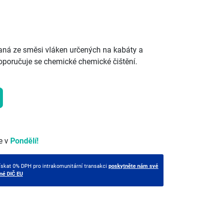
kaná ze směsi vláken určených na kabáty a
oporučuje se chemické chemické čištění.
e v
Pondělí!
ískat 0% DPH pro intrakomunitární transakci
poskytněte nám své
tné DIČ EU