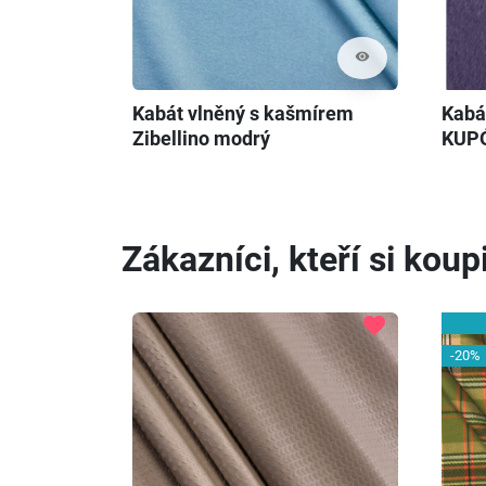
visibility
Kabát vlněný s kašmírem
Kabát
Zibellino modrý
KUP
Zákazníci, kteří si koupi
favorite
-20%