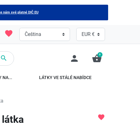
e nám své platné DIČ EU
favorite
0
person
shopping_basket

 NA...
LÁTKY VE STÁLÉ NABÍDCE
ka
látka
favorite