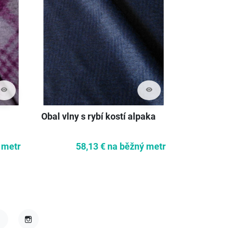
visibility
visibility
Obal vlny s rybí kostí alpaka
 metr
58,13 €
na běžný metr