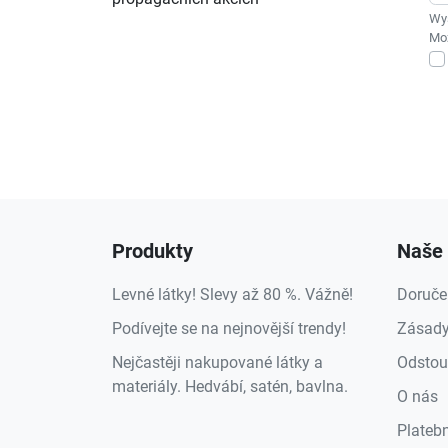
Wys
Moż
Produkty
Naše 
Levné látky! Slevy až 80 %. Vážně!
Doruče
Podívejte se na nejnovější trendy!
Zásady
Nejčastěji nakupované látky a
Odstou
materiály. Hedvábí, satén, bavlna.
O nás
Plateb