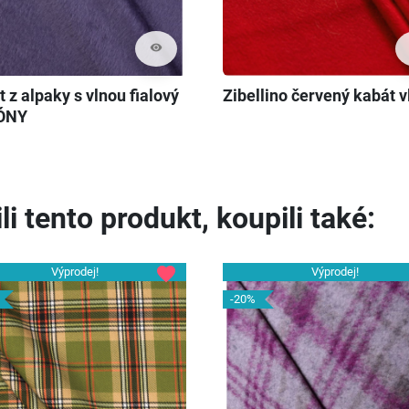
visibility
 z alpaky s vlnou fialový
Zibellino červený kabát v
ÓNY
li tento produkt, koupili také:
favorite
Výprodej!
Výprodej!
-20%