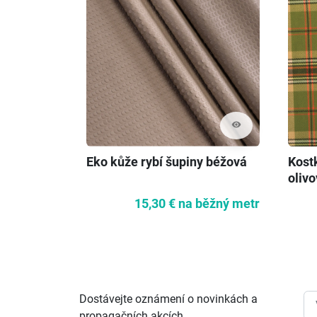
visibility
Eko kůže rybí šupiny béžová
Kost
oliv
15,30 €
na běžný metr
Dostávejte oznámení o novinkách a
propagačních akcích