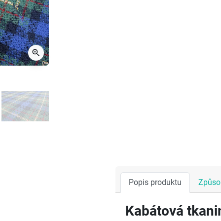
zoom_in
Popis produktu
Způsob
Kabátová tkani