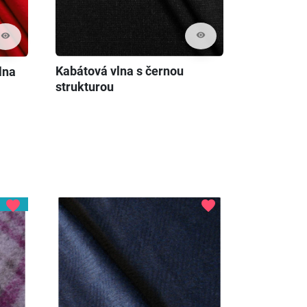
visibility
visibility
Kabátová vlna s černou
lna
strukturou
favorite
favorite