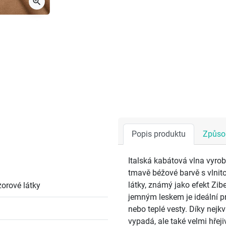
zoom_in
Popis produktu
Způsob
Italská kabátová vlna vyro
tmavě béžové barvě s vlnito
látky, známý jako efekt Zib
orové látky
jemným leskem je ideální p
nebo teplé vesty. Díky nejkv
vypadá, ale také velmi hřejivá