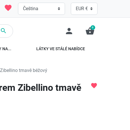
favorite
0
person
shopping_basket

 NA...
LÁTKY VE STÁLÉ NABÍDCE
Zibellino tmavě béžový
rem Zibellino tmavě
favorite