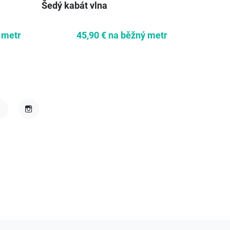
Šedý kabát vlna
Podpisová
šedá
 metr
45,90 €
na běžný metr
1
acebook
Instagram