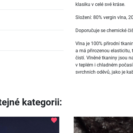
klasiku v celé své kráse.
Složení: 80% vergin vlna, 
Doporučuje se chemické čiš
Vlna je 100% přírodní tkani
a má přirozenou elasticitu,
čistí. Vlněné tkaniny jsou 
v teplém i chladném počasí. 
svrchních oděvů, jako je ka
ejné kategorii:
favorite