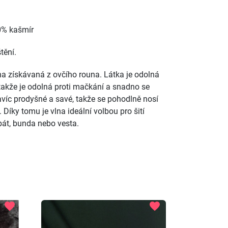
20% kašmír
tění.
na získávaná z ovčího rouna. Látka je odolná
 takže je odolná proti mačkání a snadno se
navíc prodyšné a savé, takže se pohodlně nosí
Díky tomu je vlna ideální volbou pro šití
bát, bunda nebo vesta.
favorite
favorite