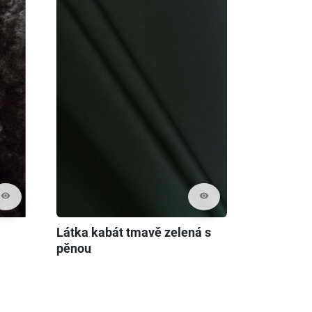
visibility
visibility
Látka kabát tmavě zelená s
pěnou