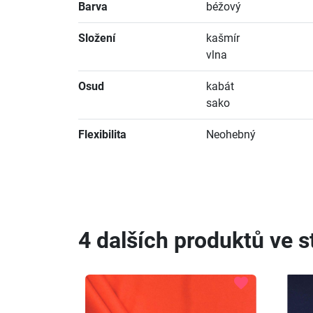
Barva
béžový
Složení
kašmír
vlna
Osud
kabát
sako
Flexibilita
Neohebný
4 dalších produktů ve st
favorite