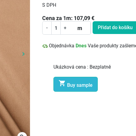
S DPH
Cena za
1
m:
107,09
€
Přidat do košíku
m
-
+
Objednávka
Dnes
Vaše produkty zašlem
keyboard_arrow_right
Další
Ukázková cena :
Bezplatně

Buy sample