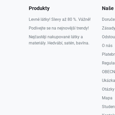
Produkty
Naše 
Levné látky! Slevy až 80 %. Vážně!
Doruče
Podívejte se na nejnovější trendy!
Zásady
Nejčastěji nakupované látky a
Odstou
materiály. Hedvábí, satén, bavlna.
O nás
Plateb
Regula
OBECN
Ukázk
Otázky
Mapa
Studen