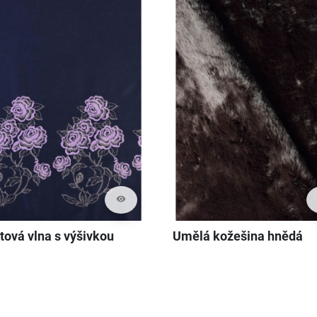
visibility
tová vlna s výšivkou
Umělá kožešina hnědá