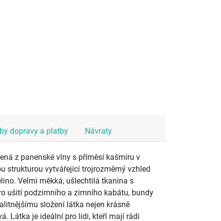
y dopravy a platby
Návraty
bená z panenské vlny s příměsí kašmíru v
u strukturou vytvářející trojrozměrný vzhled
elino. Velmi měkká, ušlechtilá tkanina s
ro ušití podzimního a zimního kabátu, bundy
alitnějšímu složení látka nejen krásně
. Látka je ideální pro lidi, kteří mají rádi