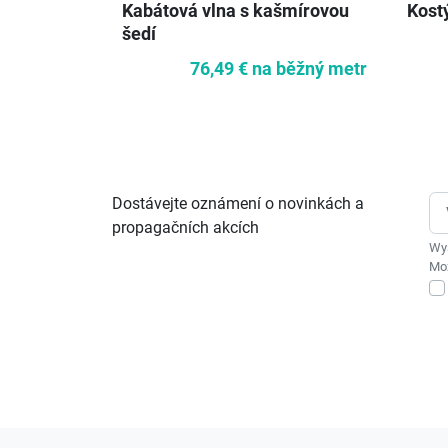
Kabátová vlna s kašmírovou
Kost
šedí
76,49 €
na běžný metr
Dostávejte oznámení o novinkách a
propagačních akcích
Wys
Moż