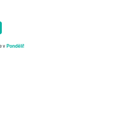
e v
Pondělí!