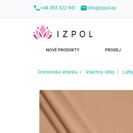
call
mail
+48 453 322 941
info@izpol.eu
NOVÉ PRODUKTY
PRODEJ
Domovská stránka
Všechny látky
Látky