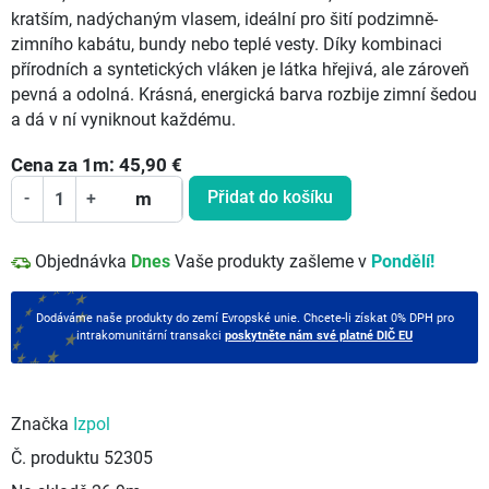
kratším, nadýchaným vlasem, ideální pro šití podzimně-
zimního kabátu, bundy nebo teplé vesty. Díky kombinaci
přírodních a syntetických vláken je látka hřejivá, ale zároveň
pevná a odolná. Krásná, energická barva rozbije zimní šedou
a dá v ní vyniknout každému.
Cena za
1
m:
45,90
€
Přidat do košíku
-
+
m
Objednávka
Dnes
Vaše produkty zašleme v
Pondělí!
Dodáváme naše produkty do zemí Evropské unie. Chcete-li získat 0% DPH pro
intrakomunitární transakci
poskytněte nám své platné DIČ EU
Značka
Izpol
Č. produktu
52305