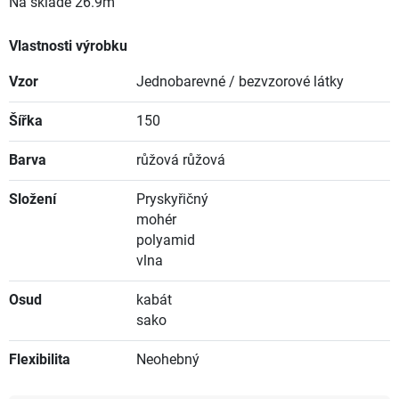
Na skladě
26.9m
Vlastnosti výrobku
Vzor
Jednobarevné / bezvzorové látky
Šířka
150
Barva
růžová růžová
Složení
Pryskyřičný
mohér
polyamid
vlna
Osud
kabát
sako
Flexibilita
Neohebný