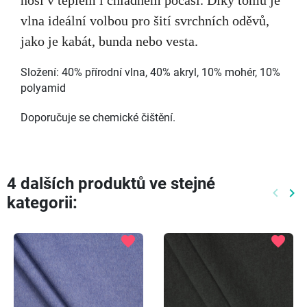
nosí v teplém i chladném počasí. Díky tomu je
vlna ideální volbou pro šití svrchních oděvů,
jako je kabát, bunda nebo vesta.
Složení: 40% přírodní vlna, 40% akryl, 10% mohér, 10%
polyamid
Doporučuje se chemické čištění.
4 dalších produktů ve stejné
keyboard_arrow_left
keyboard_arrow_right
kategorii:
Předch
Dal
favorite
favorite