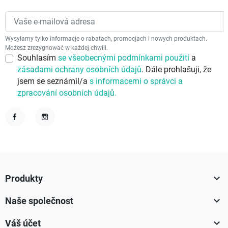
Wysyłamy tylko informacje o rabatach, promocjach i nowych produktach.
Możesz zrezygnować w każdej chwili.
Souhlasím
se všeobecnými podmínkami použití
a
zásadami ochrany osobních údajů
. Dále prohlašuji, že
jsem se seznámil/a
s informacemi o správci a
zpracování osobních údajů.
Facebook
Instagram

Produkty

Naše společnost

Váš účet