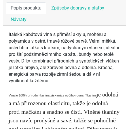
Popis produktu
Způsoby dopravy a platby
Návraty
Italská kabátová vlna s příměsí akrylu, mohéru a
polyamidu v ostré, tmavě růžové barvě. Velmi měkká,
ušlechtilá látka s kratším, nadýchaným vlasem, ideální
pro šití podzimně-zimního kabátu, bundy nebo teplé
vesty. Díky kombinaci přírodních a syntetických vláken
je látka hřejivá, ale zároveň pevná a odolná. Krásná,
energická barva rozbije zimní šedou a dá v ní
vyniknout každému.
je odolná
Vlna je 100% přírodní tkanina získaná z ovčího rouna. Tkanina
a má přirozenou elasticitu, takže je odolná
proti mačkání a snadno se čistí. Vlněné tkaniny
jsou navíc prodyšné a savé, takže se pohodlně