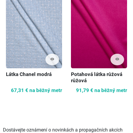
visibility
visibility
Látka Chanel modrá
Potahová látka růžová
růžová
67,31 €
na běžný metr
91,79 €
na běžný metr
Dostávejte oznámení o novinkách a propagačních akcích