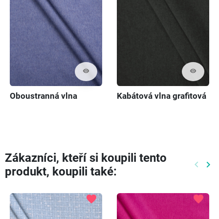
visibility
visibility
Oboustranná vlna
Kabátová vlna grafitová
Zákazníci, kteří si koupili tento
keyboard_arrow_left
keyboard_arrow_right
produkt, koupili také:
Předch
Dal
favorite
favorite