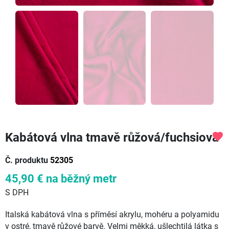
Kabátová vlna tmavě růžová/fuchsiová
favorite
Č. produktu
52305
45,90 €
na běžný metr
S DPH
Italská kabátová vlna s příměsí akrylu, mohéru a polyamidu
v ostré, tmavě růžové barvě. Velmi měkká, ušlechtilá látka s