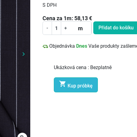
S DPH
Cena za
1
m:
58,13
€
Přidat do košíku
m
-
+
Objednávka
Dnes
Vaše produkty zašlem
keyboard_arrow_right
Další
Ukázková cena :
Bezplatně

Kup próbkę