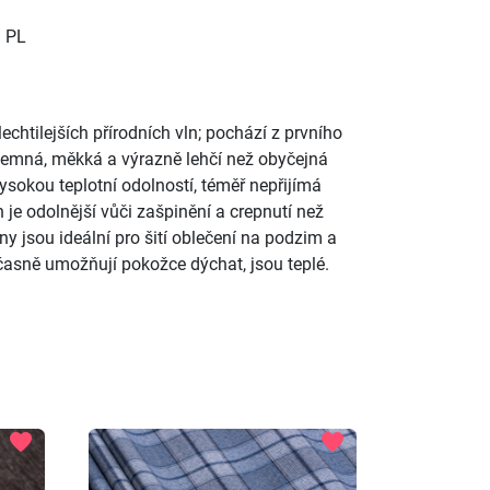
% PL
lechtilejších přírodních vln; pochází z prvního
mi jemná, měkká a výrazně lehčí než obyčejná
ysokou teplotní odolností, téměř nepřijímá
 je odolnější vůči zašpinění a crepnutí než
ny jsou ideální pro šití oblečení na podzim a
časně umožňují pokožce dýchat, jsou teplé.
favorite
favorite