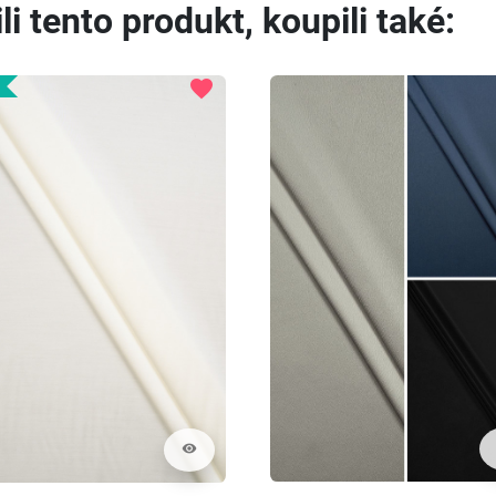
li tento produkt, koupili také:
favorite
visibility