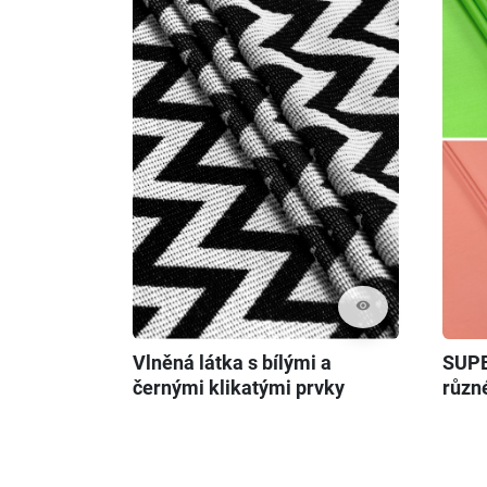
visibility
Vlněná látka s bílými a
SUPE
černými klikatými prvky
různ