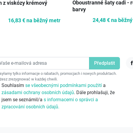
Oboustranné šaty cadi - 
n z viskózy krémový
barvy
24,48 €
na běžný
16,83 €
na běžný metr
F
yłamy tylko informacje o rabatach, promocjach i nowych produktach.
esz zrezygnować w każdej chwili.
Souhlasím
se všeobecnými podmínkami použití
a
zásadami ochrany osobních údajů
. Dále prohlašuji, že
jsem se seznámil/a
s informacemi o správci a
zpracování osobních údajů.