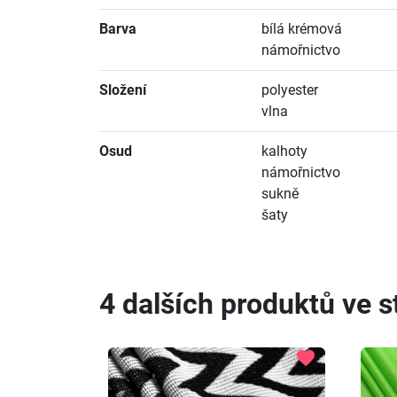
Barva
bílá krémová
námořnictvo
Složení
polyester
vlna
Osud
kalhoty
námořnictvo
sukně
šaty
4 dalších produktů ve st
favorite