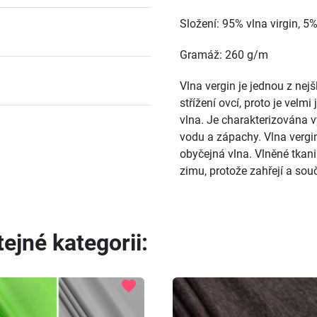
Složení: 95% vlna virgin, 5
Gramáž: 260 g/m
Vlna vergin je jednou z nejš
střížení ovcí, proto je vel
vlna. Je charakterizována v
vodu a zápachy. Vlna vergin
obyčejná vlna. Vlněné tkani
zimu, protože zahřejí a sou
ejné kategorii:
favorite