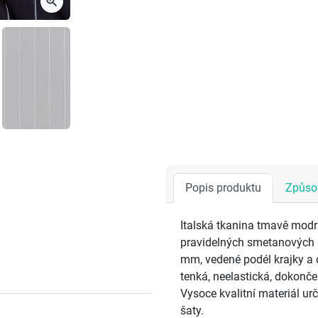
zoom_in
Popis produktu
Způsob
Italská tkanina tmavě modrá
pravidelných smetanových p
mm, vedené podél krajky a 
tenká, neelastická, dokonč
Vysoce kvalitní materiál ur
šaty.