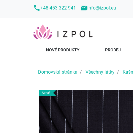
call
mail
+48 453 322 941
info@izpol.eu
NOVÉ PRODUKTY
PRODEJ
Domovská stránka
Všechny látky
Kašm
Nové