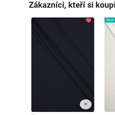
Zákazníci, kteří si koupi
favorite
Nové
visibility