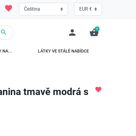
favorite
0
person
shopping_basket

 NA...
LÁTKY VE STÁLÉ NABÍDCE
anina tmavě modrá s
favorite