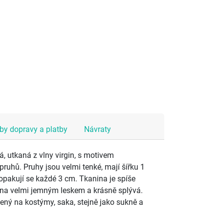
y dopravy a platby
Návraty
, utkaná z vlny virgin, s motivem
ruhů. Pruhy jsou velmi tenké, mají šířku 1
opakují se každé 3 cm. Tkanina je spíše
ena velmi jemným leskem a krásně splývá.
čený na kostýmy, saka, stejně jako sukně a