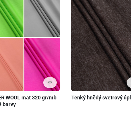
visibility
R WOOL mat 320 gr/mb
Tenký hnědý svetrový úpl
é barvy