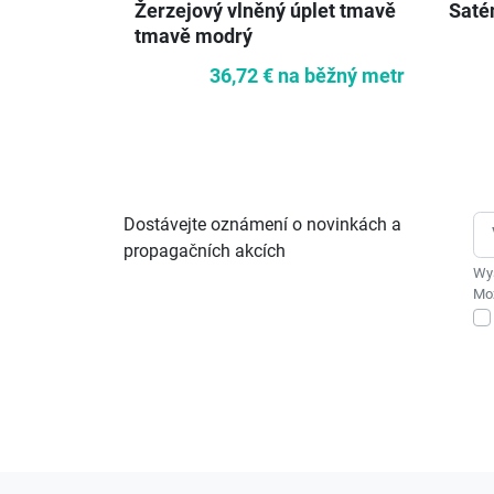
Žerzejový vlněný úplet tmavě
Saté
tmavě modrý
36,72 €
na běžný metr
Dostávejte oznámení o novinkách a
propagačních akcích
Wys
Moż