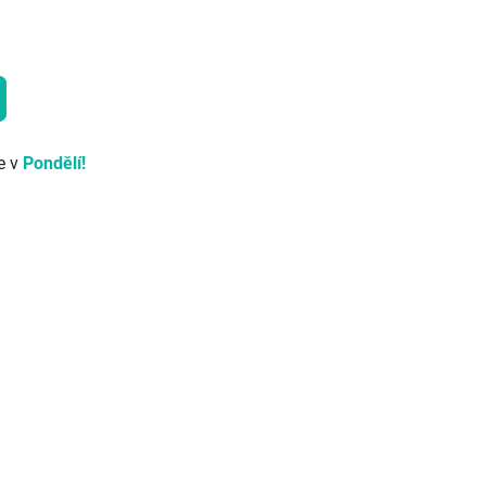
e v
Pondělí!