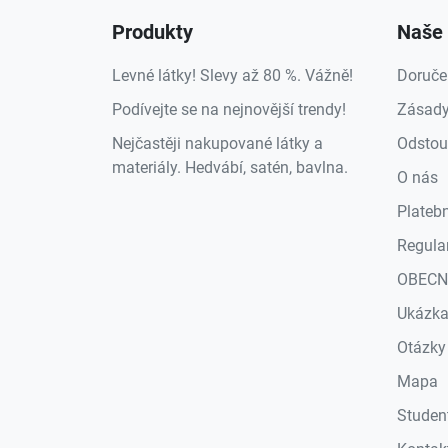
Produkty
Naše 
Levné látky! Slevy až 80 %. Vážně!
Doruče
Podívejte se na nejnovější trendy!
Zásady
Nejčastěji nakupované látky a
Odstou
materiály. Hedvábí, satén, bavlna.
O nás
Plateb
Regula
OBECN
Ukázk
Otázky
Mapa
Studen