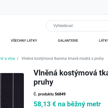
VŠECHNY LÁTKY
GALANTERIE
LÁTKY
ír a vlna
Vlněná kostýmová tkanina tmavě modrá s pruhy
Vlněná kostýmová tk
pruhy
Č. produktu
56849
58,13 €
na běžný metr