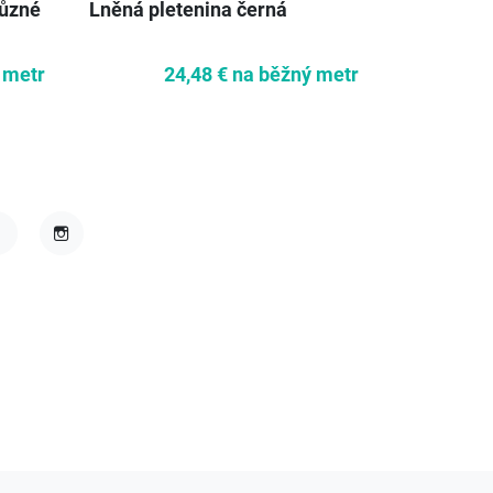
různé
Lněná pletenina černá
Kostýmov
námořnic
 metr
24,48 €
na běžný metr
1
acebook
Instagram