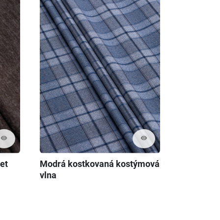
visibility
visibility
et
Modrá kostkovaná kostýmová
vlna