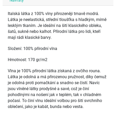
Návraty
Italská látka z 100% vlny přirozeněji tmavě modrá.
Látka je neelastická, střední tloušťka s hladkým, mírně
lesklým tkaním. Je ideální na šití klasického obleku,
šatů, sukně nebo kalhot. Přírodní látka pro lidi, kteří
mají rádi klasické barvy.
Složení: 100% přírodní vlna
Hmotnost: 170 gr/m2
Vlna je 100% přírodní látka získaná z ovčího rouna.
Látka je odolná a má přirozenou pružnost, díky čemuž
je odolná proti pomačkání a snadno se čistí. Navíc
jsou vlněné látky prodyšné a savé, což je činí
pohodlnými na nošení jak v teplém, tak v chladném
počasí. To činí vlnu ideální volbou pro šití svrchního
oblečení, jako je kabát, bunda nebo vesta.