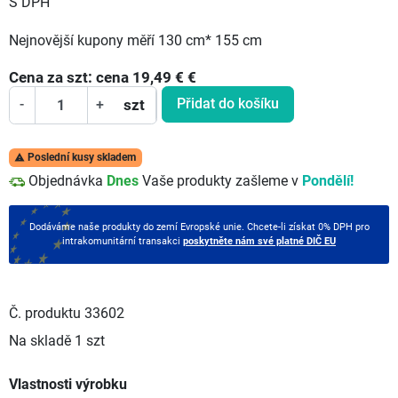
S DPH
Nejnovější kupony měří 130 cm* 155 cm
Cena za
szt:
cena 19,49 €
€
Přidat do košíku
-
+
szt
Poslední kusy skladem

Objednávka
Dnes
Vaše produkty zašleme v
Pondělí!
Dodáváme naše produkty do zemí Evropské unie. Chcete-li získat 0% DPH pro
intrakomunitární transakci
poskytněte nám své platné DIČ EU
Č. produktu
33602
Na skladě
1 szt
Vlastnosti výrobku