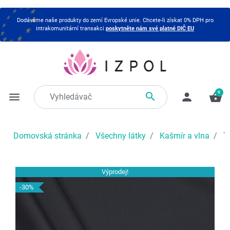
Dodáváme naše produkty do zemí Evropské unie. Chcete-li získat 0% DPH pro
intrakomunitární transakci
poskytněte nám své platné DIČ EU
0

menu
person
shopping_basket
Domovská stránka
Všechny látky
Kašmír a vlna
Tm
Výprodej!
-30%