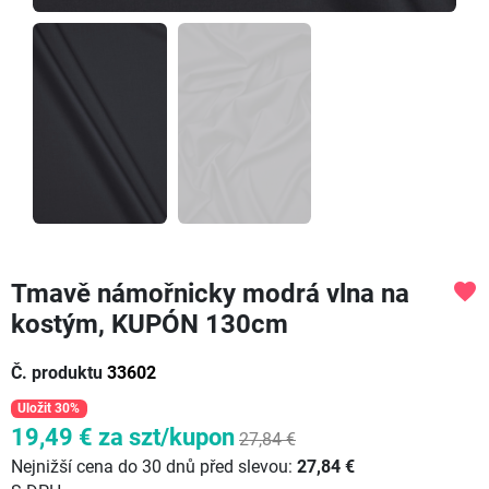
Tmavě námořnicky modrá vlna na
favorite
kostým, KUPÓN 130cm
Č. produktu
33602
Uložit 30%
19,49 €
za szt/kupon
27,84 €
Nejnižší cena do 30 dnů před slevou:
27,84 €