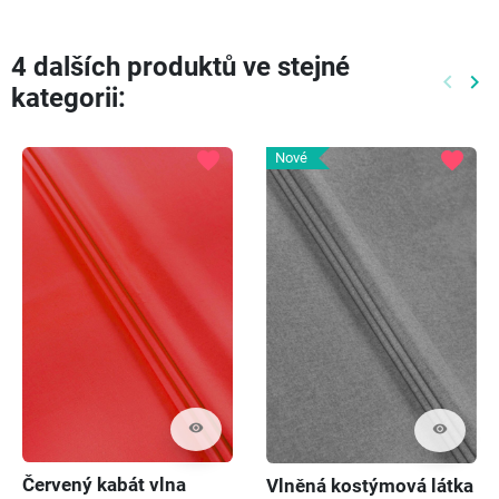
4 dalších produktů ve stejné
keyboard_arrow_left
keyboard_arrow_right
kategorii:
Předch
Dal
favorite
favorite
Nové
visibility
visibility
Červený kabát vlna
Vlněná kostýmová látka