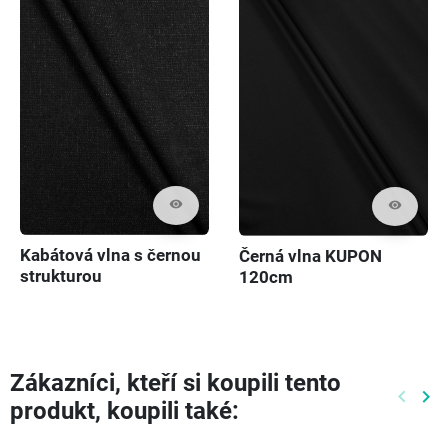
visibility
visibility
Kabátová vlna s černou
Černá vlna KUPON
strukturou
120cm
Zákazníci, kteří si koupili tento
keyboard_arrow_left
keyboard_arrow_right
produkt, koupili také:
Předch
Dal