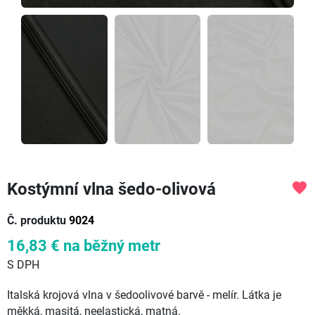
Kostýmní vlna šedo-olivová
favorite
Č. produktu
9024
16,83 €
na běžný metr
S DPH
Italská krojová vlna v šedoolivové barvě - melír. Látka je
měkká, masitá, neelastická, matná.