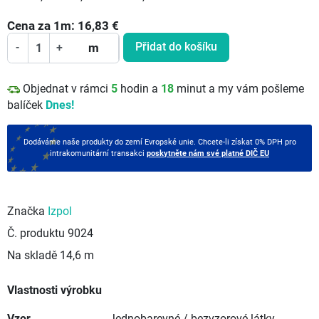
Cena za
1
m:
16,83
€
Přidat do košíku
-
+
m
Objednat v rámci
5
hodin a
18
minut a my vám pošleme
balíček
Dnes!
Dodáváme naše produkty do zemí Evropské unie. Chcete-li získat 0% DPH pro
intrakomunitární transakci
poskytněte nám své platné DIČ EU
Značka
Izpol
Č. produktu
9024
Na skladě
14,6 m
Vlastnosti výrobku