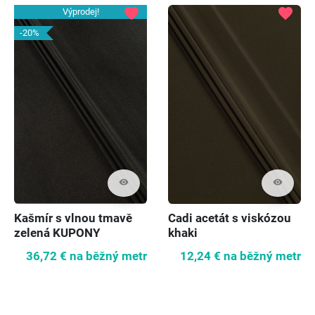
favorite
favorite
Výprodej!
-20%
visibility
visibility
Kašmír s vlnou tmavě
Cadi acetát s viskózou
zelená KUPONY
khaki
36,72 €
na běžný metr
12,24 €
na běžný metr