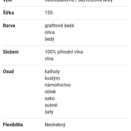
Vzor
Jednobarevné / bezvzorové látky
Šířka
155
Barva
grafitově šedá
oliva
šedý
Složení
100% přírodní vlna
vlna
Osud
kalhoty
kostým
námořnictvo
oblek
sako
sukně
šaty
Flexibilita
Neohebný