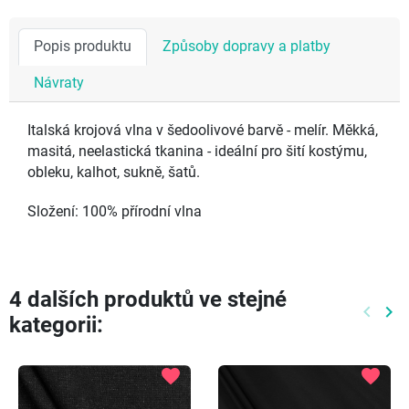
Popis produktu
Způsoby dopravy a platby
Návraty
Italská krojová vlna v šedoolivové barvě - melír. Měkká,
masitá, neelastická tkanina - ideální pro šití kostýmu,
obleku, kalhot, sukně, šatů.
Složení: 100% přírodní vlna
4 dalších produktů ve stejné
keyboard_arrow_left
keyboard_arrow_right
kategorii:
Předch
Dal
favorite
favorite