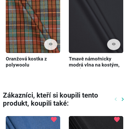
visibility
visibility
Oranžová kostka z
Tmavě námořnicky
polywoolu
modrá vlna na kostým,
KUPÓN 130cm
Zákazníci, kteří si koupili tento
keyboard_arrow_left
keyboard_arrow_right
produkt, koupili také:
Předch
Dal
favorite
favorite