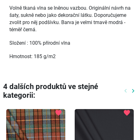
Volně tkaná vlna se lněnou vazbou. Originální návrh na
šaty, sukně nebo jako dekorační látku. Doporučujeme
zvolit pro něj podšívku. Barva je velmi tmavě modrá -
téměř černá.
Složení : 100% přírodní vlna
Hmotnost: 185 g/m2
4 dalších produktů ve stejné
keyboard_arrow_left
keyboard_arrow_right
kategorii:
Předch
Dal
favorite
favorite