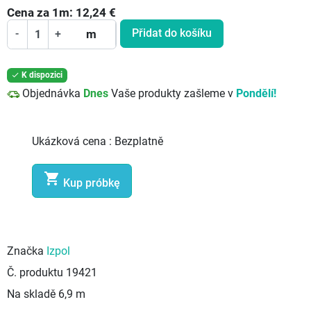
Cena za
1
m:
12,24
€
Přidat do košíku
-
+
m
K dispozici

Objednávka
Dnes
Vaše produkty zašleme v
Pondělí!
Ukázková cena :
Bezplatně

Kup próbkę
Značka
Izpol
Č. produktu
19421
Na skladě
6,9 m