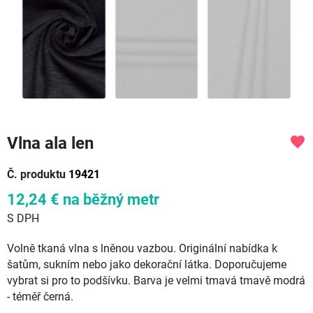
Vlna ala len
favorite
Č. produktu
19421
12,24 €
na běžný metr
S DPH
Volně tkaná vlna s lněnou vazbou. Originální nabídka k
šatům, sukním nebo jako dekorační látka. Doporučujeme
vybrat si pro to podšívku. Barva je velmi tmavá tmavě modrá
- téměř černá.