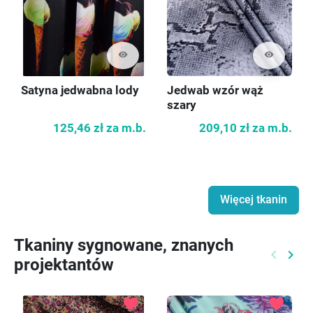
visibility
visibility
Satyna jedwabna lody
Jedwab wzór wąż
szary
125,46 zł
za m.b.
209,10 zł
za m.b.
Więcej tkanin
Tkaniny sygnowane, znanych
keyboard_arrow_left
keyboard_arrow_right
projektantów
Poprzed
Nast
favorite
favorite