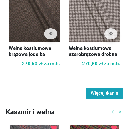
visibility
visibility
Wełna kostiumowa
Wełna kostiumowa
brązowa jodełka
szarobrązowa drobna
kurza stopka
270,60 zł
za m.b.
270,60 zł
za m.b.
Więcej tkanin
Kaszmir i wełna
keyboard_arrow_left
keyboard_arrow_right
Poprzed
Nast
favorite
favorite