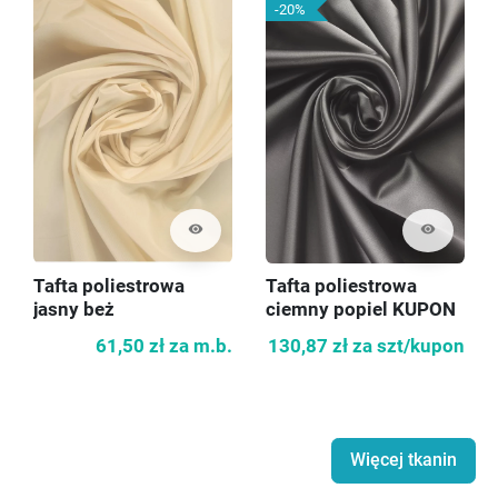
-20%
visibility
visibility
Tafta poliestrowa
Tafta poliestrowa
jasny beż
ciemny popiel KUPON
140cm
61,50 zł
za m.b.
130,87 zł
za szt/kupon
Więcej tkanin