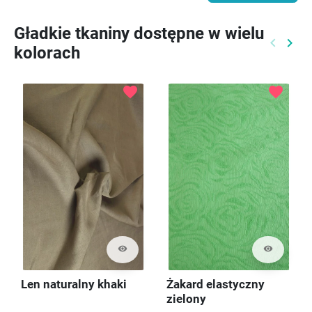
Gładkie tkaniny dostępne w wielu
keyboard_arrow_left
keyboard_arrow_right
kolorach
Poprzed
Nast
favorite
favorite
visibility
visibility
Len naturalny khaki
Żakard elastyczny
zielony