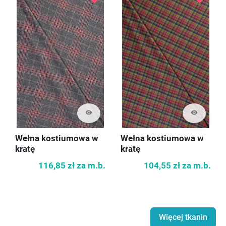
visibility
visibility
Wełna kostiumowa w
Wełna kostiumowa w
kratę
kratę
116,85 zł
za m.b.
104,55 zł
za m.b.
Więcej tkanin