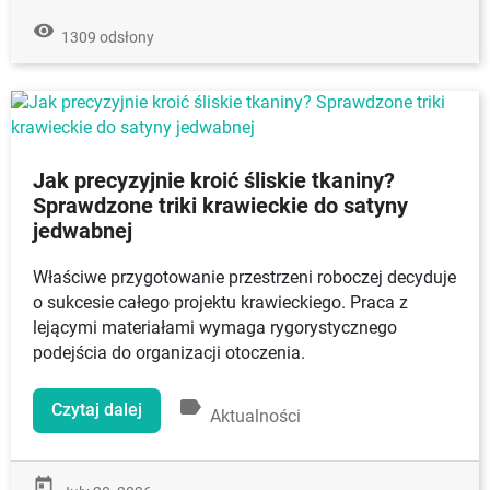
remove_red_eye
1309 odsłony
Jak precyzyjnie kroić śliskie tkaniny?
Sprawdzone triki krawieckie do satyny
jedwabnej
Właściwe przygotowanie przestrzeni roboczej decyduje
o sukcesie całego projektu krawieckiego. Praca z
lejącymi materiałami wymaga rygorystycznego
podejścia do organizacji otoczenia.
label
Czytaj dalej
Aktualności
today