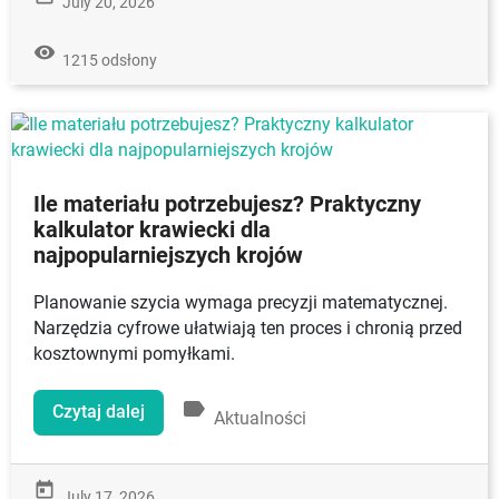
July 20, 2026
remove_red_eye
1215 odsłony
Ile materiału potrzebujesz? Praktyczny
kalkulator krawiecki dla
najpopularniejszych krojów
Planowanie szycia wymaga precyzji matematycznej.
Narzędzia cyfrowe ułatwiają ten proces i chronią przed
kosztownymi pomyłkami.
label
Czytaj dalej
Aktualności
today
July 17, 2026