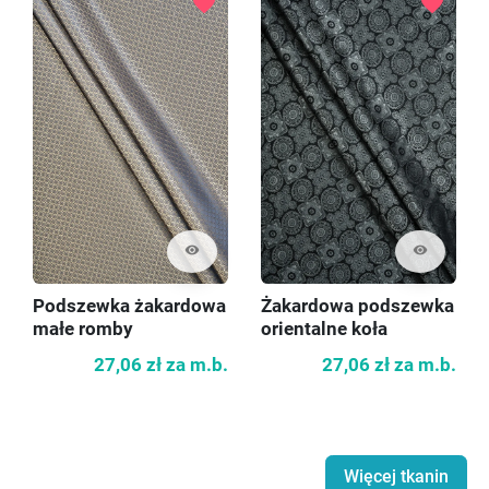
favorite
favorite
visibility
visibility
Podszewka żakardowa
Żakardowa podszewka
małe romby
orientalne koła
27,06 zł
za m.b.
27,06 zł
za m.b.
Więcej tkanin