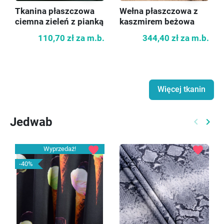
Wełna płaszczowa z
Tkanina płaszczowa
kaszmirem beżowa
ciemna zieleń z pianką
melanż
344,40 zł
za m.b.
110,70 zł
za m.b.
Więcej tkanin
Jedwab
keyboard_arrow_left
keyboard_arrow_right
Poprzed
Nast
favorite
favorite
Wyprzedaż!
-40%