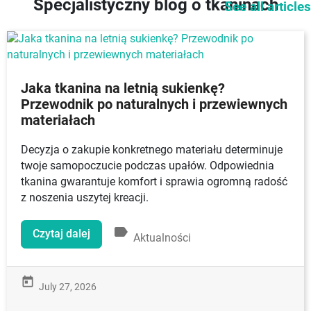
Specjalistyczny blog o tkaninach
See all articles
Jaka tkanina na letnią sukienkę?
Przewodnik po naturalnych i przewiewnych
materiałach
Decyzja o zakupie konkretnego materiału determinuje
twoje samopoczucie podczas upałów. Odpowiednia
tkanina gwarantuje komfort i sprawia ogromną radość
z noszenia uszytej kreacji.
label
Czytaj dalej
Aktualności
today
July 27, 2026