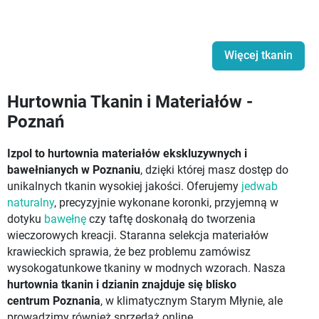
Więcej tkanin
Hurtownia Tkanin i Materiałów -
Poznań
Izpol to hurtownia materiałów ekskluzywnych i
bawełnianych w Poznaniu
, dzięki której masz dostęp do
unikalnych tkanin wysokiej jakości. Oferujemy
jedwab
naturalny
, precyzyjnie wykonane koronki, przyjemną w
dotyku
bawełnę
czy taftę doskonałą do tworzenia
wieczorowych kreacji. Staranna selekcja materiałów
krawieckich sprawia, że bez problemu zamówisz
wysokogatunkowe tkaniny w modnych wzorach. Nasza
hurtownia tkanin i dzianin znajduje się blisko
centrum Poznania
, w klimatycznym Starym Młynie, ale
prowadzimy również sprzedaż online.