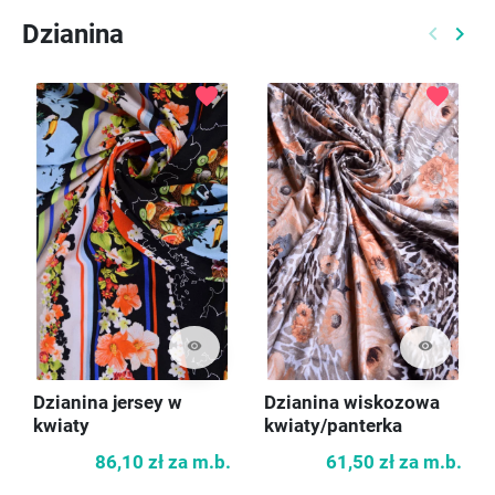
Dzianina
keyboard_arrow_left
keyboard_arrow_right
Poprzed
Nast
favorite
favorite
visibility
visibility
Dzianina jersey w
Dzianina wiskozowa
kwiaty
kwiaty/panterka
86,10 zł
za m.b.
61,50 zł
za m.b.