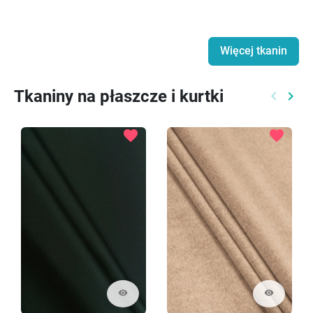
Więcej tkanin
Tkaniny na płaszcze i kurtki
keyboard_arrow_left
keyboard_arrow_right
Poprzed
Nast
favorite
favorite
visibility
visibility