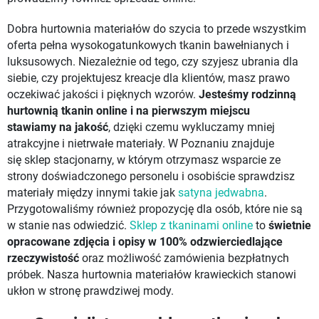
Dobra hurtownia materiałów do szycia to przede wszystkim
oferta pełna wysokogatunkowych tkanin bawełnianych i
luksusowych. Niezależnie od tego, czy szyjesz ubrania dla
siebie, czy projektujesz kreacje dla klientów, masz prawo
oczekiwać jakości i pięknych wzorów.
Jesteśmy rodzinną
hurtownią tkanin online i na pierwszym miejscu
stawiamy
na jakość
, dzięki czemu wykluczamy mniej
atrakcyjne i nietrwałe materiały. W Poznaniu znajduje
się sklep stacjonarny, w którym otrzymasz wsparcie ze
strony doświadczonego personelu i osobiście sprawdzisz
materiały między innymi takie jak
satyna jedwabna
.
Przygotowaliśmy również propozycję dla osób, które nie są
w stanie nas odwiedzić.
Sklep z tkaninami online
to
świetnie
opracowane zdjęcia i opisy w 100% odzwierciedlające
rzeczywistość
oraz możliwość zamówienia bezpłatnych
próbek. Nasza hurtownia materiałów krawieckich stanowi
ukłon w stronę prawdziwej mody.