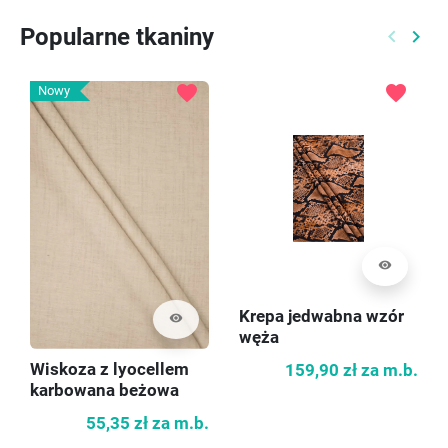
Popularne tkaniny
keyboard_arrow_left
keyboard_arrow_right
Poprzed
Nast
favorite
favorite
Nowy
visibility
visibility
Wiskoza z lyocellem
Krepa jedwabna wzór
karbowana beżowa
węża
55,35 zł
za m.b.
159,90 zł
za m.b.