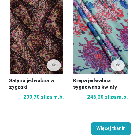
visibility
visibility
Satyna jedwabna w
Krepa jedwabna
zygzaki
sygnowana kwiaty
233,70 zł
za m.b.
246,00 zł
za m.b.
Więcej tkanin