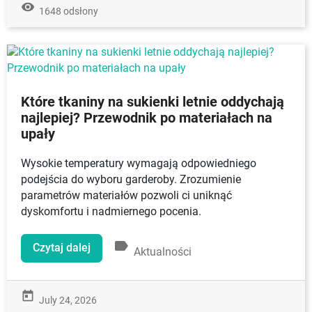
remove_red_eye
1648 odsłony
Które tkaniny na sukienki letnie oddychają
najlepiej? Przewodnik po materiałach na
upały
Wysokie temperatury wymagają odpowiedniego
podejścia do wyboru garderoby. Zrozumienie
parametrów materiałów pozwoli ci uniknąć
dyskomfortu i nadmiernego pocenia.
label
Czytaj dalej
Aktualności
today
July 24, 2026