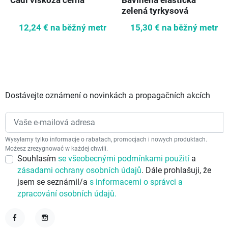
Cadi viskóza černá
Bavlněná elastická
zelená tyrkysová
12,24 €
na běžný metr
15,30 €
na běžný metr
Dostávejte oznámení o novinkách a propagačních akcích
Wysyłamy tylko informacje o rabatach, promocjach i nowych produktach.
Możesz zrezygnować w każdej chwili.
Souhlasím
se všeobecnými podmínkami použití
a
zásadami ochrany osobních údajů
. Dále prohlašuji, že
jsem se seznámil/a
s informacemi o správci a
zpracování osobních údajů.
Facebook
Instagram