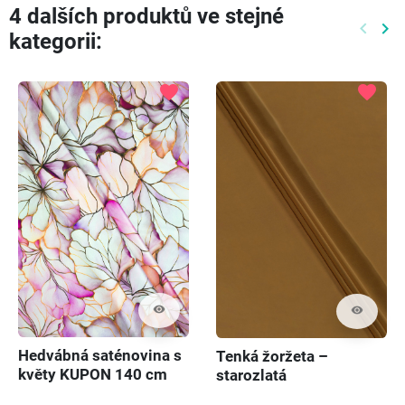
4 dalších produktů ve stejné
keyboard_arrow_left
keyboard_arrow_right
kategorii:
Předch
Dal
favorite
favorite
visibility
visibility
Hedvábná saténovina s
Tenká žoržeta –
květy KUPON 140 cm
starozlatá