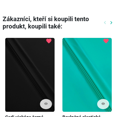
Zákazníci, kteří si koupili tento
keyboard_arrow_left
keyboard_arrow_right
produkt, koupili také:
Předch
Dal
favorite
favorite
visibility
visibility