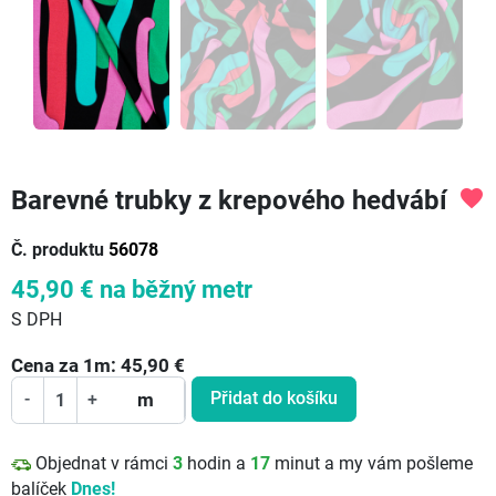
Barevné trubky z krepového hedvábí
favorite
Č. produktu
56078
45,90 €
na běžný metr
S DPH
Cena za
1
m:
45,90
€
Přidat do košíku
-
+
m
Objednat v rámci
3
hodin a
17
minut a my vám pošleme
balíček
Dnes!