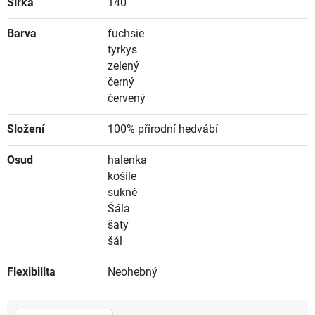
Šířka
140
Barva
fuchsie
tyrkys
zelený
černý
červený
Složení
100% přírodní hedvábí
Osud
halenka
košile
sukně
Šála
šaty
šál
Flexibilita
Neohebný