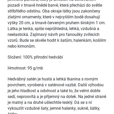
pozadí v tmavě hnědé barvě, která přechází do světle
stříbřitého odstínu. Oba okraje látky jsou zakončeny
zlatými ornamenty, které v nejvyšším bodě dosahují
výšky 20 cm, a tmavě červeným pruhem širokým 1 cm.
Látka je tenká, spíše neprůhledná, lehká, vzdušná a
neelastická. Zajímavý návrh pro fanoušky zvířecích
vzorů. Bude se skvěle hodit k šatům, halenkám, košilím
nebo kimonům.
Složení: 100% přírodní hedvábí
Hmotnost: 95 g/mb
Hedvábný satén je hustá a lehká tkanina s rovným
povrchem, vyrobená v saténové vazbě. Další výhodou
je jeho hladkost a odolnost a také to, že velmi dobře
sedí, neprosvítá a je příjemný na dotek. Na jedné straně
je matný a na druhé ušlechtile lesklý. Dá se s ní
vykouzlit vzdušné šaty, jemné halenky, sukně, šátky,