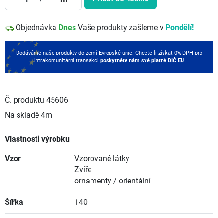
Objednávka
Dnes
Vaše produkty zašleme v
Pondělí!
Dodáváme naše produkty do zemí Evropské unie. Chcete-li získat 0% DPH pro
intrakomunitární transakci
poskytněte nám své platné DIČ EU
Č. produktu
45606
Na skladě
4m
Vlastnosti výrobku
Vzor
Vzorované látky
Zvíře
ornamenty / orientální
Šířka
140