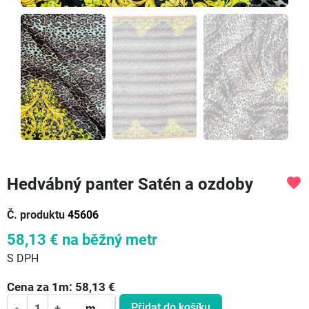
Hedvábný panter Satén a ozdoby
favorite
Č. produktu
45606
58,13 €
na běžný metr
S DPH
Cena za
1
m:
58,13
€
Přidat do košíku
-
+
m