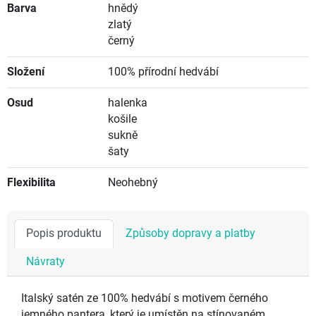
Barva
hnědý
zlatý
černý
Složení
100% přírodní hedvábí
Osud
halenka
košile
sukně
šaty
Flexibilita
Neohebný
Popis produktu
Způsoby dopravy a platby
Návraty
Italský satén ze 100% hedvábí s motivem černého
jemného pantera, který je umístěn na stínovaném